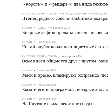
«Король» и «рыцарь»: два вида геккон
БИОЛОГИЯ, БИОТЕХНОЛОГИИ
ПРИРОДОСБЕРЕЖЕНИЕ И ПРИРОДОВО
Птенец редкого сокола-альбиноса возвр
9 февраля 2016
КОСМОС
РАЗНОЕ
Впервые зафиксирована гибель человека
5 февраля 2016
КОСМОС
Китай опубликовал полноцветные фото
4 февраля 2016
БИОЛОГИЯ, БИОТЕХНОЛОГИИ
Осьминоги общаются друг с другом, мен
2 февраля 2016
КОСМОС
Маск и SpaceX планируют отправить лю
1 февраля 2016
КОСМОС
Космические программы, которые мы жд
1 февраля 2016
КОСМОС
На Плутоне оказалось много воды