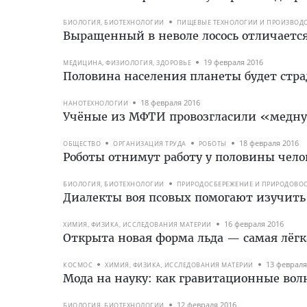
БИОЛОГИЯ, БИОТЕХНОЛОГИИ
ПИЩЕВЫЕ ТЕХНОЛОГИИ И ПРОИЗВОД
Выращенный в неволе лосось отличается
19 февраля 2016
МЕДИЦИНА, ФИЗИОЛОГИЯ, ЗДОРОВЬЕ
Половина населения планеты будет стра
18 февраля 2016
НАНОТЕХНОЛОГИИ
Учёные из МФТИ провозгласили «медн
18 февраля 2016
ОБЩЕСТВО
ОРГАНИЗАЦИЯ ТРУДА
РОБОТЫ
Роботы отнимут работу у половины чело
БИОЛОГИЯ, БИОТЕХНОЛОГИИ
ПРИРОДОСБЕРЕЖЕНИЕ И ПРИРОДОВО
Диалекты воя псовых помогают изучить
16 февраля 2016
ХИМИЯ, ФИЗИКА, ИССЛЕДОВАНИЯ МАТЕРИИ
Открыта новая форма льда — самая лёгк
13 февраля
КОСМОС
ХИМИЯ, ФИЗИКА, ИССЛЕДОВАНИЯ МАТЕРИИ
Мода на науку: как гравитационные вол
12 февраля 2016
БИОЛОГИЯ, БИОТЕХНОЛОГИИ