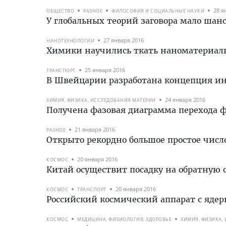
28 я
ОБЩЕСТВО
РАЗНОЕ
ФИЛОСОФИЯ И СОЦИАЛЬНЫЕ НАУКИ
У глобальных теорий заговора мало шан
27 января 2016
НАНОТЕХНОЛОГИИ
Химики научились ткать наноматериал
25 января 2016
ТРАНСПОРТ
В Швейцарии разработана концепция ин
24 января 2016
ХИМИЯ, ФИЗИКА, ИССЛЕДОВАНИЯ МАТЕРИИ
Получена фазовая диаграмма перехода 
21 января 2016
РАЗНОЕ
Открыто рекордно большое простое числ
20 января 2016
КОСМОС
Китай осуществит посадку на обратную 
20 января 2016
КОСМОС
ТРАНСПОРТ
Российский космический аппарат с яде
КОСМОС
МЕДИЦИНА, ФИЗИОЛОГИЯ, ЗДОРОВЬЕ
ХИМИЯ, ФИЗИКА,