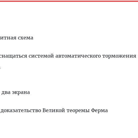
битная схема
снащаться системой автоматического торможения
6
 два экрана
а доказательство Великой теоремы Ферма