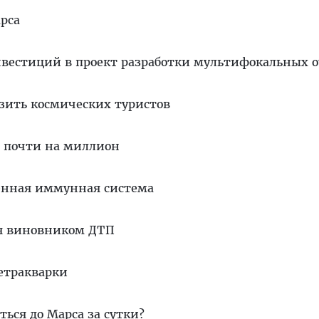
рса
инвестиций в проект разработки мультифокальных 
зить космических туристов
ь почти на миллион
венная иммунная система
ся виновником ДТП
етракварки
ься до Марса за сутки?