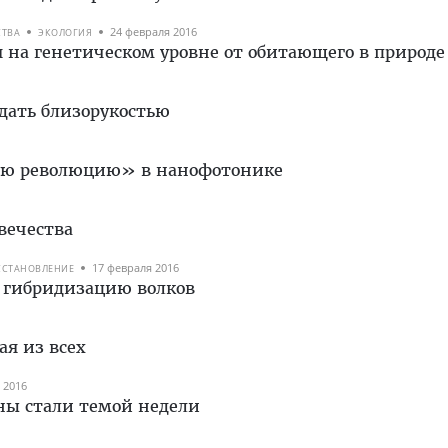
24 февраля 2016
СТВА
ЭКОЛОГИЯ
 на генетическом уровне от обитающего в природе
дать близорукостью
ую революцию» в нанофотонике
вечества
17 февраля 2016
ССТАНОВЛЕНИЕ
 гибридизацию волков
ая из всех
 2016
ны стали темой недели