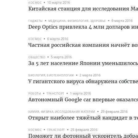
10 марта 2016
КОСМОС
Китайская станция для исследования Ма
9 марта 2016
ГАДЖЕТЫ
МЕДИЦИНА, ФИЗИОЛОГИЯ, ЗДОРОВЬЕ
Deep Optics привлекла 4 млн долларов 
6 марта 2016
КОСМОС
Частная российская компания начнёт во
5 марта 2016
ОБЩЕСТВО
За 5 лет население Японии уменьшилос
2 марта 2016
БИОЛОГИЯ, БИОТЕХНОЛОГИИ
У гигантского вируса обнаружена собст
1 марта 2016
РОБОТЫ
ТРАНСПОРТ
Автономный Google car впервые оказал
29 февраля 2016
ХИМИЯ, ФИЗИКА, ИССЛЕДОВАНИЯ МАТЕРИИ
Открыт наиболее тяжёлый кандидат в т
25 февраля 2016
КОСМОС
ТРАНСПОРТ
Поможет ли фотонный ускоритель добрат