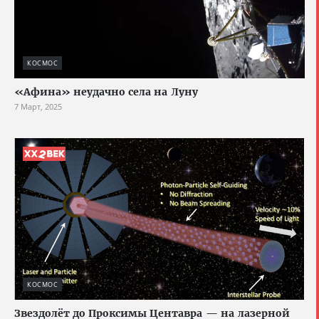
КОСМОС
«Афина» неудачно села на Луну
7 Март, 2025
КОСМОС
Звездолёт до Проксимы Центавра — на лазерной