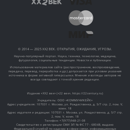
© 2014 — 2025 XX2 ВЕК. ОТКРЫТИЯ, ОЖИДАНИЯ, УГРОЗЫ.
Научно-популярный портал. Наука, техника, технологии, медицина,
футурология, социальные тенденции. Новости и публикации.
Использование материалов сайта (распространение, воспроизведение,
передача, перевод, переработка и др.) допускается при условии указания
источника в форме активной гиперссылки. Мнения и взгляды авторов не
всегда совпадают с точкой зрения редакции.
Издание «XX2 век» («22 век», https://22century.ru)
Учредитель: OOO «КОММУНИКЕЙК»
Адрес учредителя: 107031 г. Москва, ул. Рождественка, д. 5/7 стр. 2, пом. V,
комн. 18
Адрес издателя и редакции: 107031 г. Москва, ул. Рождественка, д. 5/7 стр.
2, пом. V, комн. 18
Телефон: +7(977)948-21-08
Свидетельство о регистрации СМИ ЭЛ № ФС 77 - 68048, выдано
Федеральной службой по надзору в сфере связи, информационных