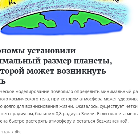
ономы установили
мальный размер планеты,
оторой может возникнуть
нь
ческое моделирование позволило определить минимальный р
ого космического тела, при котором атмосфера может удержив
о долго для возникновения жизни. Оказалось, существует чётк
анеты радиусом, большим 0,8 радиуса Земли. Если планета мень
ена быстро растерять атмосферу и остаться безжизненной.
1 634
0