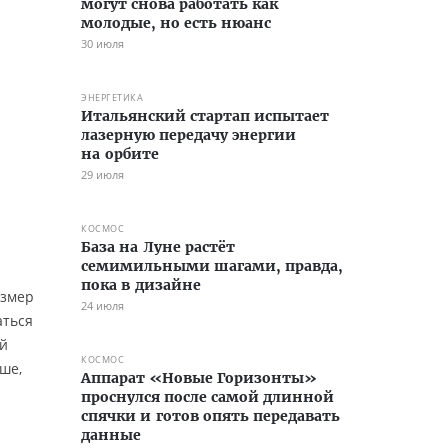
могут снова работать как
молодые, но есть нюанс
30 июля
ЭНЕРГЕТИКА
Итальянский стартап испытает
лазерную передачу энергии
на орбите
29 июля
КОСМОС
База на Луне растёт
семимильными шагами, правда,
пока в дизайне
азмер
24 июля
аться
ий
КОСМОС
ше,
Аппарат «Новые Горизонты»
проснулся после самой длинной
спячки и готов опять передавать
данные