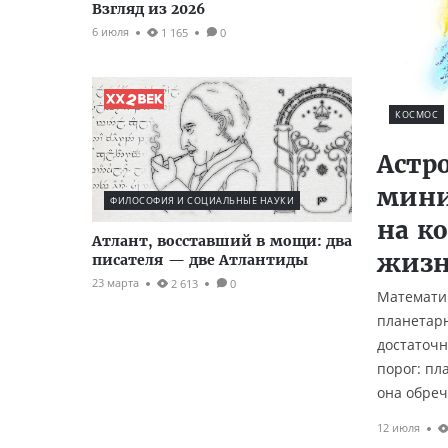
Взгляд из 2026
6 июля
1 165
0
КОСМОС
Астр
мини
ФИЛОСОФИЯ И СОЦИАЛЬНЫЕ НАУКИ
на к
Атлант, восставший в мощи: два
жиз
писателя — две Атлантиды
23 марта
2 613
0
Математи
планетарн
достаточн
порог: пл
она обреч
12 июля