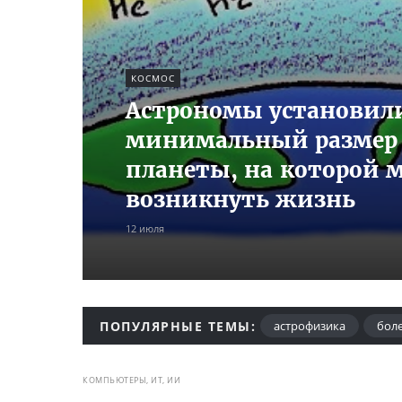
КОСМОС
Астрономы установил
минимальный размер
планеты, на которой 
возникнуть жизнь
12 июля
ПОПУЛЯРНЫЕ ТЕМЫ:
астрофизика
бол
неандертальцы
пряности и специи
рапа
КОМПЬЮТЕРЫ, ИТ, ИИ