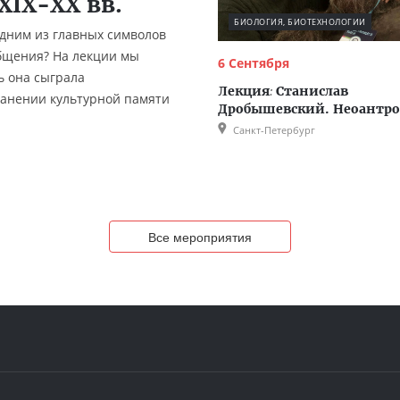
XIX-XX вв.
БИОЛОГИЯ, БИОТЕХНОЛОГИИ
одним из главных символов
бщения? На лекции мы
6 Сентября
ь она сыграла
Лекция
:
Станислав
ранении культурной памяти
Дробышевский. Неоантр
Санкт-Петербург
Все мероприятия