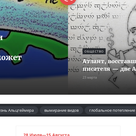
и
ОБЩЕСТВО
может
Атлант, восстав
писателя — две 
23 марта
езнь Альцгеймера
вымирание видов
глобальное потепление
мицин
28 Июля—15 Августа