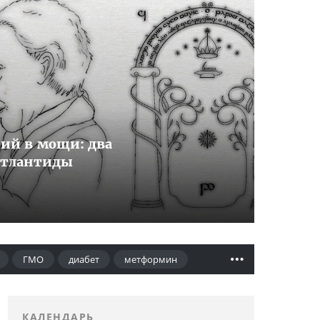
ший в мощи: два
Атлантиды
ГМО
диабет
метформин
КАЛЕНДАРЬ