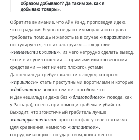
образом добывают? Да таким же, как я
добываю товары
».
Обратите внимание, что Айн Рэнд, проповедуя идею,
что страдания бедных не дают им морального права
требовать помощь и жалость (а в случае
«паразитов»
постулируется, что их альтруизм — следствие
, из чего нетрудно сделать вывод,
«ненависти к жизни»
что и в их уничтожении — прямыми или косвенными
средствами — нет ничего плохого), устами
Даннешильда требует жалости к людям, которым
стать преступными воротилами и которые
«пришлось»
золото тем же способом, что
«добывают»
и Даннешильд (и даже без
повода, как
«благородного»
у Рагнара), то есть при помощи грабежа и убийств.
Выходит, что эгоистичный грабитель лучше
просто по факту своего эгоизма
«альтруистичного»
(для сравнения, немногих
,
«атлантов»
сотрудничающих с государством, книга жестко