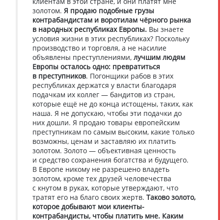
клиентам в этой стране, и они платят мне
золотом.
Я продаю подобные грузы
контрабандистам и воротилам чёрного рынка
в народных республиках Европы.
Вы знаете
условия жизни в этих республиках? Поскольку
производство и торговля, а не насилие
объявлены преступлениями,
лучшим людям
Европы осталось одно: превратиться
в преступников
. Погонщики рабов в этих
республиках держатся у власти благодаря
подачкам их коллег — бандитов из стран,
которые ещё не до конца истощены, таких, как
наша. Я не допускаю, чтобы эти подачки до
них дошли. Я продаю товары европейским
преступникам по самым высоким, какие только
возможны, ценам и заставляю их платить
золотом. Золото — объективная ценность
и средство сохранения богатства и будущего.
В Европе никому не разрешено владеть
золотом, кроме тех друзей человечества
с кнутом в руках, которые утверждают, что
тратят его на благо своих жертв.
Таково золото,
которое добывают мои клиенты-
контрабандисты, чтобы платить мне. Каким