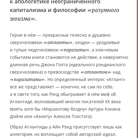
к апологетике неограниченного
капитализма и философии
«разумного
.
эгоизма»
Герои в нём — прекрасные телесно и душевно
сверхчеловеки-
, злодеи — уродливые
«атланты»
и тупые недочеловеки-
, а ключевым
«паразиты»
событием книги становится не действие, а невероятно
длинная речь Джона Голта (идеального рэндианского
сверхчеловека) о превосходстве
над
«атлантов»
. Но определённый интерес «Атлант»
«паразитами»
всё же представляет — конечно, не сам по себе,
а в свете того, как Рэнд обыгрывает в нём миф об
Атлантиде, волновавший многих писателей XX века
(взять хотя бы «Маракотову бездну» Артура Конана
Дойля или «Аэлиту» Алексея Толстого).
Образ Атлантиды у Айн Рэнд присутствует лишь как
аллегория, но воплощает собой авторский идеал,