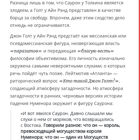
Разница лишь в том, что Саурон у Толкина является
злодеем, а Голт у Айн Рэнд представлен в качестве
борца за свободу. Впрочем, даже этим сходство дело
отнюдь не ограничивается.
Джон Голт у Айн Рэнд предстаёт как мессианская или
псевдомессианская фигура, низвергающая власть
и передающая
«паразитов»
«благую весть»
философии объективизма. Его личность изначально
окружена самыми невероятными слухами, о которых
речь пойдёт чуть позже. Лейтмотив «Атланта» —
риторический вопрос
,
«Кто такой Джон Голт?»
создающий атмосферу загадочности. Но атмосфера
загадочности в ранних, черновых версиях истории
падения Нуменора окружает и фигуру Саурона:
«И вот явился Саурон. Давно слышали мы
слухи о нем от моряков, что возвращались
с Востока.
Говорили разное: что он — король,
превосходящий могуществом короля
Нуменора; что он — один из Могуществ