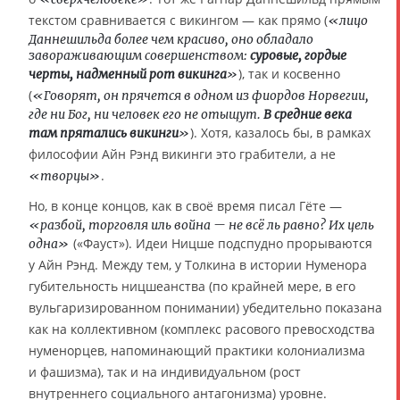
текстом сравнивается с викингом — как прямо (
«лицо
Даннешильда более чем красиво, оно обладало
завораживающим совершенством:
суровые, гордые
), так и косвенно
черты, надменный рот викинга
»
(
«Говорят, он прячется в одном из фиордов Норвегии,
где ни Бог, ни человек его не отыщут.
В средние века
). Хотя, казалось бы, в рамках
там прятались викинги
»
философии Айн Рэнд викинги это грабители, а не
.
«творцы»
Но, в конце концов, как в своё время писал Гёте —
«разбой, торговля иль война — не всё ль равно? Их цель
(«Фауст»). Идеи Ницше подспудно прорываются
одна»
у Айн Рэнд. Между тем, у Толкина в истории Нуменора
губительность ницшеанства (по крайней мере, в его
вульгаризированном понимании) убедительно показана
как на коллективном (комплекс расового превосходства
нуменорцев, напоминающий практики колониализма
и фашизма), так и на индивидуальном (рост
внутреннего социального антагонизма) уровне.