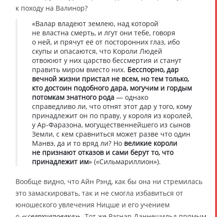
к походу на Валинор?
«Валар владеют землею, над которой
не властна смерть, и лгут они тебе, говоря
о ней, и прячут её от посторонних глаз, ибо
скупы и опасаются, что Короли Людей
отвоюют у них царство бессмертия и станут
править миром вместо них.
Бесспорно, дар
вечной жизни пристал не всем, но тем только,
кто достоин подобного дара, могучим и гордым
потомкам знатного рода
— однако
справедливо ли, что отнят этот дар у того, кому
принадлежит он по праву, у короля из королей,
у Ар-Фаразона, могущественнейшего из сынов
Земли, с кем сравниться может разве что один
Манвэ, да и то вряд ли? Но
великие короли
не признают отказов и сами берут то, что
принадлежит им
» («Сильмариллион»).
Вообще видно, что Айн Рэнд, как бы она ни стремилась
это замаскировать, так и не смогла избавиться от
юношеского увлечения Ницше и его учением
о
. Тот же Рагнар Даннешильд прямым
«сверхчеловеке»