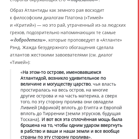
Образ Атлантиды как земного рая восходит
к философским диалогам Платона («Тимей»
и «Критий») — но это рай, утраченный из-за людских
грехов, подозрительно напоминающих те самые
, которые проповедует в «Атланте»
«добродетели»
Рэнд. Жажда безудержного обогащения сделала
атлантов жестокими завоевателями (см. диалог
«Тимей»):
«
На этом-то острове, именовавшемся
Атлантидой, возникло удивительное по
величине и могуществу царство
, чья власть
простиралась на весь остров, на многие
другие острова и на часть материка, а сверх
того, по эту сторону пролива они овладели
Ливией [Африкой] вплоть до Египта и Европой
вплоть до Тиррении [земли этрусков, будущая
Тоскана].
И вот вся эта сплочённая мощь была
брошена на то, чтобы одним ударом ввергнуть
в рабство и ваши и наши земли и все вообще
страны по эту сторону пролива
».