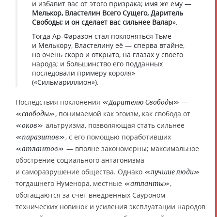
и избавит вас от этого призрака; имя же ему —
Мелькор, Властелин Всего Сущего, Даритель
Свободы; и он сделает вас сильнее Валар
».
Тогда Ар-Фаразон стал поклоняться Тьме
и Мелькору, Властелину её — сперва втайне,
но очень скоро и открыто, на глазах у своего
народа; и большинство его подданных
последовали примеру короля»
(«Сильмариллион»).
Последствия поклонения
—
«Дарителю Свободы»
, понимаемой как эгоизм, как свобода от
«свободы»
альтруизма, позволяющая стать сильнее
«оков»
, с его помощью поработивших
«паразитов»
— вполне закономерны; максимальное
«атлантов»
обострение социального антагонизма
и саморазрушение общества. Однако
«лучшие люди»
тогдашнего Нуменора, местные
,
«атланты»
обогащаются за счёт внедрённых Сауроном
технических новинок и усиления эксплуатации народов