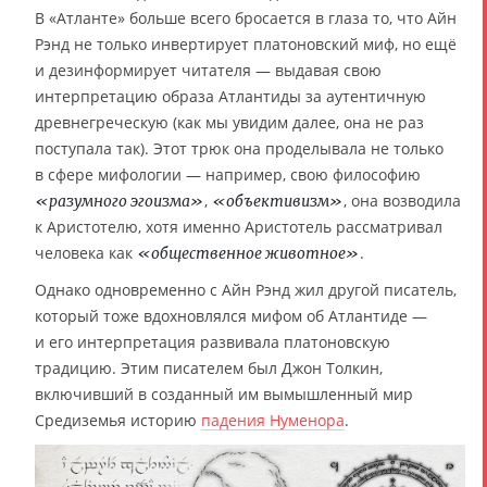
В «Атланте» больше всего бросается в глаза то, что Айн
Рэнд не только инвертирует платоновский миф, но ещё
и дезинформирует читателя — выдавая свою
интерпретацию образа Атлантиды за аутентичную
древнегреческую (как мы увидим далее, она не раз
поступала так). Этот трюк она проделывала не только
в сфере мифологии — например, свою философию
,
, она возводила
«разумного эгоизма»
«объективизм»
к Аристотелю, хотя именно Аристотель рассматривал
человека как
.
«общественное животное»
Однако одновременно с Айн Рэнд жил другой писатель,
который тоже вдохновлялся мифом об Атлантиде —
и его интерпретация развивала платоновскую
традицию. Этим писателем был Джон Толкин,
включивший в созданный им вымышленный мир
Средиземья историю
падения Нуменора
.