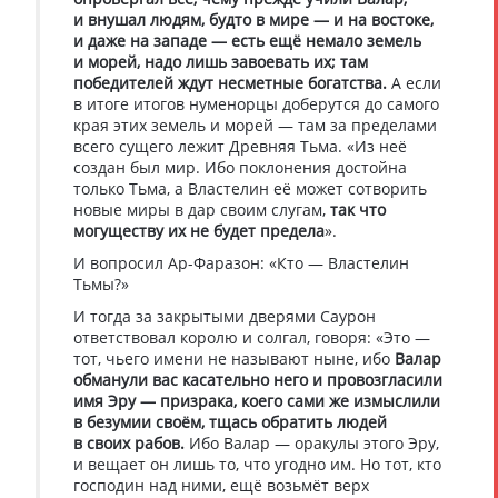
и внушал людям, будто в мире — и на востоке,
и даже на западе — есть ещё немало земель
и морей, надо лишь завоевать их; там
победителей ждут несметные богатства.
А если
в итоге итогов нуменорцы доберутся до самого
края этих земель и морей — там за пределами
всего сущего лежит Древняя Тьма. «Из неё
создан был мир. Ибо поклонения достойна
только Тьма, а Властелин её может сотворить
новые миры в дар своим слугам,
так что
могуществу их не будет предела
».
И вопросил Ар-Фаразон: «Кто — Властелин
Тьмы?»
И тогда за закрытыми дверями Саурон
ответствовал королю и солгал, говоря: «Это —
тот, чьего имени не называют ныне, ибо
Валар
обманули вас касательно него и провозгласили
имя Эру — призрака, коего сами же измыслили
в безумии своём, тщась обратить людей
в своих рабов.
Ибо Валар — оракулы этого Эру,
и вещает он лишь то, что угодно им. Но тот, кто
господин над ними, ещё возьмёт верх