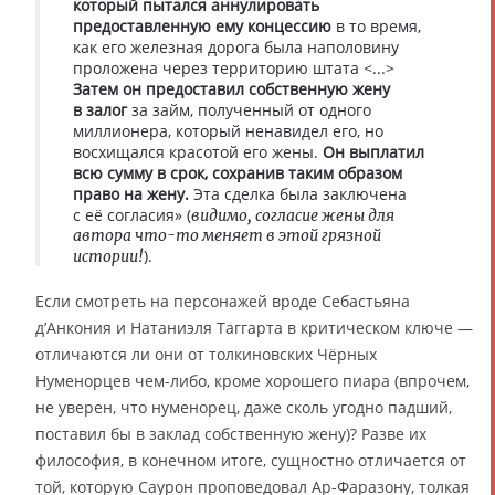
который пытался аннулировать
предоставленную ему концессию
в то время,
как его железная дорога была наполовину
проложена через территорию штата <...>
Затем он предоставил собственную жену
в залог
за займ, полученный от одного
миллионера, который ненавидел его, но
восхищался красотой его жены.
Он выплатил
всю сумму в срок, сохранив таким образом
право на жену.
Эта сделка была заключена
с её согласия» (
видимо, согласие жены для
автора что-то меняет в этой грязной
).
истории!
Если смотреть на персонажей вроде Себастьяна
д’Анкония и Натаниэля Таггарта в критическом ключе —
отличаются ли они от толкиновских Чёрных
Нуменорцев чем-либо, кроме хорошего пиара (впрочем,
не уверен, что нуменорец, даже сколь угодно падший,
поставил бы в заклад собственную жену)? Разве их
философия, в конечном итоге, сущностно отличается от
той, которую Саурон проповедовал Ар-Фаразону, толкая