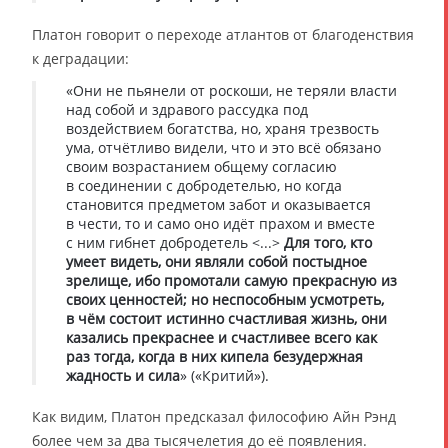
Платон говорит о переходе атлантов от благоденствия
к деградации:
«Они не пьянели от роскоши, не теряли власти
над собой и здравого рассудка под
воздействием богатства, но, храня трезвость
ума, отчётливо видели, что и это всё обязано
своим возрастанием общему согласию
в соединении с добродетелью, но когда
становится предметом забот и оказывается
в чести, то и само оно идёт прахом и вместе
с ним гибнет добродетель <...>
Для того, кто
умеет видеть, они являли собой постыдное
зрелище, ибо промотали самую прекрасную из
своих ценностей; но неспособным усмотреть,
в чём состоит истинно счастливая жизнь, они
казались прекраснее и счастливее всего как
раз тогда, когда в них кипела безудержная
жадность и сила
» («Критий»).
Как видим, Платон предсказал философию Айн Рэнд
более чем за два тысячелетия до её появления.