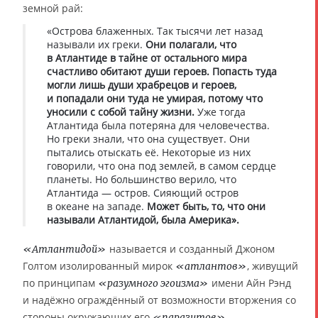
земной рай:
«Острова блаженных. Так тысячи лет назад
называли их греки.
Они полагали, что
в Атлантиде в тайне от остального мира
счастливо обитают души героев. Попасть туда
могли лишь души храбрецов и героев,
и попадали они туда не умирая, потому что
уносили с собой тайну жизни.
Уже тогда
Атлантида была потеряна для человечества.
Но греки знали, что она существует. Они
пытались отыскать её. Некоторые из них
говорили, что она под землей, в самом сердце
планеты. Но большинство верило, что
Атлантида — остров. Сияющий остров
в океане на западе.
Может быть, то, что они
называли Атлантидой, была Америка».
называется и созданный Джоном
«Атлантидой»
Голтом изолированный мирок
, живущий
«атлантов»
по принципам
имени Айн Рэнд
«разумного эгоизма»
и надёжно ограждённый от возможности вторжения со
стороны окружающих его
.
«паразитов»