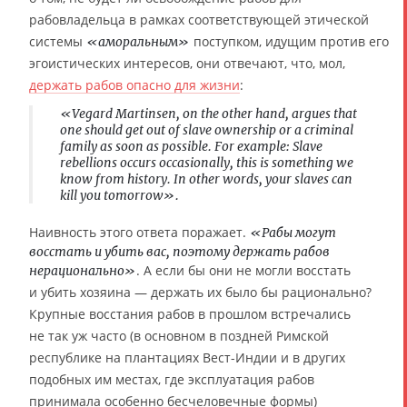
рабовладельца в рамках соответствующей этической
системы
поступком, идущим против его
«аморальным»
эгоистических интересов, они отвечают, что, мол,
держать рабов опасно для жизни
:
«Vegard Martinsen, on the other hand, argues that
one should get out of slave ownership or a criminal
family as soon as possible. For example: Slave
rebellions occurs occasionally, this is something we
know from history. In other words, your slaves can
kill you tomorrow».
Наивность этого ответа поражает.
«Рабы могут
восстать и убить вас, поэтому держать рабов
. А если бы они не могли восстать
нерационально»
и убить хозяина — держать их было бы рационально?
Крупные восстания рабов в прошлом встречались
не так уж часто (в основном в поздней Римской
республике на плантациях Вест-Индии и в других
подобных им местах, где эксплуатация рабов
принимала особенно бесчеловечные формы)