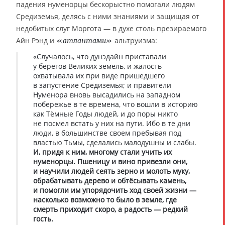
падения нуменорцы бескорыстно помогали людям
Средиземья, делясь с ними знаниями и защищая от
недобитых слуг Моргота — в духе столь презираемого
Айн Рэнд и
альтруизма:
«атлантами»
«Случалось, что дунэдайн приставали
у берегов Великих земель, и жалость
охватывала их при виде пришедшего
в запустение Средиземья; и правители
Нуменора вновь высадились на западном
побережье в те времена, что вошли в историю
как Тёмные Годы людей, и до поры никто
не посмел встать у них на пути. Ибо в те дни
люди, в большинстве своем пребывая под
властью Тьмы, сделались малодушны и слабы.
И, придя к ним, многому стали учить их
нуменорцы. Пшеницу и вино привезли они,
и научили людей сеять зерно и молоть муку,
обрабатывать дерево и обтёсывать камень,
и помогли им упорядочить ход своей жизни —
насколько возможно то было в земле, где
смерть приходит скоро, а радость — редкий
гость.