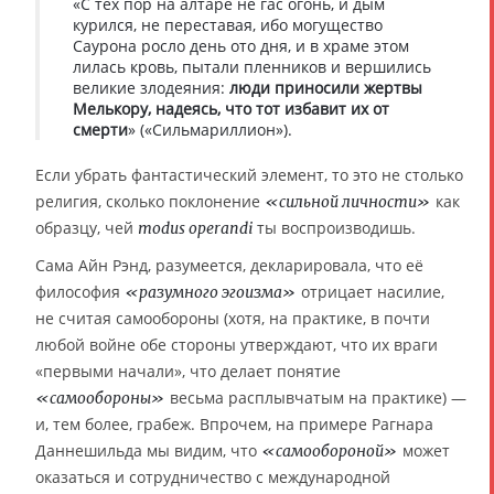
«С тех пор на алтаре не гас огонь, и дым
курился, не переставая, ибо могущество
Саурона росло день ото дня, и в храме этом
лилась кровь, пытали пленников и вершились
великие злодеяния:
люди приносили жертвы
Мелькору, надеясь, что тот избавит их от
смерти
» («Сильмариллион»).
Если убрать фантастический элемент, то это не столько
религия, сколько поклонение
как
«сильной личности»
образцу, чей
ты воспроизводишь.
modus operandi
Сама Айн Рэнд, разумеется, декларировала, что её
философия
отрицает насилие,
«разумного эгоизма»
не считая самообороны (хотя, на практике, в почти
любой войне обе стороны утверждают, что их враги
«первыми начали», что делает понятие
весьма расплывчатым на практике) —
«самообороны»
и, тем более, грабеж. Впрочем, на примере Рагнара
Даннешильда мы видим, что
может
«самообороной»
оказаться и сотрудничество с международной