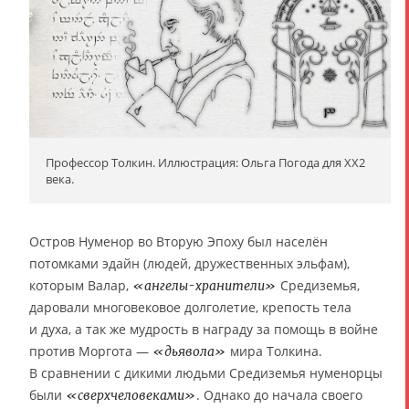
Профессор Толкин. Иллюстрация: Ольга Погода для XX2
века.
Остров Нуменор во Вторую Эпоху был населён
потомками эдайн (людей, дружественных эльфам),
которым Валар,
Средиземья,
«ангелы-хранители»
даровали многовековое долголетие, крепость тела
и духа, а так же мудрость в награду за помощь в войне
против Моргота —
мира Толкина.
«дьявола»
В сравнении с дикими людьми Средиземья нуменорцы
были
. Однако до начала своего
«сверхчеловеками»