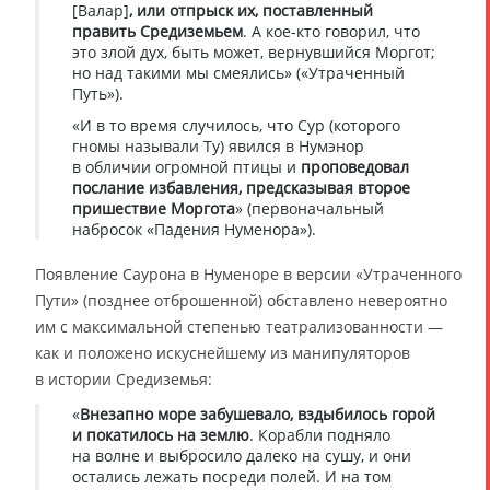
[Валар]
, или отпрыск их, поставленный
править Средиземьем
. А кое-кто говорил, что
это злой дух, быть может, вернувшийся Моргот;
но над такими мы смеялись» («Утраченный
Путь»).
«И в то время случилось, что Сур (которого
гномы называли Ту) явился в Нумэнор
в обличии огромной птицы и
проповедовал
послание избавления, предсказывая второе
пришествие Моргота
» (первоначальный
набросок «Падения Нуменора»).
Появление Саурона в Нуменоре в версии «Утраченного
Пути» (позднее отброшенной) обставлено невероятно
им с максимальной степенью театрализованности —
как и положено искуснейшему из манипуляторов
в истории Средиземья:
«
Внезапно море забушевало, вздыбилось горой
и покатилось на землю
. Корабли подняло
на волне и выбросило далеко на сушу, и они
остались лежать посреди полей. И на том