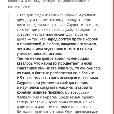
колоний, и потому не видят приближающейся
катастрофы:
«В те дни люди взялись за оружие и убивали
друг друга по ничтожному поводу; теперь
легко впадали они в гнев, и Саурон, или же те,
кого он привлек на свою службу, бродили по
острову, настраивая людей друг против
друга — так, что
народ роптал против короля
и правителей, и любого, владеющего чем-то,
чего им самим недостало; и те, что стояли
у власти, жестоко мстили.
Тем не менее долгое время нуменорцам
казалось, что народ их процветает; и если
счастливее они не становились, то умножилась
их сила, а богатые разбогатели ещё больше.
Ибо, воспользовавшись помощью и советами
Саурона, они умножили своё достояние,
и научились создавать машины и строить
корабли мощнее прежних.
Во всеоружии
плавали они к берегам Средиземья, однако
теперь являлись нуменорцы отнюдь не как
дарители и даже не как правители, но как
безжалостные захватчики. Они преследовали