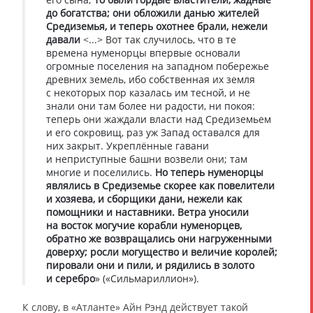
до богатства; они обложили данью жителей
Средиземья, и теперь охотнее брали, нежели
давали
<...> Вот так случилось, что в те
времена нуменорцы впервые основали
огромные поселения на западном побережье
древних земель, ибо собственная их земля
с некоторых пор казалась им тесной, и не
знали они там более ни радости, ни покоя:
теперь они жаждали власти над Средиземьем
и его сокровищ, раз уж Запад оставался для
них закрыт. Укреплённые гавани
и неприступные башни возвели они; там
многие и поселились.
Но теперь нуменорцы
являлись в Средиземье скорее как повелители
и хозяева, и сборщики дани, нежели как
помощники и наставники. Ветра уносили
на восток могучие корабли нуменорцев,
обратно же возвращались они нагруженными
доверху; росли могущество и величие королей;
пировали они и пили, и рядились в золото
и серебро
» («Сильмариллион»).
К слову, в «Атланте» Айн Рэнд действует такой