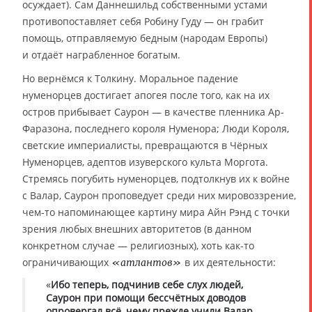
осуждает). Сам Даннешильд собственными устами
противопоставляет себя Робину Гуду — он грабит
помощь, отправляемую бедным (народам Европы)
и отдаёт награбленное богатым.
Но вернёмся к Толкину. Моральное падение
нуменорцев достигает апогея после того, как на их
остров прибывает Саурон — в качестве пленника Ар-
Фаразона, последнего короля Нуменора; Люди Короля,
светские империалисты, превращаются в Чёрных
Нуменорцев, адептов изуверского культа Моргота.
Стремясь погубить нуменорцев, подтолкнув их к войне
с Валар, Саурон проповедует среди них мировоззрение,
чем-то напоминающее картину мира Айн Рэнд с точки
зрения любых внешних авторитетов (в данном
конкретном случае — религиозных), хоть как-то
ограничивающих
в их деятельности:
«атлантов»
«
Ибо теперь, подчинив себе слух людей,
Саурон при помощи бессчётных доводов
опровергал всё, чему прежде учили Валар,