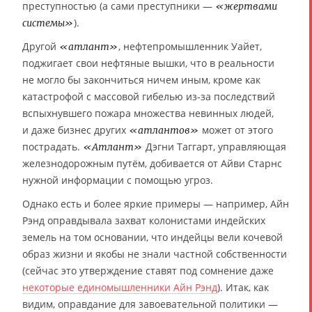
преступностью (а сами преступники —
«жертвами
).
системы»
Другой
, нефтепромышленник Уайет,
«атлант»
поджигает свои нефтяные вышки, что в реальности
не могло бы закончиться ничем иным, кроме как
катастрофой с массовой гибелью из-за последствий
вспыхнувшего пожара множества невинных людей,
и даже бизнес других
может от этого
«атлантов»
пострадать.
Дэгни Таггарт, управляющая
«Атлант»
железнодорожным путём, добивается от Айви Старнс
нужной информации с помощью угроз.
Однако есть и более яркие примеры — например, Айн
Рэнд оправдывала захват колонистами индейских
земель на том основании, что индейцы вели кочевой
образ жизни и якобы не знали частной собственности
(сейчас это утверждение ставят под сомнение даже
некоторые единомышленники Айн Рэнд
). Итак, как
видим, оправдание для завоевательной политики —