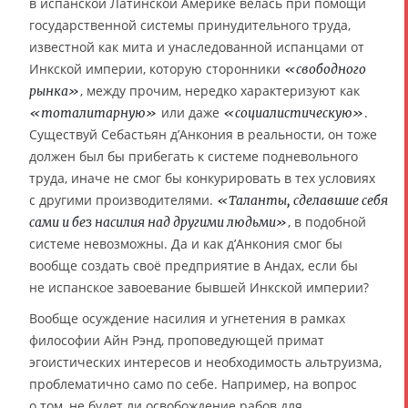
в испанской Латинской Америке велась при помощи
государственной системы принудительного труда,
известной как мита и унаследованной испанцами от
Инкской империи, которую сторонники
«свободного
, между прочим, нередко характеризуют как
рынка»
или даже
.
«тоталитарную»
«социалистическую»
Существуй Себастьян д’Анкония в реальности, он тоже
должен был бы прибегать к системе подневольного
труда, иначе не смог бы конкурировать в тех условиях
с другими производителями.
«Таланты, сделавшие себя
, в подобной
сами и без насилия над другими людьми»
системе невозможны. Да и как д’Анкония смог бы
вообще создать своё предприятие в Андах, если бы
не испанское завоевание бывшей Инкской империи?
Вообще осуждение насилия и угнетения в рамках
философии Айн Рэнд, проповедующей примат
эгоистических интересов и необходимость альтруизма,
проблематично само по себе. Например, на вопрос
о том, не будет ли освобождение рабов для