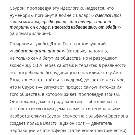
Саурон, проповедуя эту идеологию, надеется, что
нуменорцы погибнут в войне с Валар:
«смеялся Враг
своим мыслям, предвкушая, что теперь станет
творить он в мире,
навсегда избавившись от эдайн
»
(«Сильмариллион»).
По иронии судьбы, Джон Голт, организующий
(которые, напомню,
«забастовку атлантов»
не только сами бегут из общества, но и разрушают
экономику США через саботаж и теракты; в реальности
это потребовало бы чудовищного насилия, что у Айн
Рэнд, конечно, остаётся за кадром), делает то же самое,
что и Саурон — запускает процесс самоуничтожения
того общества, в котором живёт, проповедуя эгоизм.
Они похожи даже по роду занятий — оба являются
не только искусными демагогами, но и гениальными
изобретателями (Саурон совместно с эльфами Эрегиона
создаёт Кольца Власти, а Джон Голт — двигатель,
черпающий из атмосферы статическое электричество).