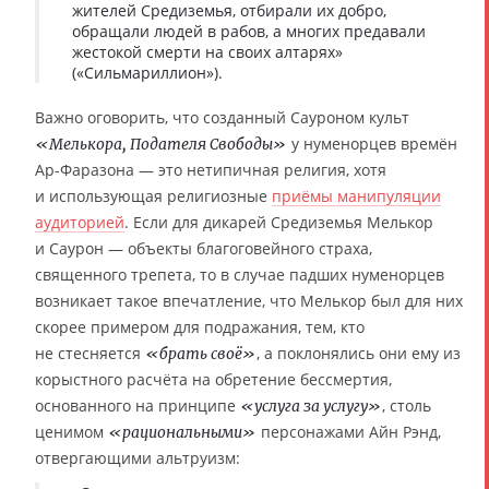
жителей Средиземья, отбирали их добро,
обращали людей в рабов, а многих предавали
жестокой смерти на своих алтарях»
(«Сильмариллион»).
Важно оговорить, что созданный Сауроном культ
у нуменорцев времён
«Мелькора, Подателя Свободы»
Ар-Фаразона — это нетипичная религия, хотя
и использующая религиозные
приёмы манипуляции
аудиторией
. Если для дикарей Средиземья Мелькор
и Саурон — объекты благоговейного страха,
священного трепета, то в случае падших нуменорцев
возникает такое впечатление, что Мелькор был для них
скорее примером для подражания, тем, кто
не стесняется
, а поклонялись они ему из
«брать своё»
корыстного расчёта на обретение бессмертия,
основанного на принципе
, столь
«услуга за услугу»
ценимом
персонажами Айн Рэнд,
«рациональными»
отвергающими альтруизм: