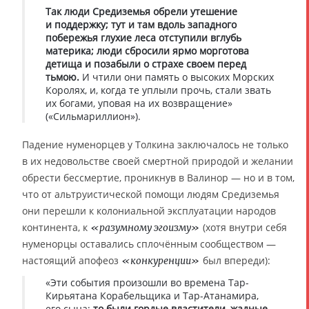
Так люди Средиземья обрели утешение
и поддержку; тут и там вдоль западного
побережья глухие леса отступили вглубь
материка; люди сбросили ярмо морготова
детища и позабыли о страхе своем перед
тьмою.
И чтили они память о высоких Морских
Королях, и, когда те уплыли прочь, стали звать
их богами, уповая на их возвращение»
(«Сильмариллион»).
Падение нуменорцев у Толкина заключалось не только
в их недовольстве своей смертной природой и желании
обрести бессмертие, проникнув в Валинор — но и в том,
что от альтруистической помощи людям Средиземья
они перешли к колониальной эксплуатации народов
континента, к
(хотя внутри себя
«разумному эгоизму»
нуменорцы оставались сплочённым сообществом —
настоящий апофеоз
был впереди):
«конкуренции»
«Эти события произошли во времена Тар-
Кирьятана Корабельщика и Тар-Атанамира,
его сына;
то были гордые властители, жадные