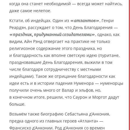
когда она станет необходимой — всегда может найтись,
даже самое нелепое.
Кстати, об индейцах. Один из
, Генри
«атлантов»
Реардэн, рассуждает о том, что День Благодарения —
, однако, как
«праздник, придуманный созидателями»
видим, Айн Рэнд отвергает на практике не только
религиозное содержание этого праздника, но
и благодарность как вполне светскую идею (пуритане,
праздновавшие День Благодарения, выжили в том
числе благодаря сотрудничеству с местными
индейцами). Такое же отрицание благодарности как
идеи есть и в истории падения Нуменора — нуменорцы
получили очень много от Валар и эльфов, но,
в конечном итоге, решили, что Саурон и Моргот дадут
больше.
Возьмём также биографию Себастьяна д’Анкония,
предка одного из главных героев «Атланта» —
Франсиско д’Анконии. Род д’Анкония со времен