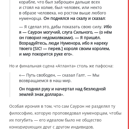
корабле, что был заброшен дальше всех
и стоял на холме, был человек, или некто
в образе человека, но ростом выше любого
нуменорца.
Он поднялся на скалу и сказал
:
— Я сделал это, дабы показать свою силу.
Ибо
я — Саурон могучий, слуга Сильного, — (о нём
он говорил недомолвками). — Я пришёл.
Возрадуйтесь, люди Нуменора, ибо я нареку
твоего [SIC! — перев.] короля своим королем,
и мир покорится руке его
».
Но и финальная сцена «Атланта» столь же пафосна:
«— Путь свободен, — сказал Галт. — Мы
возвращаемся в наш мир.
Он поднял руку и начертал над безлюдной
землей знак доллара
».
Особая ирония в том, что сам Саурон не разделял ту
философию, которую проповедовал нуменорцам, чтобы
их погубить — его идеалом было не общество
конкурирующих друг с другом индивидов,