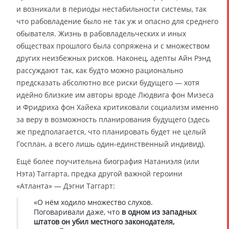
и возникали в периоды нестабильности системы, так
что рабовладение было не так уж и опасно для среднего
обывателя. Жизнь в рабовладельческих и иных
обществах прошлого была сопряжена и с множеством
других неизбежных рисков. Наконец, адепты Айн Рэнд
рассуждают так, как будто можно рационально
предсказать абсолютно все риски будущего — хотя
идейно близкие им авторы вроде Людвига фон Мизеса
и Фридриха фон Хайека критиковали социализм именно
за веру в возможность планирования будущего (здесь
же предполагается, что планировать будет не целый
Госплан, а всего лишь один-единственный индивид).
Ещё более поучительна биография Натаниэля (или
Нэта) Таггарта, предка другой важной героини
«Атланта» — Дэгни Таггарт:
«О нём ходило множество слухов.
Поговаривали даже, что
в одном из западных
штатов он убил местного законодателя,