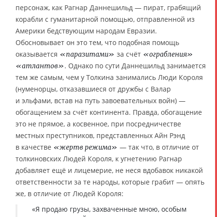
персонаж, как Рагнар Даннешильд — пират, грабящий
корабли с гуманитарной помощью, отправленной из
Америки бедствующим народам Евразии.
Обосновывает он это тем, что подобная помощь
оказывается
за счёт
«паразитами»
«ограбления»
. Однако по сути Даннешильд занимается
«атлантов»
тем же самым, чем у Толкина занимались Люди Короля
(нуменорцы, отказавшиеся от дружбы с Валар
и эльфами, встав на путь завоевательных войн) —
обогащением за счёт континента. Правда, обогащение
это не прямое, а косвенное, при посредничестве
местных преступников, представленных Айн Рэнд
в качестве
— так что, в отличие от
«жертв режима»
толкиновских Людей Короля, к угнетению Рагнар
добавляет ещё и лицемерие, не неся вдобавок никакой
ответственности за те народы, которые грабит — опять
же, в отличие от Людей Короля:
«Я продаю грузы, захваченные мною, особым