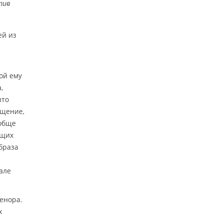
тив
ей из
ой ему
,
что
ущение,
ообще
ющих
браза
але
енора.
х