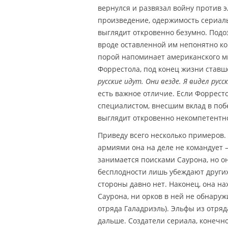
вернулся и развязал войну против 
произведение, одержимость сериаль
выглядит откровенно безумно. Подо
вроде оставленной им непонятно ко
порой напоминает американского м
Форрестола, под конец жизни ставш
русские идут. Они везде. Я видел русс
есть важное отличие. Если Форрест
специалистом, внесшим вклад в поб
выглядит откровенно некомпетентн
Приведу всего несколько примеров.
армиями она на деле не командует 
занимается поисками Саурона, но о
бесплодности лишь убеждают других 
стороны давно нет. Наконец, она на
Саурона, ни орков в ней не обнару
отряда Галадриэль). Эльфы из отряд
дальше. Создатели сериала, конечно,