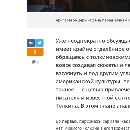
Ар-Фаразон держит речь перед членами 
Уже неоднократно обсуждал
имеет крайне отдалённое о
обращаясь с толкиновскими
0
вовсе создавая сюжеты и п
взглянуть и под другим уг
американской культуры, пе
точнее — с целью привлеч
писателя и известной фэнт
Толкина. В этом плане анал
Во-первых, персонажи сериала (как 
нет, у самого Толкина в его творчес