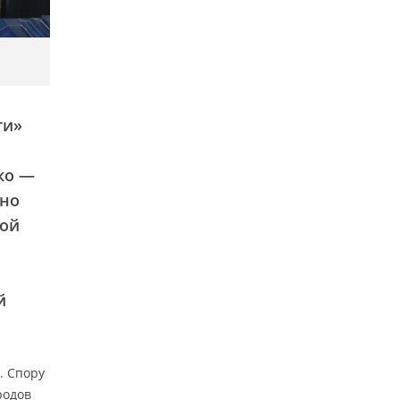
ти»
ко —
жно
ной
й
. Спору
родов