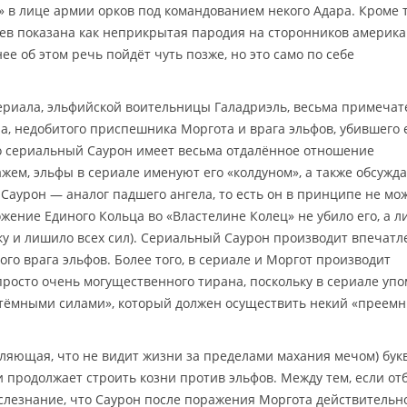
» в лице армии орков под командованием некого Адара. Кроме т
ев показана как неприкрытая пародия на сторонников америка
е об этом речь пойдёт чуть позже, но это само по себе
ериала, эльфийской воительницы Галадриэль, весьма примечат
, недобитого приспешника Моргота и врага эльфов, убившего 
то сериальный Саурон имеет весьма отдалённое отношение
жем, эльфы в сериале именуют его «колдуном», а также обсужда
 Саурон — аналог падшего ангела, то есть он в принципе не мо
жение Единого Кольца во «Властелине Колец» не убило его, а 
у и лишило всех сил). Сериальный Саурон производит впечатл
го врага эльфов. Более того, в сериале и Моргот производит
просто очень могущественного тирана, поскольку в сериале уп
«тёмными силами», который должен осуществить некий «преемн
ляющая, что не видит жизни за пределами махания мечом) бук
и продолжает строить козни против эльфов. Между тем, если от
слезнание, что Саурон после поражения Моргота действительн