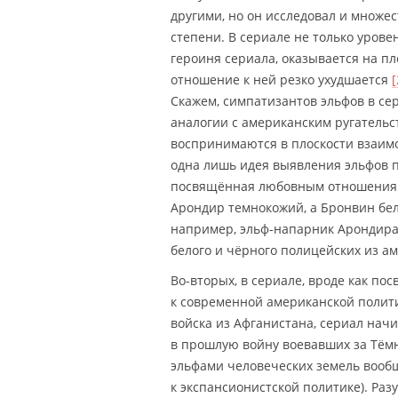
другими, но он исследовал и множе
степени. В сериале не только уров
героиня сериала, оказывается на пл
отношение к ней резко ухудшается
[
Скажем, симпатизантов эльфов в се
аналогии с американским ругательс
воспринимаются в плоскости взаимо
одна лишь идея выявления эльфов 
посвящённая любовным отношениям
Арондир темнокожий, а Бронвин бел
например, эльф-напарник Арондира, 
белого и чёрного полицейских из ам
Во-вторых, в сериале, вроде как 
к современной американской полити
войска из Афганистана, сериал нач
в прошлую войну воевавших за Тёмн
эльфами человеческих земель вообще
к экспансионистской политике). Раз