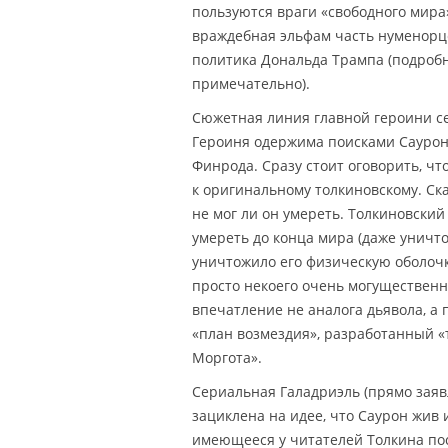
пользуются враги «свободного мира
враждебная эльфам часть нуменорц
политика Дональда Трампа (подробне
примечательно).
Сюжетная линия главной героини с
Героиня одержима поисками Саурона
Финрода. Сразу стоит оговорить, ч
к оригинальному толкиновскому. Ска
не мог ли он умереть. Толкиновский
умереть до конца мира (даже уничто
уничтожило его физическую оболочк
просто некоего очень могущественно
впечатление не аналога дьявола, а 
«план возмездия», разработанный 
Моргота».
Сериальная Галадриэль (прямо заяв
зациклена на идее, что Саурон жив 
имеющееся у читателей Толкина по