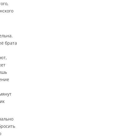
ого,
нского
ельна.
её брата
ют,
жет
лишь
ение
омянут
ик
вально
бросить
о