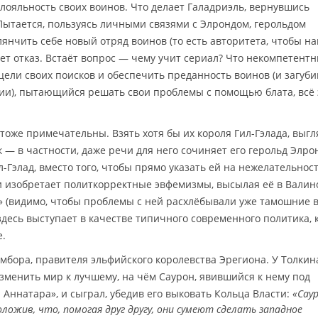
 лояльность своих воинов. Что делает Галадриэль, вернувшись
Пытается, пользуясь личными связями с Элрондом, герольдом
лянчить себе новый отряд воинов (то есть авторитета, чтобы н
чает отказ. Встаёт вопрос — чему учит сериал? Что некомпетент
цели своих поисков и обеспечить преданность воинов (и загуб
ции), пытающийся решать свои проблемы с помощью блата, всё 
тоже примечательны. Взять хотя бы их короля Гил-Гэлада, выг
— в частности, даже речи для него сочиняет его герольд Элро
л-Гэлад, вместо того, чтобы прямо указать ей на нежелательност
и изобретает политкорректные эвфемизмы, высылая её в Валин
» (видимо, чтобы проблемы с ней расхлёбывали уже тамошние в
 и здесь выступает в качестве типичного современного политика,
е.
мбора, правителя эльфийского королевства Эрегиона. У Толкин
зменить мир к лучшему, на чём Саурон, явившийся к нему под
Аннатара», и сыграл, убедив его выковать Кольца Власти:
«Сау
ложив, что, помогая друг другу, они сумеют сделать западное