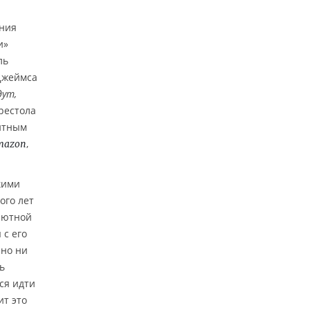
ания
и»
ль
Джеймса
дут,
рестола
ентным
,
mazon
кими
ого лет
олютной
 с его
 но ни
ь
ся идти
ит это