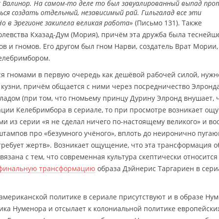
к Валинор. На самом-то деле то был завуалированный выпад про
я создать отдельный, независимый рай. Гильгалад все эти
Но в Эрегионе закипела великая работа»
(Письмо 131). Также
левства Кхазад-Дум (Мория), причём эта дружба была теснейш
ов и гномов. Его другом был гном Нарви, создатель Врат Мории,
Келебримбором.
я гномами в первую очередь как дешёвой рабочей силой, нужн
й кузни, причём общается с ними через посредничество Элронда
ладом (при том, что гномьему принцу Дурину Элронд внушает, 
вации Келебримбора в сериале, то при просмотре возникает ощ
ми из серии «я не сделал ничего по-настоящему великого» и в
штампов про «безумного учёного», вплоть до неиронично пуга
требует жертв». Возникает ощущение, что эта трансформация о
вязана с тем, что современная культура скептически относится
финальную трансформацию
образа Дэйнерис Таргариен в сери
мериканской политике в сериале присутствуют и в образе Нум
тика Нуменора и отсылает к колониальной политике европейски