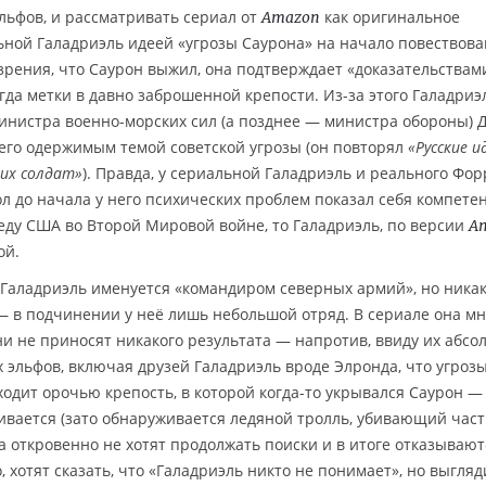
эльфов, и рассматривать сериал от
как оригинальное
Amazon
ной Галадриэль идеей «угрозы Саурона» на начало повествов
зрения, что Саурон выжил, она подтверждает «доказательствам
гда метки в давно заброшенной крепости. Из-за этого Галадриэ
инистра военно-морских сил (а позднее — министра обороны) 
его одержимым темой советской угрозы (он повторял
«Русские и
ких солдат»
). Правда, у сериальной Галадриэль и реального Фор
ол до начала у него психических проблем показал себя компет
еду США во Второй Мировой войне, то Галадриэль, по версии
A
ой.
 Галадриэль именуется «командиром северных армий», но ника
— в подчинении у неё лишь небольшой отряд. В сериале она мн
ни не приносят никакого результата — напротив, ввиду их абс
эльфов, включая друзей Галадриэль вроде Элронда, что угрозы
ходит орочью крепость, в которой когда-то укрывался Саурон —
живается (зато обнаруживается ледяной тролль, убивающий част
а откровенно не хотят продолжать поиски и в итоге отказывают
 хотят сказать, что «Галадриэль никто не понимает», но выгляд