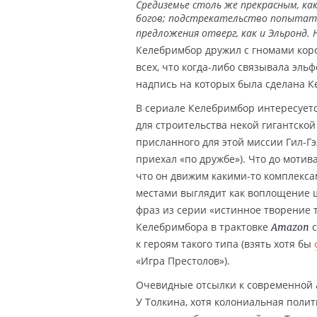
Средиземье столь же прекрасным, ка
богов; подстрекательство попытатьс
предложения отверг, как и Эльронд. 
Келебримбор дружил с гномами коро
всех, что когда-либо связывала эльф
надпись на которых была сделана 
В сериале Келебримбор интересуетс
для строительства некой гигантско
присланного для этой миссии Гил-Гэ
приехал «по дружбе»). Что до моти
что он движим какими-то комплекса
местами выглядит как воплощение 
фраз из серии «истинное творение 
Келебримбора в трактовке
с
Amazon
к героям такого типа (взять хотя бы
«Игра Престолов»).
Очевидные отсылки к современной а
У Толкина, хотя колониальная поли