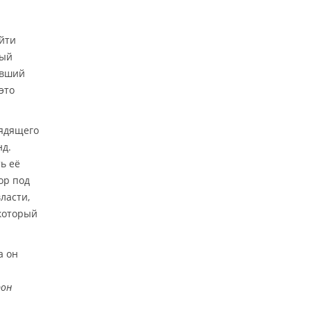
айти
ный
ивший
это
лядящего
нд.
ь её
ор под
ласти,
 который
а он
рон