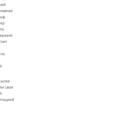
шей
главная
ьф,
ер.
 по
сериале
тоит
ся,
й
сылки
ли свои
й,
купацией