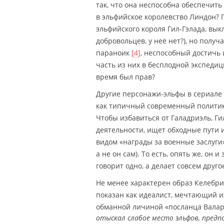
так, что она неспособна обеспечить
в эльфийское королевство Линдон? 
эльфийского короля Гил-Гэлада, вык
добровольцев, у неё нет?), но полу
параноик
[4]
, неспособный достичь 
часть из них в бесплодной экспеди
время был прав?
Другие персонажи-эльфы в сериале 
как типичный современный политик 
Чтобы избавиться от Галадриэль, Ги
деятельности, ищет обходные пути 
видом «награды за военные заслуги
а не он сам). То есть, опять же, он
говорит одно, а делает совсем друго
Не менее характерен образ Келебри
показан как идеалист, мечтающий и
обманной личиной «посланца Валар 
отыскал слабое место эльфов, предпо