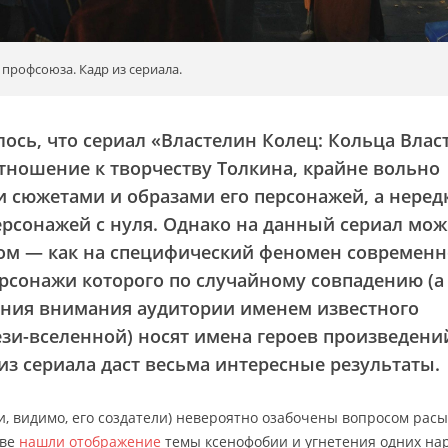
профсоюза. Кадр из сериала.
ось, что сериал
«Властелин Колец: Кольца Влас
тношение к творчеству Толкина, крайне вольно
 сюжетами и образами его персонажей, а неред
ерсонажей с нуля. Однако на данный сериал мо
лом — как на специфический феномен современ
рсонажи которого по случайному совпадению (а
ения внимания аудитории именем известного
ези-вселенной) носят имена героев произведени
из сериала даст весьма интересные результаты.
и, видимо, его создатели) невероятно озабочены вопросом расы
тве
нашли отображение
темы ксенофобии и угнетения одних на