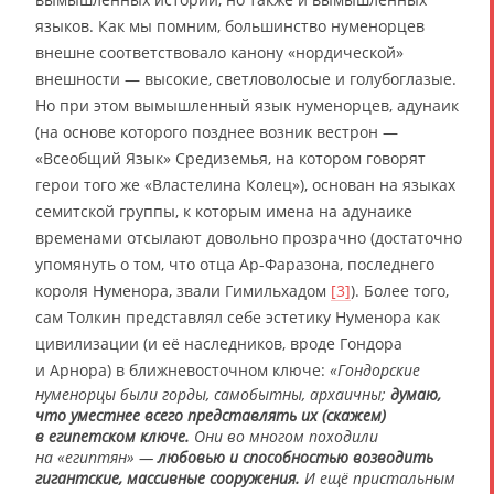
языков. Как мы помним, большинство нуменорцев
внешне соответствовало канону «нордической»
внешности — высокие, светловолосые и голубоглазые.
Но при этом вымышленный язык нуменорцев, адунаик
(на основе которого позднее возник вестрон —
«Всеобщий Язык» Средиземья, на котором говорят
герои того же «Властелина Колец»), основан на языках
семитской группы, к которым имена на адунаике
временами отсылают довольно прозрачно (достаточно
упомянуть о том, что отца Ар-Фаразона, последнего
короля Нуменора, звали Гимильхадом
[3]
). Более того,
сам Толкин представлял себе эстетику Нуменора как
цивилизации (и её наследников, вроде Гондора
и Арнора) в ближневосточном ключе:
«Гондорские
нуменорцы были горды, самобытны, архаичны;
думаю,
что уместнее всего представлять их (скажем)
в египетском ключе.
Они во многом походили
на «египтян» —
любовью и способностью возводить
гигантские, массивные сооружения.
И ещё пристальным