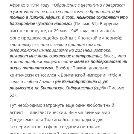
Африке в 1944 году:
«Обращение с цветными повергает
в ужас едва ли не всякого приезжего из Британии,
и не
только в Южной Африке. К сож., немногие сохраняют это
благородное чувство надолго
»
(Письмо 61). В другом
письме к нему же, от 29 мая 1945 года, он писал (на
фоне продолжающейся войны с Японской империей):
«поскольку все, что я знаю о британском или
американском империализме на Дальнем Востоке,
внушает мне лишь сожаление и отвращение
, боюсь, что
в этой продолжающейся войне
меня не поддерживает ни
искры патриотизма
».
Вообще Толкин довольно
критически относился к Британской империи:
«Ибо я
горячо люблю Англию (
не Великобританию и, уж
разумеется, не Британское Содружество
(грр!)»
(Письмо
53).
Тут необходимо затронуть ещё один любопытный
аспект — лингвистический. Вымышленный мир
Средиземья для Толкина был площадкой для
экспериментов в сфере создания не только
вымышленных историй, но также и вымышленных