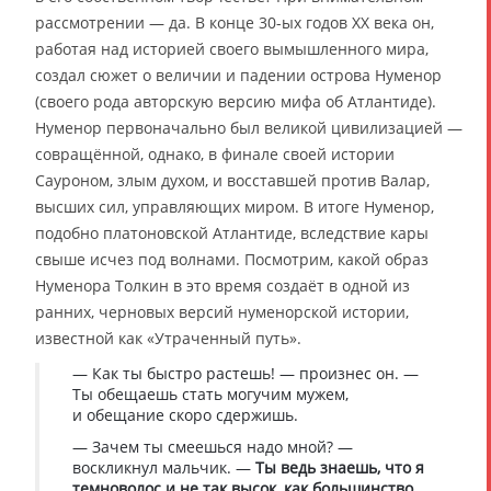
рассмотрении — да.
В конце 30-ых годов XX века он,
работая над историей своего вымышленного мира,
создал сюжет о величии и падении острова Нуменор
(своего рода авторскую версию мифа об Атлантиде).
Нуменор первоначально был великой цивилизацией —
совращённой, однако, в финале своей истории
Сауроном, злым духом, и восставшей против Валар,
высших сил, управляющих миром. В итоге Нуменор,
подобно платоновской Атлантиде, вследствие кары
свыше исчез под волнами. Посмотрим, какой образ
Нуменора Толкин в это время создаёт в одной из
ранних, черновых версий нуменорской истории,
известной как «Утраченный путь».
— Как ты быстро растешь! — произнес он. —
Ты обещаешь стать могучим мужем,
и обещание скоро сдержишь.
— Зачем ты смеешься надо мной? —
воскликнул мальчик. —
Ты ведь знаешь, что я
темноволос и не так высок, как большинство