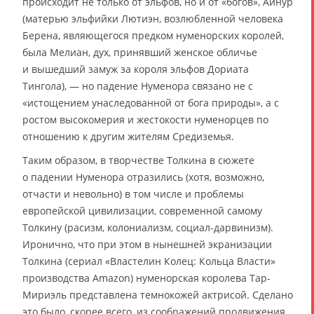
происходит не только от эльфов, но и от «богов», Айнур
(матерью эльфийки Лютиэн, возлюбленной человека
Берена, являющегося предком нуменорских королей,
была Мелиан, дух, принявший женское обличье
и вышедший замуж за короля эльфов Дориата
Тингола), — но падение Нуменора связано не с
«истощением унаследованной от бога природы», а с
ростом высокомерия и жестокости нуменорцев по
отношению к другим жителям Средиземья.
Таким образом, в творчестве Толкина в сюжете
о падении Нуменора отразились (хотя, возможно,
отчасти и невольно) в том числе и проблемы
европейской цивилизации, современной самому
Толкину (расизм, колониализм, социал-дарвинизм).
Иронично, что при этом в нынешней экранизации
Толкина (сериал «Властелин Колец: Кольца Власти»
производства Amazon) нуменорская королева Тар-
Мириэль представлена темнокожей актрисой. Сделано
это было, скорее всего, из соображений продвижения