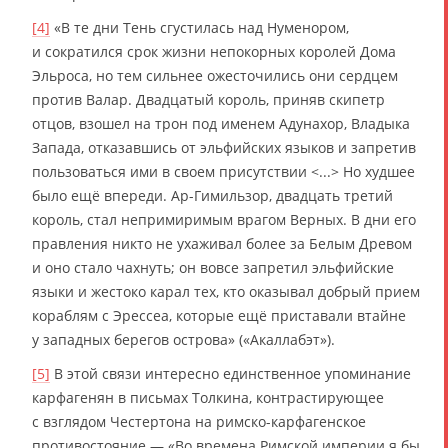
[4]
«В те дни Тень сгустилась над Нуменором,
и сократился срок жизни непокорных королей Дома
Эльроса, но тем сильнее ожесточились они сердцем
против Валар. Двадцатый король, приняв скипетр
отцов, взошел на трон под именем Адунахор, Владыка
Запада, отказавшись от эльфийских языков и запретив
пользоваться ими в своем присутствии <...> Но худшее
было ещё впереди. Ар-Гимильзор, двадцать третий
король, стал непримиримым врагом Верных. В дни его
правления никто не ухаживал более за Белым Древом
и оно стало чахнуть; он вовсе запретил эльфийские
языки и жестоко карал тех, кто оказывал добрый прием
кораблям с Эрессеа, которые ещё приставали втайне
у западных берегов острова» («Акаллабэт»).
[5]
В этой связи интересно единственное упоминание
карфагенян в письмах Толкина, контрастирующее
с взглядом Честертона на римско-карфагенское
противостояние — «Во времена Римской империи я бы