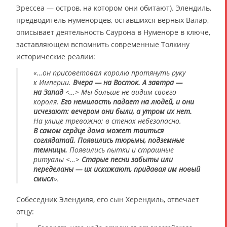
Эрессеа — остров, на котором они обитают). Элендиль,
предводитель нуменорцев, оставшихся верных Валар,
описывает деятельность Саурона в Нуменоре в ключе,
заставляющем вспомнить современные Толкину
исторические реалии:
«…он присоветовал королю протянуть руку
к Империи.
Вчера — на Восток. А завтра —
на Запад
<…> Мы больше не видим своего
короля.
Его немилость падает на людей, и они
исчезают: вечером они были, а утром их нет.
На улице тревожно; в стенах небезопасно.
В самом сердце дома может таиться
соглядатай. Появились тюрьмы, подземные
темницы.
Появились пытки и страшные
ритуалы <…>
Старые песни забыты или
переделаны — их искажают, придавая им новый
смысл
».
Собеседник Элендиля, его сын Херендиль, отвечает
отцу: