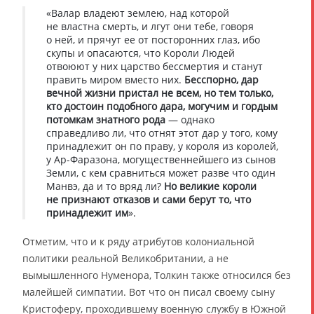
«Валар владеют землею, над которой
не властна смерть, и лгут они тебе, говоря
о ней, и прячут ее от посторонних глаз, ибо
скупы и опасаются, что Короли Людей
отвоюют у них царство бессмертия и станут
править миром вместо них.
Бесспорно, дар
вечной жизни пристал не всем, но тем только,
кто достоин подобного дара, могучим и гордым
потомкам знатного рода
— однако
справедливо ли, что отнят этот дар у того, кому
принадлежит он по праву, у короля из королей,
у Ар-Фаразона, могущественнейшего из сынов
Земли, с кем сравниться может разве что один
Манвэ, да и то вряд ли?
Но великие короли
не признают отказов и сами берут то, что
принадлежит им
».
Отметим, что и к ряду атрибутов колониальной
политики реальной Великобритании, а не
вымышленного Нуменора, Толкин также относился без
малейшей симпатии. Вот что он писал своему сыну
Кристоферу, проходившему военную службу в Южной