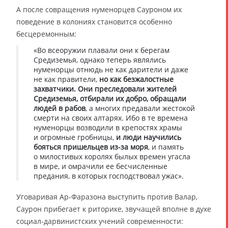
А после совращения нуменорцев Сауроном их
поведение в колониях становится особенно
бесцеремонным:
«Во всеоружии плавали они к берегам
Средиземья, однако теперь являлись
нуменорцы отнюдь не как дарители и даже
не как правители,
но как безжалостные
захватчики. Они преследовали жителей
Средиземья, отбирали их добро, обращали
людей в рабов
, а многих предавали жестокой
смерти на своих алтарях. Ибо в те времена
нуменорцы возводили в крепостях храмы
и огромные гробницы,
и люди научились
бояться пришельцев из-за моря
, и память
о милостивых королях былых времен угасла
в мире, и омрачили ее бесчисленные
предания, в которых господствовал ужас».
Уговаривая Ар-Фаразона выступить против Валар,
Саурон прибегает к риторике, звучащей вполне в духе
социал-дарвинистских учений современности: