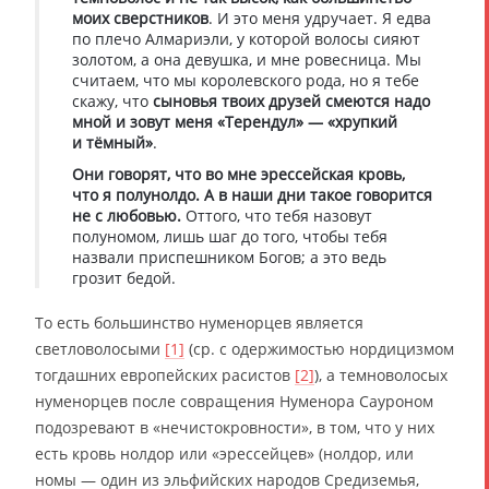
моих сверстников
. И это меня удручает. Я едва
по плечо Алмариэли, у которой волосы сияют
золотом, а она девушка, и мне ровесница. Мы
считаем, что мы королевского рода, но я тебе
скажу, что
сыновья твоих друзей смеются надо
мной и зовут меня «Терендул» — «хрупкий
и тёмный»
.
Они говорят, что во мне эрессейская кровь,
что я полунолдо. А в наши дни такое говорится
не с любовью.
Оттого, что тебя назовут
полуномом, лишь шаг до того, чтобы тебя
назвали приспешником Богов; а это ведь
грозит бедой.
То есть большинство нуменорцев является
светловолосыми
[1]
(ср. с одержимостью нордицизмом
тогдашних европейских расистов
[2]
), а темноволосых
нуменорцев после совращения Нуменора Сауроном
подозревают в «нечистокровности», в том, что у них
есть кровь нолдор или «эрессейцев» (нолдор, или
номы — один из эльфийских народов Средиземья,