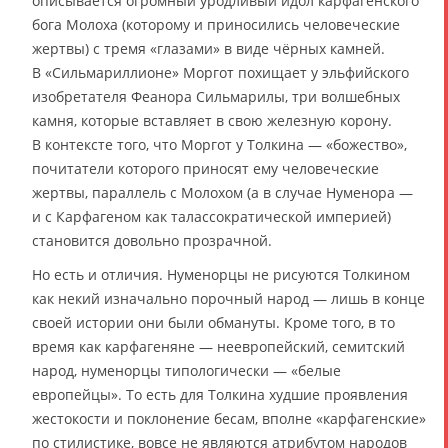
описывается огромный уродливый идол карфагенского
бога Молоха (которому и приносились человеческие
жертвы) с тремя «глазами» в виде чёрных камней.
В «Сильмариллионе» Моргот похищает у эльфийского
изобретателя Феанора Сильмарилы, три волшебных
камня, которые вставляет в свою железную корону.
В контексте того, что Моргот у Толкина — «божество»,
почитатели которого приносят ему человеческие
жертвы, параллель с Молохом (а в случае Нуменора —
и с Карфагеном как талассократической империей)
становится довольно прозрачной.
Но есть и отличия. Нуменорцы не рисуются Толкином
как некий изначально порочный народ — лишь в конце
своей истории они были обмануты. Кроме того, в то
время как карфагеняне — неевропейский, семитский
народ, нуменорцы типологически — «белые
европейцы». То есть для Толкина худшие проявления
жестокости и поклонение бесам, вполне «карфагенские»
по стилистике, вовсе не являются атрибутом народов