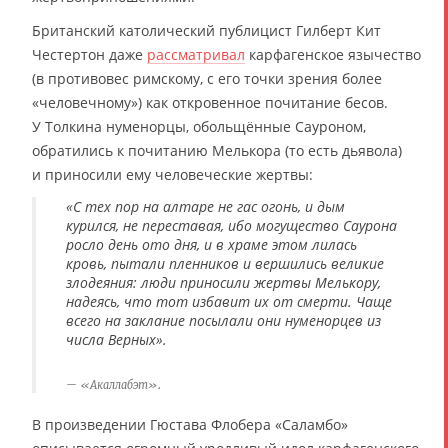
Британский католический публицист Гилберт Кит
Честертон даже
рассматривал
карфагенское язычество
(в противовес римскому, с его точки зрения более
«человечному») как откровенное почитание бесов.
У Толкина нуменорцы, обольщённые Сауроном,
обратились к почитанию Мелькора (то есть дьявола)
и приносили ему человеческие жертвы:
«С тех пор на алтаре не гас огонь, и дым
курился, не переставая, ибо могущество Саурона
росло день ото дня, и в храме этом лилась
кровь, пытали пленников и вершились великие
злодеяния: люди приносили жертвы Мелькору,
надеясь, что тот избавит их от смерти. Чаще
всего на заклание посылали они нуменорцев из
числа Верных».
«Акаллабэт».
В произведении Гюстава Флобера «Саламбо»