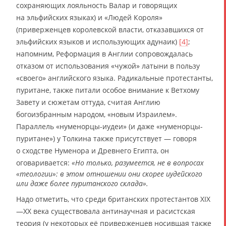
сохраняющих лояльность Валар и говорящих
на эльфийских языках) и «Людей Короля»
(приверженцев королевской власти, отказавшихся от
эльфийских языков и использующих адунаик)
[4]
;
напомним, Реформация в Англии сопровождалась
отказом от использования «чужой» латыни в пользу
«своего» английского языка. Радикальные протестанты,
пуритане, также питали особое внимание к Ветхому
Завету и сюжетам оттуда, считая Англию
богоизбранным народом, «новым Израилем».
Параллель «нуменорцы-иудеи» (и даже «нуменорцы-
пуритане») у Толкина также присутствует — говоря
о сходстве Нуменора и Древнего Египта, он
оговаривается:
«Но только, разумеется, не в вопросах
«теологии»: в этом отношении они скорее иудейского
или даже более пуританского склада».
Надо отметить, что среди британских протестантов XIX
—XX века существовала антинаучная и расистская
теория (у некоторых её приверженцев носившая также