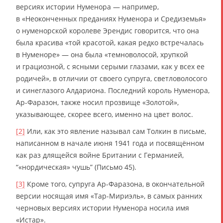
версиях истории Нуменора — например,
в «Неоконченных преданиях Нуменора и Средиземья»
о нуменорской королеве Эрендис говорится, что она
была красива «той красотой, какая редко встречалась
в Нуменоре» — она была «темноволосой, хрупкой
и грациозной, с ясными серыми глазами, как у всех ее
родичей», в отличии от своего супруга, светловолосого
и синеглазого Алдариона. Последний король Нуменора,
Ар-Фаразон, также носил прозвище «Золотой»,
указывающее, скорее всего, именно на цвет волос.
[2]
Или, как это явление называл сам Толкин в письме,
написанном в начале июня 1941 года и посвящённом
как раз длящейся войне Британии с Германией,
“«нордическая» чушь” (Письмо 45).
[3]
Кроме того, супруга Ар-Фаразона, в окончательной
версии носящая имя «Тар-Мириэль», в самых ранних
черновых версиях истории Нуменора носила имя
«Истар».