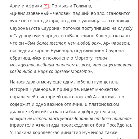
Азии и Африки
[5]
. По мысли Толкина,
«цивилизованный» человек, падший во зло, становится
хуже не только дикаря, но даже чудовища — о герольде
Саурона (Уста Саурона), потомке поступивших на службу
к Саурону нуменорцев, во «Властелине Колец», сказано,
что он
«был более жесток, чем любой орк»
. Ар-Фаразон,
последний король Нуменора, под влиянием Саурона
обратившийся к поклонению Морготу,
«стал
могущественнейшим тираном из всех, что существовали
когда-либо в мире со времён Моргота»
.
Напоследок отмечу ещё одну любопытную деталь.
История Нуменора, в принципе, имеет множество
параллелей с историей платоновской Атлантиды, но
содержит и одно важное отличие. В платоновском
диалоге «Критий» атланты были добродетельны,
«покуда не истощилась унаследованная от бога природа»
(правители Атлантиды происходили от бога Посейдона).
У Толкина королевская династия Нуменора также