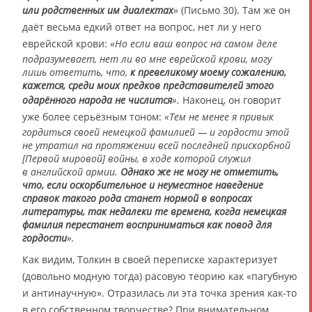
или родственных им диалектах
»
(Письмо 30). Там же он
даёт весьма едкий ответ на вопрос, нет ли у него
еврейской крови:
«Но если ваш вопрос на самом деле
подразумевает, нет ли во мне еврейской крови, могу
лишь ответить, что,
к превеликому моему сожалению,
кажется, среди моих предков представителей этого
одарённого народа не числится
».
Наконец, он говорит
уже более серьёзным тоном:
«Тем не менее я привык
гордиться своей немецкой фамилией — и гордости этой
не утратил на протяжении всей последней прискорбной
[Первой мировой] войны, в ходе которой служил
в английской армии.
Однако же не могу не отметить,
что, если оскорбительное и неуместное наведение
справок такого рода станет нормой в вопросах
литературы, так недалеки те времена, когда немецкая
фамилия перестанет восприниматься как повод для
гордости
».
Как видим, Толкин в своей переписке характеризует
(довольно модную тогда) расовую теорию как «пагубную
и антинаучную». Отразилась ли эта точка зрения как-то
в его собственном творчестве? При внимательном