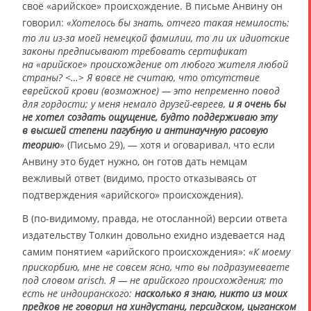
своё «арийское» происхождение. В письме Анвину он
говорил:
«Хотелось бы знать, отчего такая немилость:
то ли из-за моей немецкой фамилии, то ли их идиотские
законы предписывают требовать сертификат
на «арийское» происхождение от любого жителя любой
страны? <…> Я вовсе не считаю, что отсутствие
еврейской крови (возможное) — это непременно повод
для гордости; у меня немало друзей-евреев,
и я очень бы
не хотел создать ощущение, будто поддерживаю эту
в высшей степени пагубную и антинаучную расовую
теорию
»
(Письмо 29), — хотя и оговаривал, что если
Анвину это будет нужно, он готов дать немцам
вежливый ответ (видимо, просто отказываясь от
подтверждения «арийского» происхождения).
В (по-видимому, правда, не отосланной) версии ответа
издательству Толкин довольно ехидно издевается над
самим понятием «арийского происхождения»:
«К моему
прискорбию, мне не совсем ясно, что вы подразумеваете
под словом arisch. Я — не арийского происхождения; то
есть не индоиранского:
насколько я знаю, никто из моих
предков не говорил на хиндустани, персидском, цыганском