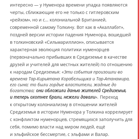
интересно — у Нуменора времени упадка появляются
черты, сближающие его не только с гитлеровским
«рейхом», но и с… колониальной Британией,
современной самому Толкину. Вот как в «Акаллабэт»,
поздней версии истории падения Нуменора, вошедшей
в толкиновский «Сильмариллион», описывается
характерная эволюция политики нуменорцев
(первоначально прибывших в Средиземье в качестве
друзей и учителей для местных жителей) по отношению
к народам Средиземья:
«Эти события произошли во
времена Тар-Кирьятана Корабельщика и Тар-Атанамира,
его сына; то были гордые властители, жадные до
богатства;
они обложили данью жителей Средиземья,
и теперь охотнее брали, нежели давали
».
Переход
к открытому колониализму в отношении жителей
Средиземья в истории Нуменора у Толкина коррелирует
с конфликтом нуменорцев, стремящихся заполучить для
себя, помимо власти над миром людей, ещё
и эльфийское бессмертие, с эльфами и Валар.