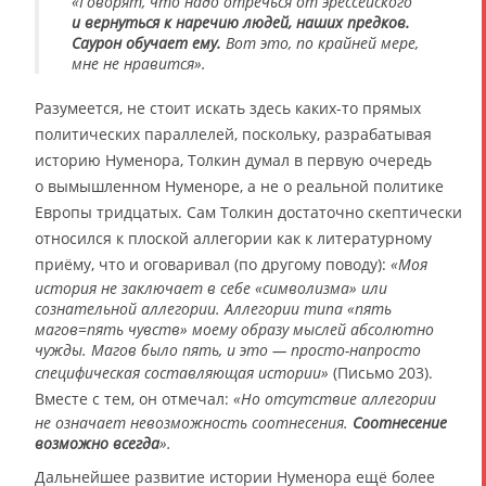
«Говорят, что надо отречься от эрессейского
и вернуться к наречию людей, наших предков.
Саурон обучает ему.
Вот это, по крайней мере,
мне не нравится».
Разумеется, не стоит искать здесь каких-то прямых
политических параллелей, поскольку, разрабатывая
историю Нуменора, Толкин думал в первую очередь
о вымышленном Нуменоре, а не о реальной политике
Европы тридцатых. Сам Толкин достаточно скептически
относился к плоской аллегории как к литературному
приёму, что и оговаривал (по другому поводу):
«Моя
история не заключает в себе «символизма» или
сознательной аллегории. Аллегории типа «пять
магов=пять чувств» моему образу мыслей абсолютно
чужды. Магов было пять, и это — просто-напросто
специфическая составляющая истории»
(Письмо 203).
Вместе с тем, он отмечал:
«Но отсутствие аллегории
не означает невозможность соотнесения.
Соотнесение
возможно всегда
».
Дальнейшее развитие истории Нуменора ещё более