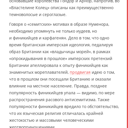
основавшие королевства Гондор и Арнор, напротив, во
«Властелине Колец» описаны как преимущественно
темноволосые и сероглазые.
Говоря о «семитских» мотивах в образе Нуменора,
необходимо упомянуть не только иудеев, но
и финикийцев и карфагенян. Дело в том, что одно
время британская имперская идеология, педалируя
образ Британии как «владычицы морей», в рамках
«опрокидывания в прошлое» имперских претензий
Британии апеллировала к опыту финикийцев как
знаменитых мореплавателей,
продвигая
идею о том,
что в прошлом они посещали Британию и оказали
влияние на местное население. Правда, позднее
популярность финикийцев упала — видимо, по мере
распространения расового антисемитизма. Также
популярности финикийцев вредило то обстоятельство,
что их языческая религия отличалась крайней
жестокостью и массовыми человеческими
жертвоприношениями.