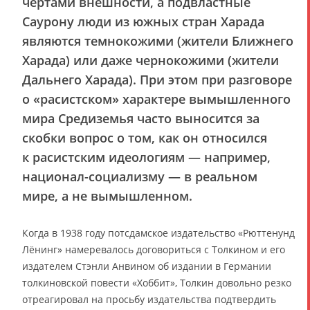
чертами внешности, а подвластные
Саурону люди из южных стран Харада
являются темнокожими (жители Ближнего
Харада) или даже чернокожими (жители
Дальнего Харада). При этом при разговоре
о «расистском» характере вымышленного
мира Средиземья часто выносится за
скобки вопрос о том, как он относился
к расистским идеологиям — например,
национал-социализму — в реальном
мире, а не вымышленном.
Когда в 1938 году потсдамское издательство «Рюттенунд
Лёнинг» намеревалось договориться с Толкином и его
издателем Стэнли Анвином об издании в Германии
толкиновской повести «Хоббит», Толкин довольно резко
отреагировал на просьбу издательства подтвердить