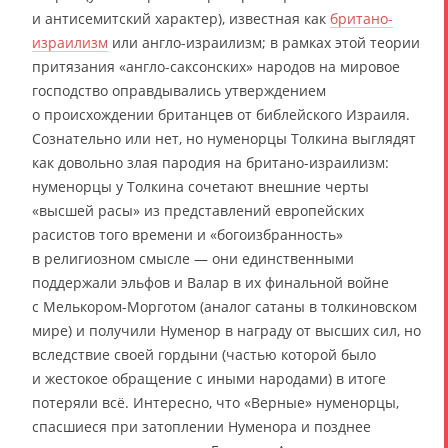
и антисемитский характер), известная как
британо-
израилизм
или англо-израилизм; в рамках этой теории
притязания «англо-саксонских» народов на мировое
господство оправдывались утверждением
о происхождении британцев от библейского Израиля.
Сознательно или нет, но нуменорцы Толкина выглядят
как довольно злая пародия на британо-израилизм:
нуменорцы у Толкина сочетают внешние черты
«высшей расы» из представлений европейских
расистов того времени и «богоизбранность»
в религиозном смысле — они единственными
поддержали эльфов и Валар в их финальной войне
с Мелькором-Морготом (аналог сатаны в толкиновском
мире) и получили Нуменор в награду от высших сил, но
вследствие своей гордыни (частью которой было
и жестокое обращение с иными народами) в итоге
потеряли всё. Интересно, что «Верные» нуменорцы,
спасшиеся при затоплении Нуменора и позднее