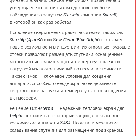
финансирования. Основатель фирмы Браян Тейлор
утверждает, что источником вдохновения были
наблюдения за запуском
компании
,
Starship
SpaceX
в которой он как раз работал.
Появление сверхтяжёлых ракет-носителей, таких, как
(
) или
(
) открывает
Starship
SpaceX
New Glenn
Blue Origin
новые возможности в индустрии. Их огромные грузовые
отсеки позволяют размещать спутники, оснащённые
мощными системами защиты, не жертвуя полезной
нагрузкой из-за ограничений по весу или стоимости.
Такой скачок — ключевое условие для создания
аппарата, способного неоднократно выдерживать
сверхвысокие нагрузки и температуры при вхождении
в атмосферу.
Решение
— надёжный тепловой экран для
Lux Aeterna
, похожий на те, которые защищали знаковые
Delphi
космические аппараты
. Но детали механизма
NASA
складывания спутника для размещения под экраном,