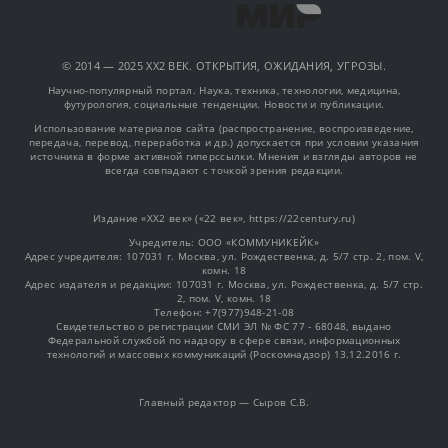
© 2014 — 2025 XX2 ВЕК. ОТКРЫТИЯ, ОЖИДАНИЯ, УГРОЗЫ.
Научно-популярный портал. Наука, техника, технологии, медицина,
футурология, социальные тенденции. Новости и публикации.
Использование материалов сайта (распространение, воспроизведение,
передача, перевод, переработка и др.) допускается при условии указания
источника в форме активной гиперссылки. Мнения и взгляды авторов не
всегда совпадают с точкой зрения редакции.
Издание «XX2 век» («22 век», https://22century.ru)
Учредитель: OOO «КОММУНИКЕЙК»
Адрес учредителя: 107031 г. Москва, ул. Рождественка, д. 5/7 стр. 2, пом. V,
комн. 18
Адрес издателя и редакции: 107031 г. Москва, ул. Рождественка, д. 5/7 стр.
2, пом. V, комн. 18
Телефон: +7(977)948-21-08
Свидетельство о регистрации СМИ ЭЛ № ФС 77 - 68048, выдано
Федеральной службой по надзору в сфере связи, информационных
технологий и массовых коммуникаций (Роскомнадзор) 13.12.2016 г.
Главный редактор — Сыров С.В.