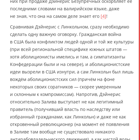
них при продаже Дэйнерис Безупречных оскорбляет её
последними словами на валирийском языке, даже
не зная, что она на самом деле знает его
[4]
!
Сравнивая Дэйнерис с Линкольном, сразу необходимо
сделать одну важную оговорку. Гражданская война
в США была конфликтом людей одной и той же культуры
(при всей региональной специфике южных штатов —
хотя аболиционисты имелись и там, а симпатизанты
Конфедерации были и на севере), и аболиционистские
идеи вызрели в США изнутри, а сам Линкольн был лишь
вождём аболиционистских сил (причём на фоне
некоторых своих соратников — скорее умеренным
и склонным к компромиссам). Напротив, Дэйнерис
относительно Залива выступает не как легитимный
правитель (получивший власть по наследству или
избранный гражданами, как Линкольн) и даже не как
откровенный революционер (на момент её появления
в Заливе там вообще не существовало никакого
антирабовладельческого движения), а как чистой воды