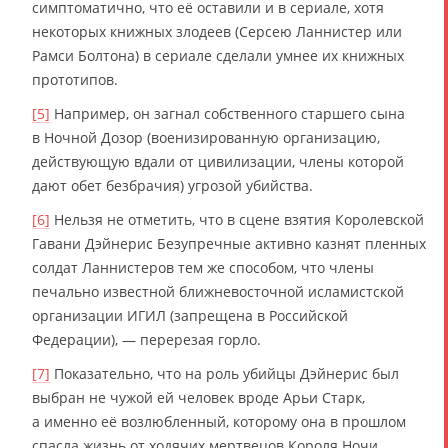
симптоматично, что её оставили и в сериале, хотя
некоторых книжных злодеев (Серсею Ланнистер или
Рамси Болтона) в сериале сделали умнее их книжных
прототипов.
[5]
Например, он загнал собственного старшего сына
в Ночной Дозор (военизированную организацию,
действующую вдали от цивилизации, члены которой
дают обет безбрачия) угрозой убийства.
[6]
Нельзя не отметить, что в сцене взятия Королевской
Гавани Дэйнерис Безупречные активно казнят пленных
солдат Ланнистеров тем же способом, что члены
печально известной ближневосточной исламистской
организации ИГИЛ (запрещена в Российской
Федерации), — перерезая горло.
[7]
Показательно, что на роль убийцы Дэйнерис был
выбран не чужой ей человек вроде Арьи Старк,
а именно её возлюбленный, которому она в прошлом
спасла жизнь от ходячих мертвецов Короля Ночи.