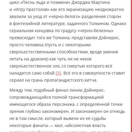
цикл «Песнь льда и пламени» Джорджа Мартина
и «Игру престолов» как его экранизацию неоднократно
хвалили за уход от «чёрно-белого» разделения сторон
в фэнтезийной литературе, заданного Толкином. Однако
сериальная концовка по градусу «чёрно-белизны»
превосходит того же Толкина, представляя Дэйнерис,
просто человека (пусть и с некоторыми
сверхъестественными способностями, вроде умения
летать на драконе) как чуть ли не некое
сверхъестественное зло, со смертью которого всё
наладится само собой
[2]
. Всё это в совокупности ставит
сериал на грань пропагандистского китча.
Между тем, подобный финал линии Дэйнерис,
сопровождающийся полной трансформацией
имеющегося образа персонажа, с определённой точки
зрения глубоко закономерен. И закономерен он отнюдь
не в том смысле, который вывели из её судьбы
некоторые фанаты — мол, «абсолютная власть