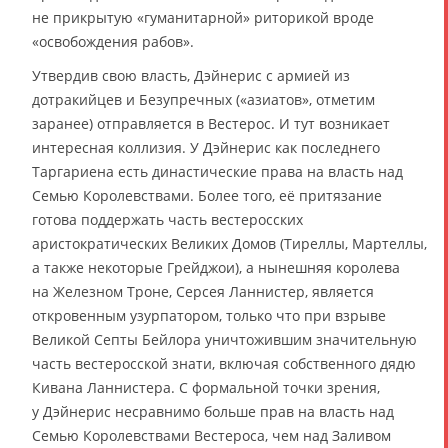
не прикрытую «гуманитарной» риторикой вроде
«освобождения рабов».
Утвердив свою власть, Дэйнерис с армией из
дотракийцев и Безупречных («азиатов», отметим
заранее) отправляется в Вестерос. И тут возникает
интересная коллизия. У Дэйнерис как последнего
Таргариена есть династические права на власть над
Семью Королевствами. Более того, её притязание
готова поддержать часть вестеросских
аристократических Великих Домов (Тиреллы, Мартеллы,
а также некоторые Грейджои), а нынешняя королева
на Железном Троне, Серсея Ланнистер, является
откровенным узурпатором, только что при взрыве
Великой Септы Бейлора уничтожившим значительную
часть вестеросской знати, включая собственного дядю
Кивана Ланнистера. С формальной точки зрения,
у Дэйнерис несравнимо больше прав на власть над
Семью Королевствами Вестероса, чем над Заливом