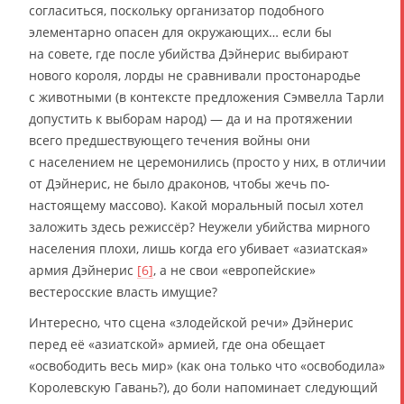
согласиться, поскольку организатор подобного
элементарно опасен для окружающих… если бы
на совете, где после убийства Дэйнерис выбирают
нового короля, лорды не сравнивали простонародье
с животными (в контексте предложения Сэмвелла Тарли
допустить к выборам народ) — да и на протяжении
всего предшествующего течения войны они
с населением не церемонились (просто у них, в отличии
от Дэйнерис, не было драконов, чтобы жечь по-
настоящему массово). Какой моральный посыл хотел
заложить здесь режиссёр? Неужели убийства мирного
населения плохи, лишь когда его убивает «азиатская»
армия Дэйнерис
[6]
, а не свои «европейские»
вестеросские власть имущие?
Интересно, что сцена «злодейской речи» Дэйнерис
перед её «азиатской» армией, где она обещает
«освободить весь мир» (как она только что «освободила»
Королевскую Гавань?), до боли напоминает следующий