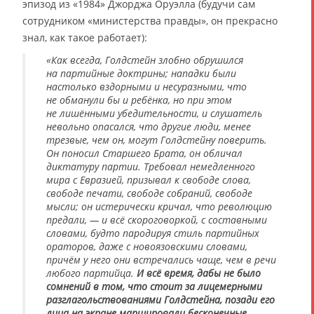
эпизод из «1984» Джорджа Оруэлла (будучи сам
сотрудником «министерства правды», он прекрасно
знал, как такое работает):
«Как всегда, Голдстейн злобно обрушился
на партийные доктрины; нападки были
настолько вздорными и несуразными, что
не обманули бы и ребёнка, но при этом
не лишёнными убедительности, и слушатель
невольно опасался, что другие люди, менее
трезвые, чем он, могут Голдстейну поверить.
Он поносил Старшего Брата, он обличал
диктатуру партии. Требовал немедленного
мира с Евразией, призывал к свободе слова,
свободе печати, свободе собраний, свободе
мысли; он истерически кричал, что революцию
предали, — и всё скороговоркой, с составными
словами, будто пародируя стиль партийных
ораторов, даже с новоязовскими словами,
причём у него они встречались чаще, чем в речи
любого партийца.
И всё время, дабы не было
сомнений в том, что стоит за лицемерными
разглагольствованиями Голдстейна, позади его
лица на экране маршировали бесконечные