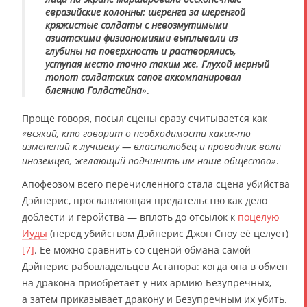
евразийские колонны: шеренга за шеренгой
кряжистые солдаты с невозмутимыми
азиатскими физиономиями выплывали из
глубины на поверхность и растворялись,
уступая место точно таким же. Глухой мерный
топот солдатских сапог аккомпанировал
блеянию Голдстейна
»
.
Проще говоря, посыл сцены сразу считывается как
«всякий, кто говорит о необходимости каких-то
изменений к лучшему — властолюбец и проводник воли
иноземцев, желающий подчинить им наше общество»
.
Апофеозом всего перечисленного стала сцена убийства
Дэйнерис, прославляющая предательство как дело
доблести и геройства — вплоть до отсылок к
поцелую
Иуды
(перед убийством Дэйнерис Джон Сноу её целует)
[7]
. Её можно сравнить со сценой обмана самой
Дэйнерис рабовладельцев Астапора: когда она в обмен
на дракона приобретает у них армию Безупречных,
а затем приказывает дракону и Безупречным их убить.