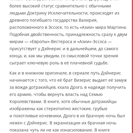
более высокий статус сравнительно с обычными
людьми Доктрину Исключительности, происходят из
древнего погибшего государства Валирия,
расположенного в Эссосе, то есть «Азии» мира Мартина.
Подобная двойственность, принадлежность сразу к двум
мирам — «Европы»-Вестероса и «Азии»-Эссоса —
присутствует у Дэйнерис и в дальнейшем, до самого
конца, и, как мы увидим, со смысловой точки зрения
сыграет ключевую роль в её плачевной судьбе.
Как и в книжном оригинале, в сериале путь Дэйнерис
начинается с того, что её брат Визерис выдает её замуж
за вождя дотракийцев, кхала Дрого, в надежде получить
его армию, чтобы вернуть власть над Семью
Королевствами. В книге, хотя обычные дотракийцы
изображены как стереотипно жестокие, грубые
и похотливые кочевники, Дрого в их брачную ночь был
нежен с Дэйнерис. В экранизации их брачная ночь
показана чуть ли не как изнасилование. В книге