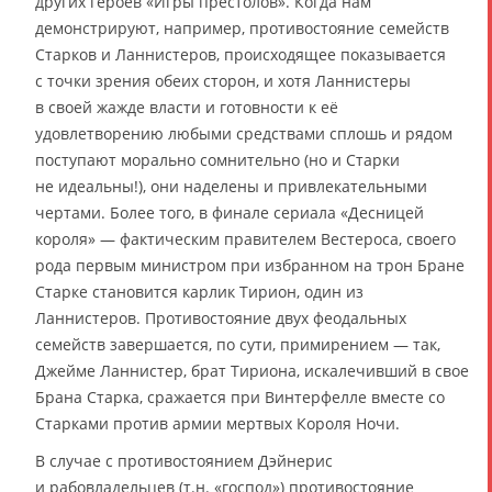
других героев «Игры престолов». Когда нам
демонстрируют, например, противостояние семейств
Старков и Ланнистеров, происходящее показывается
с точки зрения обеих сторон, и хотя Ланнистеры
в своей жажде власти и готовности к её
удовлетворению любыми средствами сплошь и рядом
поступают морально сомнительно (но и Старки
не идеальны!), они наделены и привлекательными
чертами. Более того, в финале сериала «Десницей
короля» — фактическим правителем Вестероса, своего
рода первым министром при избранном на трон Бране
Старке становится карлик Тирион, один из
Ланнистеров. Противостояние двух феодальных
семейств завершается, по сути, примирением — так,
Джейме Ланнистер, брат Тириона, искалечивший в свое
Брана Старка, сражается при Винтерфелле вместе со
Старками против армии мертвых Короля Ночи.
В случае с противостоянием Дэйнерис
и рабовладельцев (т.н. «господ») противостояние