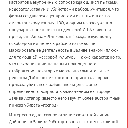
кастратов Безупречных, сопровождающийся пытками,
издевательствами и убийствами рабов). Учитывая, что
фильм создавался сценаристами из США и шёл по
американскому каналу HBO, а одним из заслуженно
популярных политических деятелей США является
президент Авраам Линкольн, в Гражданскую войну
освободивший чёрных рабов, это позволяет
маркировать её деятельность в Заливе знаком «плюс»
для тамошней массовой культуры. Также характерно то,
что в экранизации не нашли полноценного
отображения некоторые морально сомнительные
решения Дэйнерис из книжного оригинала, вроде
приказа убить всех рабовладельцев старше
определённого возраста в захваченном ею городе
Залива Астапор (вместо него звучит более абстрактный
приказ убивать «господ»).
Интересно одно важное отличие сюжетной линии
Дэйнерис в Заливе Работорговцев от сюжетных линий