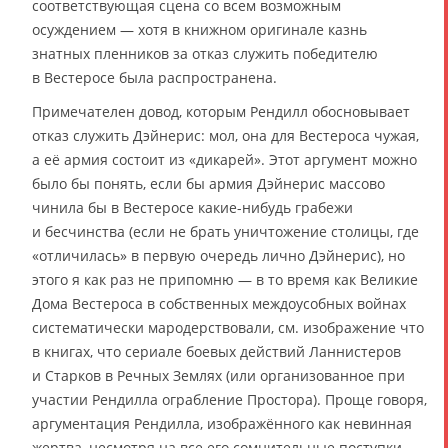
соответствующая сцена со всем возможным
осуждением — хотя в книжном оригинале казнь
знатных пленников за отказ служить победителю
в Вестеросе была распространена.
Примечателен довод, которым Рендилл обосновывает
отказ служить Дэйнерис: мол, она для Вестероса чужая,
а её армия состоит из «дикарей». Этот аргумент можно
было бы понять, если бы армия Дэйнерис массово
чинила бы в Вестеросе какие-нибудь грабежи
и бесчинства (если не брать уничтожение столицы, где
«отличилась» в первую очередь лично Дэйнерис), но
этого я как раз не припомню — в то время как Великие
Дома Вестероса в собственных междоусобных войнах
систематически мародерствовали, см. изображение что
в книгах, что сериале боевых действий Ланнистеров
и Старков в Речных Землях (или организованное при
участии Рендилла ограбление Простора). Проще говоря,
аргументация Рендилла, изображённого как невинная
жертва, несмотря на все его сомнительные поступки