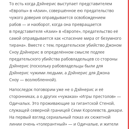
То есть когда Дэйнерис выступает представителем
«Европы» в «Азии», совершённое ею предательство
чужого доверия оправдывается освобождением
рабов — и наоборот, когда она превращается
в представителя «Азии» в «Европе», предательство её
самой оправдывается как «спасение мира от безумного
тирана». Вместе с тем, предательское убийство Джоном
Сноу Дэйнерис в определённом смысле подлее
предательского убийства рабовладельцев со стороны
Дэйнерис (поскольку рабовладельцы были для
Дэйнерис чужими людьми, а Дэйнерис для Джона
Сноу — возлюбленной).
Напоследок поговорим уже не о Дэйнерис и её
сторонниках, а о других «чужаках» «Игры престолов» —
Одичалых. Это проживающие за гигантской Стеной,
служащей северной границей Семи Королевств, дикари.
На первый взгляд сериальный показ их сюжетной
линии очень «толерантный» — и Одичалые, и жители