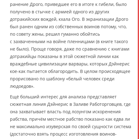
ранение Дрого, приведшее его в итоге к гибели, было
получено в стычке с армией одного из других
дотракийских вождей, кхала Ого. В экранизации Дрого
был ранен одним из собственных воинов потому, что,
по совету жены, решил гуманно обойтись
с захваченными на войне пленницами (в книге такого
не было). Проще говоря, даже по сравнению с книгами
дотракийцы показаны в этой сюжетной линии как
враждебные цивилизации варвары, которых Дэйнерис
кое-как пытается облагородить. В целом происходящее
прорисовано по шаблону «белый человек среди
людоедов».
Ещё больший интерес для анализа представляет
сюжетная линия Дэйнерис в Заливе Работорговцев, где
она захватывает власть под лозунгом искоренения
рабства, причём местное рабство показано как едва ли
не максимально изуверская по своей сущности система
(достаточно взять процесс изготовления воинов-