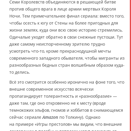
Семи Королевств объединяются в решающей битве
против общего врага в лице армии мертвых Короля
Ночи. Тем примечательнее финал сериала: вместо того,
чтобы осесть к югу от Стены на более пригодных для
жизни землях, куда они всю свою историю стремились,
Одичалые уходят обратно в свои снежные пустоши. Тут
даже самому неиспорченному зрителю трудно
усмотреть что-то, кроме прекраснодушной мечты
современного западного обывателя, чтобы мигранты из
разнообразных бедных стран волшебным образом куда-
то делись.
Всё это смотрится особенно иронично на фоне того, что
внешне современное искусство всячески
пропагандирует толерантность и «разнообразие» —
даже там, где оно откровенно не к месту (вроде
темнокожих эльфов, гномов и хоббитов в снимающемся
сейчас сериале
по Толкину). Однако
Amazon
на примере «Игры престолов» мы видим, что внешние