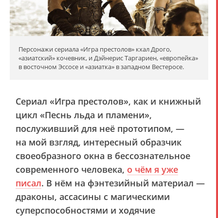
Персонажи сериала «Игра престолов» кхал Дрого,
«азиатский» кочевник, и Дэйнерис Таргариен, «европейка»
в восточном Эссосе и «азиатка» в западном Вестеросе.
Сериал
«Игра престолов»
, как и книжный
цикл
«Песнь льда и пламени»
,
послуживший для неё прототипом, —
на мой взгляд, интересный образчик
своеобразного окна в бессознательное
современного человека,
о чём я уже
писал
. В нём на фэнтезийный материал —
драконы, ассасины с магическими
суперспособностями и ходячие