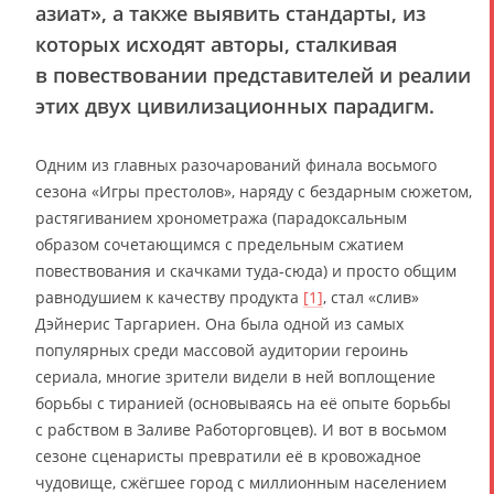
азиат», а также выявить стандарты, из
которых исходят авторы, сталкивая
в повествовании представителей и реалии
этих двух цивилизационных парадигм.
Одним из главных разочарований финала восьмого
сезона «Игры престолов», наряду с бездарным сюжетом,
растягиванием хронометража (парадоксальным
образом сочетающимся с предельным сжатием
повествования и скачками туда-сюда) и просто общим
равнодушием к качеству продукта
[1]
, стал «слив»
Дэйнерис Таргариен. Она была одной из самых
популярных среди массовой аудитории героинь
сериала, многие зрители видели в ней воплощение
борьбы с тиранией (основываясь на её опыте борьбы
с рабством в Заливе Работорговцев). И вот в восьмом
сезоне сценаристы превратили её в кровожадное
чудовище, сжёгшее город с миллионным населением