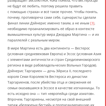
развращает абсолютно», «она поняла, что вестеросцы
не будут её любить, поэтому решила править
с помощью страха» и всё такое прочее. Чтобы понять,
почему, противореча сами себе, сценаристы сделали
финал линии Дэйнерис именно таким, а не иным
[3]
,
необходимо проанализировать её образ в контексте
вымышленных культур мира Джорджа Мартина — и их
параллелей с реальным миром.
В мире Мартина есть два континента — Вестерос
(условная средневековая Европа) и Эссос (условная Азия
с элементами античности и стран Средиземноморского
региона в виде рабовладельческих Вольных Городов).
Дэйнерис Таргариен — дочь Эйриса II, последнего
короля Семи Королевств Вестероса из династии
Таргариенов, после убийства отца и свержения её
семьи оказавшаяся в Эссосе в качестве изгнанницы. То
есть исходно она — тип «европейца среди азиатов».
Впрочем, Таргариены, несмотря на свой внешний
типаж «белокурых бестий» и пропагандирующую их