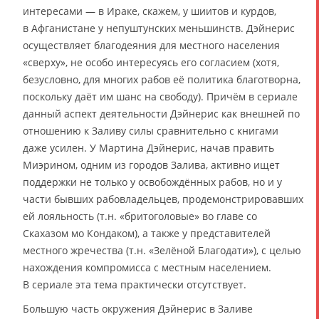
интересами — в Ираке, скажем, у шиитов и курдов,
в Афганистане у непуштунских меньшинств. Дэйнерис
осуществляет благодеяния для местного населения
«сверху», не особо интересуясь его согласием (хотя,
безусловно, для многих рабов её политика благотворна,
поскольку даёт им шанс на свободу). Причём в сериале
данный аспект деятельности Дэйнерис как внешней по
отношению к Заливу силы сравнительно с книгами
даже усилен. У Мартина Дэйнерис, начав править
Миэрином, одним из городов Залива, активно ищет
поддержки не только у освобождённых рабов, но и у
части бывших рабовладельцев, продемонстрировавших
ей лояльность (т.н. «бритоголовые» во главе со
Скахазом мо Кондаком), а также у представителей
местного жречества (т.н. «Зелёной Благодати»), с целью
нахождения компромисса с местным населением.
В сериале эта тема практически отсутствует.
Большую часть окружения Дэйнерис в Заливе