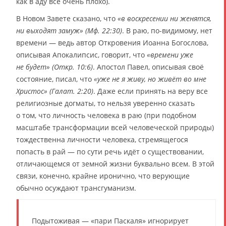
как в аду всё очень плохо).
В Новом Завете сказано, что
«в воскресении ни женятся,
ни выходят замуж» (Мф. 22:30)
. В раю, по-видимому, нет
времени — ведь автор Откровения Иоанна Богослова,
описывая Апокалипсис, говорит, что
«времени уже
не будет» (Откр. 10:6)
. Апостол Павел, описывая своё
состояние, писал, что
«уже не я живу, но живёт во мне
Христос» (Галат. 2:20)
. Даже если принять на веру все
религиозные догматы, то нельзя уверенно сказать
о том, что личность человека в раю (при подобном
масштабе трансформации всей человеческой природы)
тождественна личности человека, стремящегося
попасть в рай — по сути речь идёт о существовании,
отличающемся от земной жизни буквально всем. В этой
связи, конечно, крайне иронично, что верующие
обычно осуждают трансгуманизм.
Подытоживая — «пари Паскаля» игнорирует