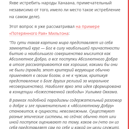
Яхве истребить народы Ханаана, примечательный
независимо от того, имело ли место такое истребление
на самом деле).
Этот вопрос я уже рассматривал
на примере
«Потерянного Рая» Мильтона
:
“По сути такая картина мира представляет из себя
замкнутый круг — Бог в силу наибольшей причастности
бытию и наибольшего совершенства мыслится как
Абсолютное Добро, а все поступки Абсолютного Добра
в итоге рассматриваются как хорошие, какими бы они
не были (правда, этот критерий верующие обычно
применяют к своим богам, а не к чужим, критикуя
представление о Боге других религий за моральное
несовершенство). Наиболее ярко эта идея сформирована
в концепции «божественной свободы» Уильяма Оккама.
В рамках подобной парадигмы содержательный разговор
о добре и зле применительно к «Абсолютному Добру»
становится, в сущности, невозможным. Существуют
разные этические системы, но сейчас обычно тот или
иной поступок оценивают по тому, каков он (что он из
себя представляет сам по себе и какой он цели служит),