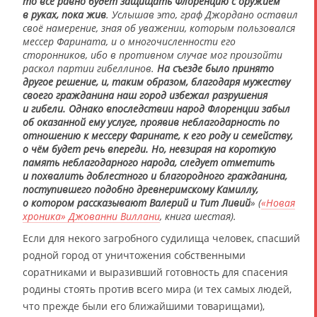
то всё равно будет защищать Флоренцию с оружием
в руках, пока жив
. Услышав это, граф Джордано оставил
своё намерение, зная об уважении, которым пользовался
мессер Фарината, и о многочисленности его
сторонников, ибо в противном случае мог произойти
раскол партии гибеллинов.
На съезде было принято
другое решение, и, таким образом, благодаря мужеству
своего гражданина наш город избежал разрушения
и гибели. Однако впоследствии народ Флоренции забыл
об оказанной ему услуге, проявив неблагодарность по
отношению к мессеру Фаринате, к его роду и семейству,
о чём будет речь впереди. Но, невзирая на короткую
память неблагодарного народа, следует отметить
и похвалить доблестного и благородного гражданина,
поступившего подобно древнеримскому Камиллу,
о котором рассказывают Валерий и Тит Ливий
» (
«Новая
хроника» Джованни Виллани
, книга шестая).
Если для некого загробного судилища человек, спасший
родной город от уничтожения собственными
соратниками и выразивший готовность для спасения
родины стоять против всего мира (и тех самых людей,
что прежде были его ближайшими товарищами),