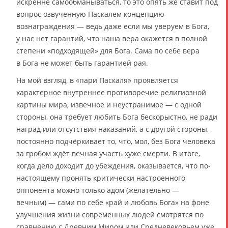
искренне самообманываться, то это опять же ставит под
вопрос озвученную Паскалем концепцию
вознаграждения — ведь даже если мы уверуем в Бога,
у нас нет гарантий, что наша вера окажется в полной
степени «подходящей» для Бога. Сама по себе вера
в Бога не может быть гарантией рая.
На мой взгляд, в «пари Паскаля» проявляется
характерное внутреннее противоречие религиозной
картины мира, извечное и неустранимое — с одной
стороны, она требует любить Бога бескорыстно, не ради
наград или отсутствия наказаний, а с другой стороны,
постоянно подчёркивает то, что, мол, без Бога человека
за гробом ждёт вечная участь хуже смерти. В итоге,
когда дело доходит до убеждения, оказывается, что по-
настоящему пронять критически настроенного
оппонента можно только адом (желательно —
вечным) — сами по себе «рай и любовь Бога» на фоне
улучшения жизни современных людей смотрятся по
сравнению с Древним Миром или Средневековьем уже