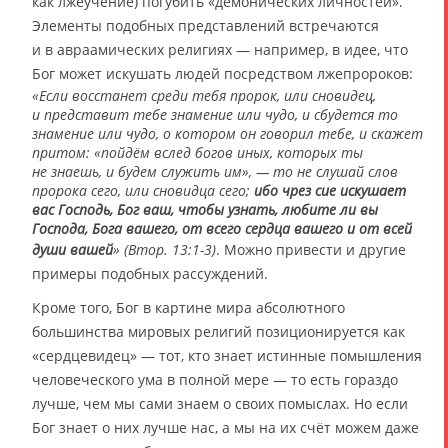
как лжеучение) погубить «демонических личностей».
Элементы подобных представлений встречаются
и в авраамических религиях — например, в идее, что
Бог может искушать людей посредством лжепророков:
«Если восстанет среди тебя пророк, или сновидец,
и представит тебе знамение или чудо, и сбудется то
знамение или чудо, о котором он говорил тебе, и скажет
притом: «пойдём вслед богов иных, которых ты
не знаешь, и будем служить им», — то не слушай слов
пророка сего, или сновидца сего;
ибо чрез сие искушает
вас Господь, Бог ваш, чтобы узнать, любите ли вы
Господа, Бога вашего, от всего сердца вашего и от всей
души вашей
» (Втор. 13:1-3)
. Можно привести и другие
примеры подобных рассуждений.
Кроме того, Бог в картине мира абсолютного
большинства мировых религий позиционируется как
«сердцевидец» — тот, кто знает истинные помышления
человеческого ума в полной мере — то есть гораздо
лучше, чем мы сами знаем о своих помыслах. Но если
Бог знает о них лучше нас, а мы на их счёт можем даже