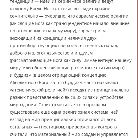
тенденции — идеи из серии «все религии ведут
к одному Богу». Но этот тезис выглядит крайне
сомнительно — очевидно, что авраамические религии
(мыслящие Бога как трансцендентное начало, внешнее
по отношению к нашему миру), зороастризм
(исходящий из концепции наличия двух
противоборствующих сверхъестественных начал,
доброго и злого), язычество и индуизм
(рассматривающие Бога как силу, имманентную нашему
миру, или обожествляющие различные стихии мира)
и буддизм (в целом отрицающий концепцию
Абсолютного Бога, за что буддизм часто называют
«атеистической религией») исходят из принципиально
разных представлений о высших силах и устройстве
мироздания. Стоит отметить, что в прошлом
существовала ещё одна религиозная система, чей
взгляд на мир принципиально отличался от всех
остальных — гностицизм, приверженцы которого
считали, что материальный мир создан и управляется