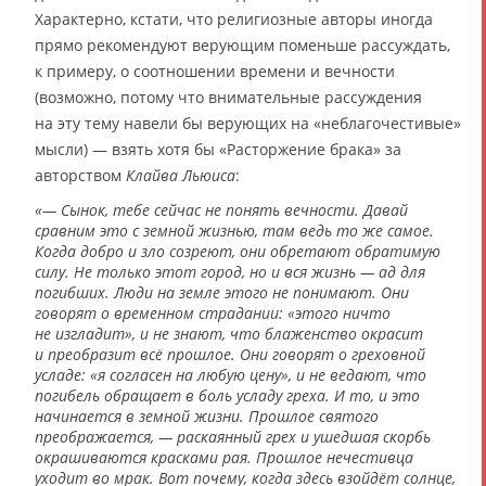
Характерно, кстати, что религиозные авторы иногда
прямо рекомендуют верующим поменьше рассуждать,
к примеру, о соотношении времени и вечности
(возможно, потому что внимательные рассуждения
на эту тему навели бы верующих на «неблагочестивые»
мысли) — взять хотя бы «Расторжение брака» за
авторством
Клайва Льюиса
:
«— Сынок, тебе сейчас не понять вечности. Давай
сравним это с земной жизнью, там ведь то же самое.
Когда добро и зло созреют, они обретают обратимую
силу. Не только этот город, но и вся жизнь — ад для
погибших. Люди на земле этого не понимают. Они
говорят о временном страдании: «этого ничто
не изгладит», и не знают, что блаженство окрасит
и преобразит всё прошлое. Они говорят о греховной
усладе: «я согласен на любую цену», и не ведают, что
погибель обращает в боль усладу греха. И то, и это
начинается в земной жизни. Прошлое святого
преображается, — раскаянный грех и ушедшая скорбь
окрашиваются красками рая. Прошлое нечестивца
уходит во мрак. Вот почему, когда здесь взойдёт солнце,