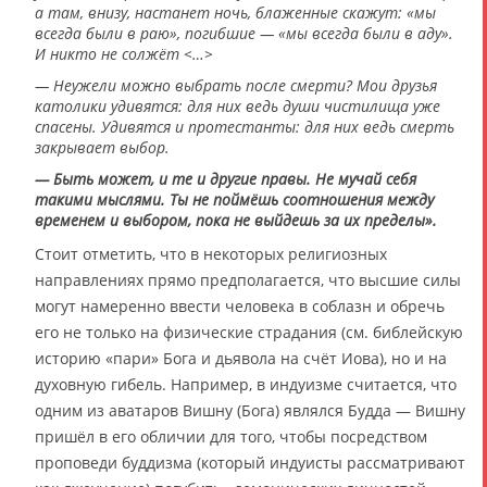
а там, внизу, настанет ночь, блаженные скажут: «мы
всегда были в раю», погибшие — «мы всегда были в аду».
И никто не солжёт <…>
— Неужели можно выбрать после смерти? Мои друзья
католики удивятся: для них ведь души чистилища уже
спасены. Удивятся и протестанты: для них ведь смерть
закрывает выбор.
— Быть может, и те и другие правы. Не мучай себя
такими мыслями. Ты не поймёшь соотношения между
временем и выбором, пока не выйдешь за их пределы».
Стоит отметить, что в некоторых религиозных
направлениях прямо предполагается, что высшие силы
могут намеренно ввести человека в соблазн и обречь
его не только на физические страдания (см. библейскую
историю «пари» Бога и дьявола на счёт Иова), но и на
духовную гибель. Например, в индуизме считается, что
одним из аватаров Вишну (Бога) являлся Будда — Вишну
пришёл в его обличии для того, чтобы посредством
проповеди буддизма (который индуисты рассматривают