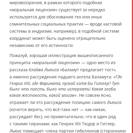
мировоззрения, в рамках которого подобная
«моральная лицензия» существует (и нередко
используется для обоснования тех или иных
сомнительных социальных практик — вроде кастовой
системы в индуизме, например), в подобной системе
координат может быть оценено отрицательно
независимо от его истинности.
Пожалуй, хорошая иллюстрация вышеописанного
принципа «моральной лицензии» — одно место из
рассказа
Клайва Льюиса
«Баламут предлагает тост»,
а именно рассуждения падшего ангела Баламута:
«Где
Генрих VIII, где Фарината, пускай хотя бы Гитлер? Тут
было что поесть, было что истерзать! Какая злоба,
какая жестокость, какой эгоизм»
. Не совсем ясно,
отражает ли это рассуждение позицию самого
Льюиса
(хочется верить, что всё-таки нет — как-никак,
рассуждает бес), но примечательно, что в один ряд
с такими тиранами, как Генрих VIII Тюдор и Гитлер,
Льюис
помещает члена партии гибеллинов (сторонники