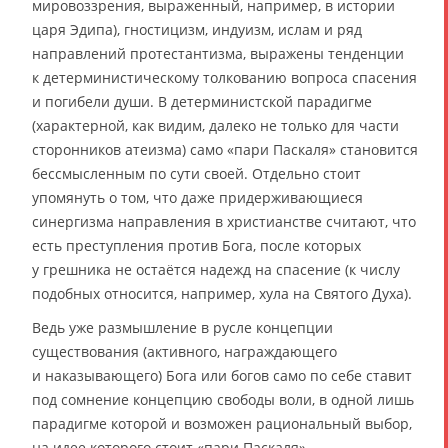
мировоззрения, выраженный, например, в истории
царя Эдипа), гностицизм, индуизм, ислам и ряд
направлений протестантизма, выражены тенденции
к детерминистическому толкованию вопроса спасения
и погибели души. В детерминистской парадигме
(характерной, как видим, далеко не только для части
сторонников атеизма) само «пари Паскаля» становится
бессмысленным по сути своей. Отдельно стоит
упомянуть о том, что даже придерживающиеся
синергизма направления в христианстве считают, что
есть преступления против Бога, после которых
у грешника не остаётся надежд на спасение (к числу
подобных относится, например, хула на Святого Духа).
Ведь уже размышление в русле концепции
существования (активного, награждающего
и наказывающего) Бога или богов само по себе ставит
под сомнение концепцию свободы воли, в одной лишь
парадигме которой и возможен рациональный выбор,
на идее которого стоит «пари Паскаля».