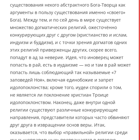
существования некого абстрактного Бога-Творца как
аргументы в пользу существования именно «своего»
Бога). Между тем, и по сей день в мире существует
множество догматических религий, ожесточённо
конкурирующих друг с другом (христианство и ислам,
индуизм и буддизм), и с точки зрения догматов одних
этих религий приверженцы других, скорее всего,
попадут в ад за неверие. Идея, что иноверец может
попасть в рай, есть в иудаизме — но и там в рай может
попасть лишь соблюдающий так называемые «7
заповедей Ноя», включая единобожие и запрет
идолопоклонства; кроме того, иудеи спорили о том,
не является ли поклонение христиан Троице
идолопоклонством. Наконец, даже внутри одной
религии существуют различные конкурирующие
направления, представители которых часто обвиняют
друг друга в извращении основ веры. Итак,
оказывается, что выбор «правильной» религии среди
иных «неправильных» превращается в лотерею