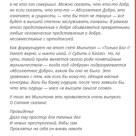
а не кто его совершил. Можно сказать, что кто-то добр,
но если сказать, что кто-то — Абсолютное Добро, это
означает, в сущности, — что бы тот не творил — всё
будет в высшей степени заслуживать похвалы. В рамках
этого представления о добре объявляются превратными
любые человеческие представления о добре,
несовместимые с ортодоксией.
Как формулирует на этот счёт Мильтон — «Только Бог //
Умеет верно, и никто иной, // Судить о благе». Но, по
сути, такой приём является своего рода понятийным
жульничеством — когда под «добром» подразумевается
«Абсолютное Добро», каким бы оно не было. Это
сравнимо с тем, как если бы кому-то, обещая мясные
консервы, дали бы банку огурцов, после чего заявили бы,
что эти огурцы — мясо «в высшем смысле слова».
У того же Мильтона это проявляется очень выпукло.
О Сатане сказано:
Провиденье
Дало ему простор для тёмных дел
И новых преступлений, дабы сам
Проклятье на себя он вновь навлёк