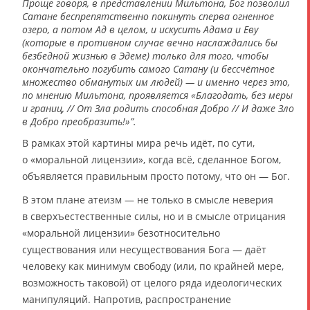
Проще говоря, в представлении Мильтона, Бог позволил
Сатане беспрепятственно покинуть сперва огненное
озеро, а потом Ад в целом, и искусить Адама и Еву
(которые в противном случае вечно наслаждались бы
безбедной жизнью в Эдеме) только для того, чтобы
окончательно погубить самого Сатану (и бессчётное
множество обманутых им людей) — и именно через это,
по мнению Мильтона, проявляется «Благодать, без меры
и границ, // От Зла родить способная Добро // И даже Зло
в Добро преобразить!»”.
В рамках этой картины мира речь идёт, по сути,
о «моральной лицензии», когда всё, сделанное Богом,
объявляется правильным просто потому, что он — Бог.
В этом плане атеизм — не только в смысле неверия
в сверхъестественные силы, но и в смысле отрицания
«моральной лицензии» безотносительно
существования или несуществования Бога — даёт
человеку как минимум свободу (или, по крайней мере,
возможность таковой) от целого ряда идеологических
манипуляций. Напротив, распространение