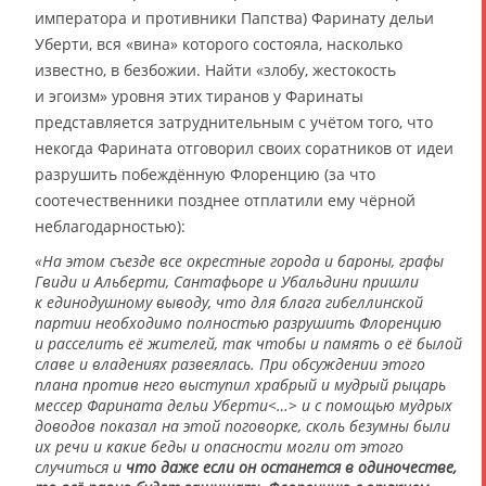
императора и противники Папства) Фаринату дельи
Уберти, вся «вина» которого состояла, насколько
известно, в безбожии. Найти «злобу, жестокость
и эгоизм» уровня этих тиранов у Фаринаты
представляется затруднительным с учётом того, что
некогда Фарината отговорил своих соратников от идеи
разрушить побеждённую Флоренцию (за что
соотечественники позднее отплатили ему чёрной
неблагодарностью):
«На этом съезде все окрестные города и бароны, графы
Гвиди и Альберти, Сантафьоре и Убальдини пришли
к единодушному выводу, что для блага гибеллинской
партии необходимо полностью разрушить Флоренцию
и расселить её жителей, так чтобы и память о её былой
славе и владениях развеялась. При обсуждении этого
плана против него выступил храбрый и мудрый рыцарь
мессер Фарината дельи Уберти<…> и с помощью мудрых
доводов показал на этой поговорке, сколь безумны были
их речи и какие беды и опасности могли от этого
случиться и
что даже если он останется в одиночестве,