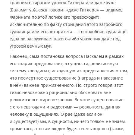
сравним с тираном уровня Гитлера или даже хуже
(Баламут у
Льюиса
говорит «даже Гитлера» — видимо,
Фарината по этой логике его превосходит)
исключительно по факту отрицания этого загробного
судилища или его авторитета — то подобное судилище
едва ли заслуживает какого-либо уважения даже под
угрозой вечных мук.
Наконец, сама постановка вопроса Паскалем в рамках
его «пари» предполагает, в сущности, религиозную
систему координат, исходящую из представления о том,
что посмертное существование (награда и наказание
в нём) важнее прижизненного. Но, строго говоря, этот
тезис невозможно рационально обосновать вне
религиозного мировоззрения. Земное существование
с его невзгодами и радостями — реальность, данная
человеку в ощущениях. О рае (даже если он
и существует) мы, в сущности, ничего толком не знаем,
кроме того, что там людям будет очень хорошо (также,