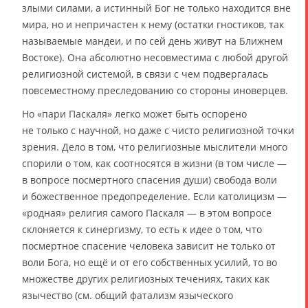
злыми силами, а истинный Бог не только находится вне
мира, но и непричастен к нему (остатки гностиков, так
называемые мандеи, и по сей день живут на Ближнем
Востоке). Она абсолютно несовместима с любой другой
религиозной системой, в связи с чем подвергалась
повсеместному преследованию со стороны иноверцев.
Но «пари Паскаля» легко может быть оспорено
не только с научной, но даже с чисто религиозной точки
зрения. Дело в том, что религиозные мыслители много
спорили о том, как соотносятся в жизни (в том числе —
в вопросе посмертного спасения души) свобода воли
и божественное предопределение. Если католицизм —
«родная» религия самого Паскаля — в этом вопросе
склоняется к синергизму, то есть к идее о том, что
посмертное спасение человека зависит не только от
воли Бога, но ещё и от его собственных усилий, то во
множестве других религиозных течениях, таких как
язычество (см. общий фатализм языческого