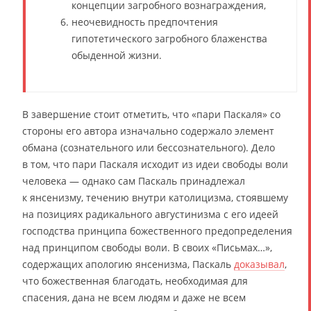
концепции загробного вознаграждения,
неочевидность предпочтения
гипотетического загробного блаженства
обыденной жизни.
В завершение стоит отметить, что «пари Паскаля» со
стороны его автора изначально содержало элемент
обмана (сознательного или бессознательного). Дело
в том, что пари Паскаля исходит из идеи свободы воли
человека — однако сам Паскаль принадлежал
к янсенизму, течению внутри католицизма, стоявшему
на позициях радикального августинизма с его идеей
господства принципа божественного предопределения
над принципом свободы воли. В своих «Письмах…»,
содержащих апологию янсенизма, Паскаль
доказывал
,
что божественная благодать, необходимая для
спасения, дана не всем людям и даже не всем