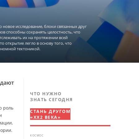
о новое исследование, блоки связанных друг
нов способны сохранять целостность, что
тслеживать их на протяжении всей
то открытие легло в основу того, что
еномной тектоникой.
 дают
ЧТО НУЖНО
ЗНАТЬ СЕГОДНЯ
ю роль
СТАНЬ ДРУГОМ
и
«XX2 ВЕКА»
мации,
тории.
КОСМОС