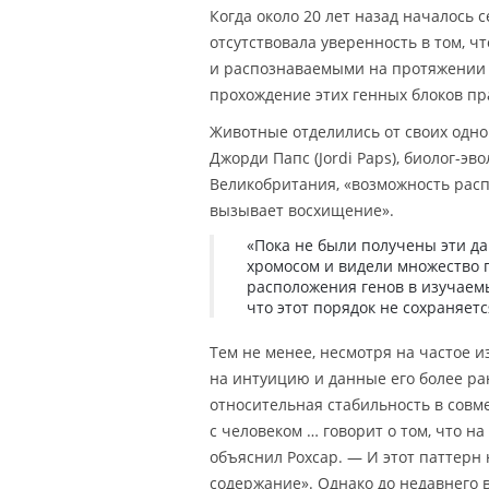
Когда около 20 лет назад началось
отсутствовала уверенность в том, ч
и распознаваемыми на протяжении э
прохождение этих генных блоков пр
Животные отделились от своих одно
Джорди Папс (Jordi Paps), биолог-эво
Великобритания, «возможность расп
вызывает восхищение».
«Пока не были получены эти д
хромосом и видели множество 
расположения генов в изучаем
что этот порядок не сохраняетс
Тем не менее, несмотря на частое 
на интуицию и данные его более ра
относительная стабильность в совм
с человеком … говорит о том, что на
объяснил Рохсар. — И этот паттерн
содержание». Однако до недавнего