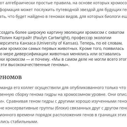
т алгебраически простые правила, на основе которых хромос
формация может послужить путеводной звездой для будущих г
ь, что будет найдено в геномах видов, для которых биологи е
.
 создать более широкую картину эволюции хромосом с охватом
Полин Картрайт (Paulyn Cartwright), профессор экологии
ситета Канзаса (University of Kansas). Теперь, по её словам,
имом хромосом самых первых животных. Кроме того, появилась
 по мере диверсификации животных менялись или оставались
и хромосом — и почему. «Мы в самом деле не могли всего этог
 эти высококачественные геномы».
геномов
манда его коллег осуществили для опубликованного только что
венную сборку генома гидры на хромосомном уровне. Они опис
ии». Сравнивая геном гидры с другими хорошо изученными ген
е консервативные группы (блоки) связанных друг с другом ген
онного времени порядок расположения генов в границах этих
ались стабильными.