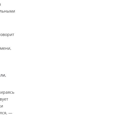
в
бильными
говорит
емени,
ли,
пираясь
вует
ки
лся, —