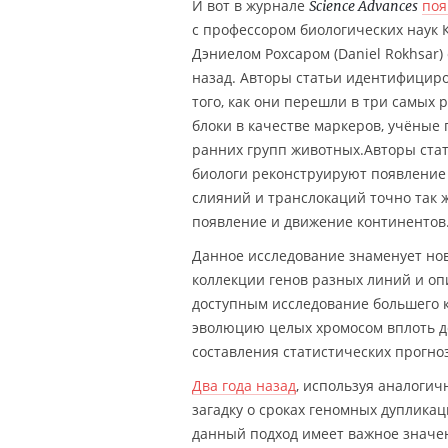
И вот в журнале
поя
Science Advances
с профессором биологических наук Ка
Дэниелом Рохсаром (Daniel Rokhsar
назад. Авторы статьи идентифициро
того, как они перешли в три самых
блоки в качестве маркеров, учёны
ранних групп животных.Авторы ста
биологи реконструируют появление
слияний и транслокаций точно так ж
появление и движение континентов
Данное исследование знаменует нов
коллекции генов разных линий и опи
доступным исследование большего к
эволюцию целых хромосом вплоть до
составления статистических прогноз
Два года назад
, используя аналоги
загадку о сроках геномных дуплик
данный подход имеет важное значен