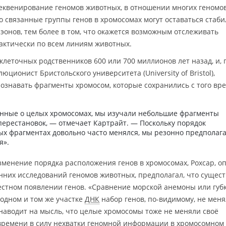
 секвенирование геномов животных, в отношении многих геномо
то связанные группы генов в хромосомах могут оставаться ста
онов, тем более в том, что окажется возможным отслеживать
актически по всем линиям животных.
клеточных родственников 600 или 700 миллионов лет назад, и, 
люционист Бристольского университета (University of Bristol),
ознавать фрагменты хромосом, которые сохранились с того вр
анные о целых хромосомах, мы изучали небольшие фрагменты
перестановок, — отмечает Картрайт. — Поскольку порядок
ых фрагментах довольно часто менялся, мы резонно предполага
я».
изменение порядка расположения генов в хромосомах, Рохсар, о
нних исследований геномов животных, предполагал, что сущест
естном появлении генов. «Сравнение морской анемоны или губ
 одном и том же участке
ДНК
набор генов, по-видимому, не меня
 наводит на мысль, что целые хромосомы тоже не меняли своё
 времени в силу нехватки геномной информации в хромосомном