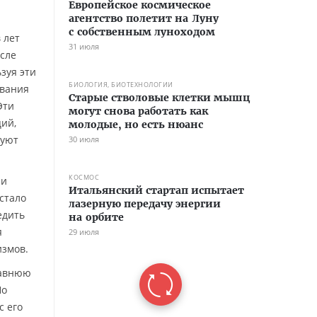
Европейское космическое
агентство полетит на Луну
и
с собственным луноходом
 лет
31 июля
сле
зуя эти
БИОЛОГИЯ, БИОТЕХНОЛОГИИ
ования
Старые стволовые клетки мышц
Эти
могут снова работать как
ий,
молодые, но есть нюанс
руют
30 июля
КОСМОС
ли
Итальянский стартап испытает
стало
лазерную передачу энергии
едить
на орбите
я
29 июля
измов.
давнюю
Но
с его