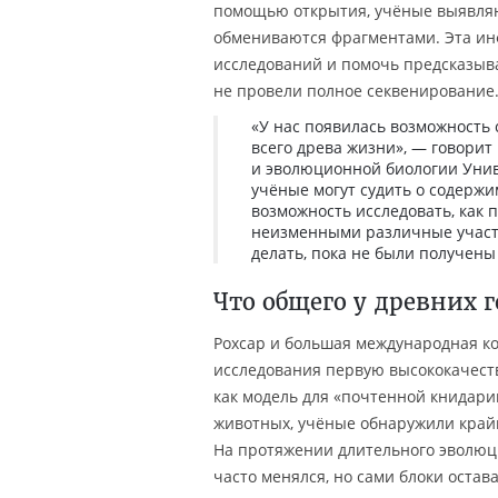
помощью открытия, учёные выявляю
обмениваются фрагментами. Эта ин
исследований и помочь предсказыват
не провели полное секвенирование
«У нас появилась возможность
всего древа жизни», — говорит 
и эволюционной биологии Универ
учёные могут судить о содерж
возможность исследовать, как
неизменными различные участк
делать, пока не были получены
Что общего у древних 
Рохсар и большая международная ко
исследования первую высококачест
как модель для «почтенной книдар
животных, учёные обнаружили крайн
На протяжении длительного эволюци
часто менялся, но сами блоки остав