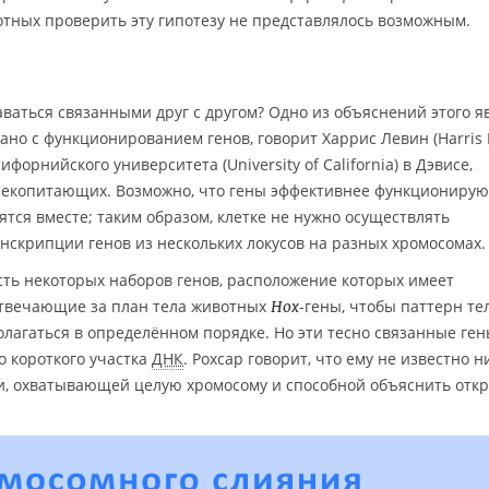
тных проверить эту гипотезу не представлялось возможным.
аваться связанными друг с другом? Одно из объяснений этого я
ано с функционированием генов, говорит Харрис Левин (Harris L
орнийского университета (University of California) в Дэвисе,
екопитающих. Возможно, что гены эффективнее функционирую
дятся вместе; таким образом, клетке не нужно осуществлять
скрипции генов из нескольких локусов на разных хромосомах.
ость некоторых наборов генов, расположение которых имеет
отвечающие за план тела животных
-гены, чтобы паттерн те
Hox
лагаться в определённом порядке. Но эти тесно связанные ге
о короткого участка
ДНК
. Рохсар говорит, что ему не известно н
и, охватывающей целую хромосому и способной объяснить откр