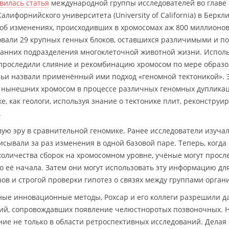
вилась статья
международной группы исследователей во главе
лифорнийского университета (University of California) в Беркл
) об изменениях, происходивших в хромосомах аж 800 миллионов
вали 29 крупных генных блоков, оставшихся различимыми и по
 ранних подразделения многоклеточной животной жизни. Исполь
е проследили слияние и рекомбинацию хромосом по мере образ
тьи назвали применённый ими подход «геномной тектоникой». 
 нынешних хромосом в процессе различных геномных дупликац
е, как геологи, используя знание о тектонике плит, реконструи
.
ую эру в сравнительной геномике. Ранее исследователи изуча
сывали за раз изменения в одной базовой паре. Теперь, когда 
оличества сборок на хромосомном уровне, учёные могут просл
 её начала. Затем они могут использовать эту информацию дл
ов и строгой проверки гипотез о связях между группами орган
чные инновационные методы, Рохсар и его коллеги разрешили 
аций, сопровождавших появление челюстноротых позвоночных. 
ие не только в области ретроспективных исследований. Делая 