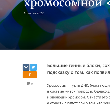
хромосомной 
16 июня 2022
Большие генные блоки, со
подсказку о том, как появ
0
Хромосомы — узлы
ДНК
, блистающи
в системе живой природы. Однако д
и эволюции хромосом. Отчасти это 
а отчасти с гипотезой о том, что э