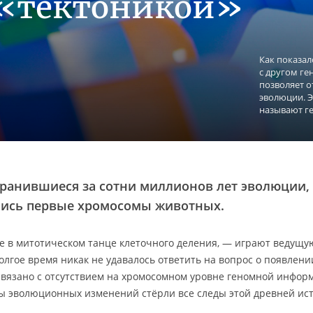
«тектоникой»
Как показал
с другом ге
позволяет о
эволюции. Э
называют г
хранившиеся за сотни миллионов лет эволюции,
ились первые хромосомы животных.
е в митотическом танце клеточного деления, — играют ведущу
олгое время никак не удавалось ответить на вопрос о появлени
связано с отсутствием на хромосомном уровне геномной инфор
оны эволюционных изменений стёрли все следы этой древней ис