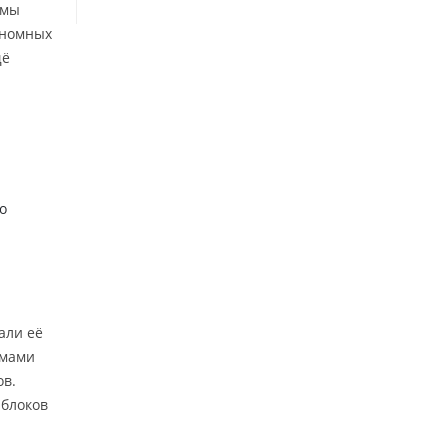
омы
еномных
щё
о
али её
омами
ов.
 блоков