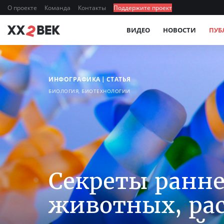
О проекте
Команда
Контакты
Поддержите проект
ВИДЕО
НОВОСТИ
ПУБ
ИНФОГРАФИКА
СТАТЬЯ
БИОЛОГИЯ, БИОТЕХНОЛОГИИ
Секреты ранн
животных, ра