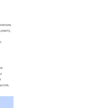
вления,
ewin),
т
ла
ны
и
ытия,