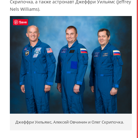
Скрипочка, а также астронавт Джеффри Уильямс (Jeffrey
Nels Williams).
Save
Джеффри Уильямс, Алексей Овчинин и Олег Скрипочка.