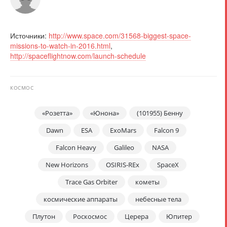
Источники:
http://www.space.com/31568-biggest-space-
missions-to-watch-in-2016.html
,
http://spaceflightnow.com/launch-schedule
КОСМОС
«Розетта»
«Юнона»
(101955) Бенну
Dawn
ESA
ExoMars
Falcon 9
Falcon Heavy
Galileo
NASA
New Horizons
OSIRIS-REx
SpaceX
Trace Gas Orbiter
кометы
космические аппараты
небесные тела
Плутон
Роскосмос
Церера
Юпитер