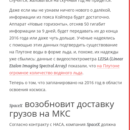
случится, жаловаться на скучный год не придётся.
Даже если мы не узнаем ничего нового о далёкой,
информации из пояса Койпера будет достаточно.
Аппарат «Новые горизонты», отсняв 50 гигабит
информации за 9 дней, будет передавать их до конца
2016 года или даже чуть дольше. Учёные надеялись
с помощью этих данных подтвердить существование
на Плутоне воды в форме льда, и, похоже, их надежды
уже сбылись: данные с видеоспектрометра
LEISA (Linear
показали, что
на Плутоне
Etalon Imaging Spectral Array)
огромное количество водяного льда
.
Теперь о том, что запланировано на 2016 год в области
освоения космоса.
возобновит доставку
SpaceX
грузов на МКС
Согласно контракту с НАСА, компания
должна
SpaceX