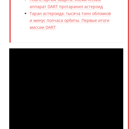
аппарат DART протаранил астероид
Таран астероида: тысяча тонн обломков
и минус полчаса орбиты. Первые итоги
миссии DART