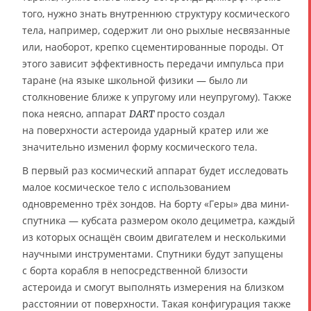
того, нужно знать внутреннюю структуру космического
тела, например, содержит ли оно рыхлые несвязанные
или, наоборот, крепко сцементированные породы. От
этого зависит эффективность передачи импульса при
таране (на языке школьной физики — было ли
столкновение ближе к упругому или неупругому). Также
пока неясно, аппарат
просто создал
DART
на поверхности астероида ударный кратер или же
значительно изменил форму космического тела.
В первый раз космический аппарат будет исследовать
малое космическое тело с использованием
одновременно трёх зондов. На борту «Геры» два мини-
спутника — кубсата размером около дециметра, каждый
из которых оснащён своим двигателем и несколькими
научными инструментами. Спутники будут запущены
с борта корабля в непосредственной близости
астероида и смогут выполнять измерения на близком
расстоянии от поверхности. Такая конфигурация также