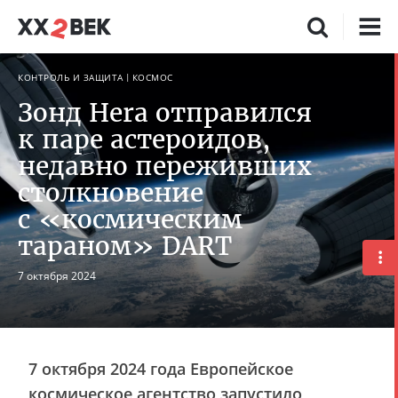
КОНТРОЛЬ И ЗАЩИТА
КОСМОС
Зонд Hera отправился
к паре астероидов,
недавно переживших
столкновение
с «космическим
тараном» DART
7 октября 2024
7 октября 2024 года Европейское
космическое агентство запустило