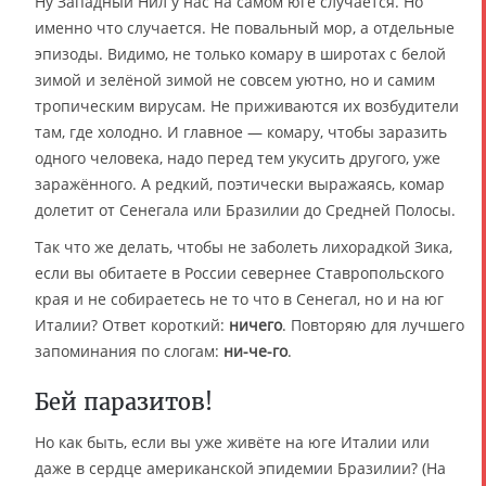
Ну Западный Нил у нас на самом юге случается. Но
именно что случается. Не повальный мор, а отдельные
эпизоды. Видимо, не только комару в широтах с белой
зимой и зелёной зимой не совсем уютно, но и самим
тропическим вирусам. Не приживаются их возбудители
там, где холодно. И главное — комару, чтобы заразить
одного человека, надо перед тем укусить другого, уже
заражённого. А редкий, поэтически выражаясь, комар
долетит от Сенегала или Бразилии до Средней Полосы.
Так что же делать, чтобы не заболеть лихорадкой Зика,
если вы обитаете в России севернее Ставропольского
края и не собираетесь не то что в Сенегал, но и на юг
Италии? Ответ короткий:
ничего
. Повторяю для лучшего
запоминания по слогам:
ни-че-го
.
Бей паразитов!
Но как быть, если вы уже живёте на юге Италии или
даже в сердце американской эпидемии Бразилии? (На