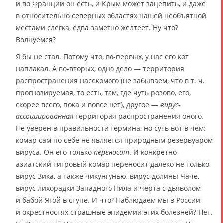
и во Франции он есть, и Крым может зацепить, и даже
в относительно северных областях нашей необъятной
местами слегка, едва заметно желтеет. Ну что?
Волнуемся?
Я бы не стал. Потому что, во-первых, у нас его кот
наплакал. А во-вторых, одно дело — территория
распространения насекомого (не забываем, что в т. ч.
прогнозируемая, то есть, там, где чуть розово, его,
скорее всего, пока и вовсе нет), другое —
вирус-
ассоциированная
территория распространения оного.
Не уверен в правильности термина, но суть вот в чём:
комар сам по себе не является природным резервуаром
вируса. Он его только
переносит
. И конкретно
азиатский тигровый комар переносит далеко не только
вирус Зика, а также чикунгунью, вирус долины Чаче,
вирус лихорадки Западного Нила и чёрта с дьяволом
и бабой Ягой в ступе. И что? Наблюдаем мы в России
и окрестностях страшные эпидемии этих болезней? Нет.