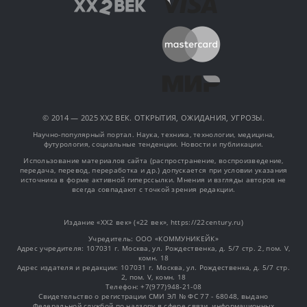
© 2014 — 2025 XX2 ВЕК. ОТКРЫТИЯ, ОЖИДАНИЯ, УГРОЗЫ.
Научно-популярный портал. Наука, техника, технологии, медицина,
футурология, социальные тенденции. Новости и публикации.
Использование материалов сайта (распространение, воспроизведение,
передача, перевод, переработка и др.) допускается при условии указания
источника в форме активной гиперссылки. Мнения и взгляды авторов не
всегда совпадают с точкой зрения редакции.
Издание «XX2 век» («22 век», https://22century.ru)
Учредитель: OOO «КОММУНИКЕЙК»
Адрес учредителя: 107031 г. Москва, ул. Рождественка, д. 5/7 стр. 2, пом. V,
комн. 18
Адрес издателя и редакции: 107031 г. Москва, ул. Рождественка, д. 5/7 стр.
2, пом. V, комн. 18
Телефон: +7(977)948-21-08
Свидетельство о регистрации СМИ ЭЛ № ФС 77 - 68048, выдано
Федеральной службой по надзору в сфере связи, информационных