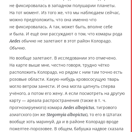
не фиксировалась в западном полушарии планеты.
На тот момент. Из того же, что мы наблюдаем сейчас,
можно предположить, что она именно что
не фиксировалась. А так, может быть, вполне себе
и была. И ещё они рассуждают о том, что комары рода
обычно
не залетают в этот район Колорадо.
Aedes
Обычно
.
Но вообще залетают. В исследовании это отмечено.
На карте выше мне, честно говоря, трудно чётко
расположить Колорадо, но рядом с ним там точно есть
розовые области. Какую-нибудь кровососущую тварь
могло ветром занести. И она могла цапнуть сперва
учёного, а потом его жену. А если посмотреть на другую
карту — ареала распространения (также в т. ч.
прогнозируемого) комара
, тигрового
Aedes albopictus
азиатского (он же
), то его в Штатах
Stegomyia albopictus
вообще хоть маринуй, да и в районе Колорадо вроде
пожелтее-порозовее. В общем, бабушка надвое сказала