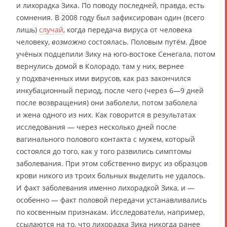
и лихорадка Зика. По поводу последней, правда, есть
сомнения. В 2008 году был зафиксирован один (всего
лишь)
случай
, когда передача вируса от человека
человеку,
возможно
состоялась. Половым путём. Двое
учёных подцепили Зику на юго-востоке Сенегала, потом
вернулись домой в Колорадо, там у них, вернее
у подхваченных ими вирусов, как раз закончился
инкубационный период, после чего (через 6—9 дней
после возвращения) они заболели, потом заболела
и жена одного из них. Как говорится в результатах
исследования — через несколько дней после
вагинального полового контакта с мужем, который
состоялся до того, как у того развились симптомы
заболевания. При этом собственно вирус из образцов
крови никого из троих больных выделить не удалось.
И факт заболевания именно лихорадкой Зика, и —
особенно — факт половой передачи устанавливались
по косвенным признакам. Исследователи, например,
ссылаются на то, что лихорадка Зика никогда ранее