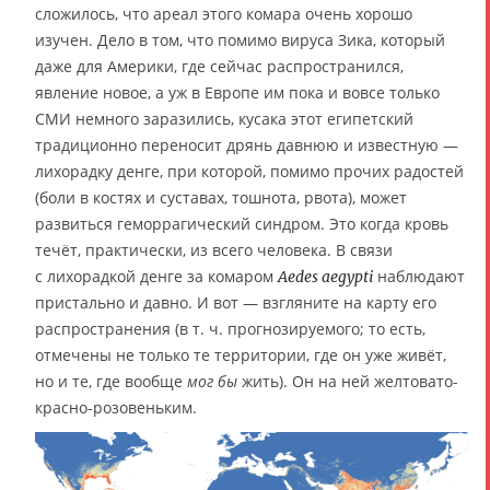
сложилось, что ареал этого комара очень хорошо
изучен. Дело в том, что помимо вируса Зика, который
даже для Америки, где сейчас распространился,
явление новое, а уж в Европе им пока и вовсе только
СМИ немного заразились, кусака этот египетский
традиционно переносит дрянь давнюю и известную —
лихорадку денге, при которой, помимо прочих радостей
(боли в костях и суставах, тошнота, рвота), может
развиться геморрагический синдром. Это когда кровь
течёт, практически, из всего человека. В связи
с лихорадкой денге за комаром
наблюдают
Aedes aegypti
пристально и давно. И вот — взгляните на карту его
распространения (в т. ч. прогнозируемого; то есть,
отмечены не только те территории, где он уже живёт,
но и те, где вообще
мог бы
жить). Он на ней желтовато-
красно-розовеньким.