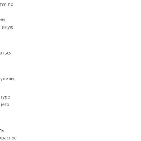
тся по
ны,
т иную
аться
ружили,
атуре
щего
ть
акрасное