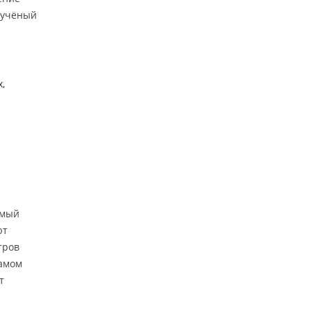
 учёный
,
имый
ют
тров
самом
т