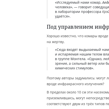
«Исследуемый нами комар,
Aede
человека», — говорит соведущ
в лаборатории профессора
Крэ
удаётся».
Под управлением инфр
Хорошо известно, что комары врод
на жертву.
«Сюда входят выдыхаемый нам
и испаряемая нашим телом вла
в группе Монтела. «Однако, лю
зрение, а сильный ветер или 
химических стимулов».
Поэтому авторы задумались: могут
вроде инфракрасного излучения?
В пределах около 10 см эти насеком
приземлившись, могут непосредств
соответствуют двум из трёх типов 