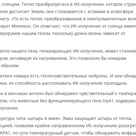
 солнцем. Тепло преобразуетася в ИК-излучение, которое струи
ние достигает Земли, оно сталкивается с атомами в атмосфере,
нету. «То есть тепло, преобразованное в электромагнитные вол
оворит
Монтелл
. Он отмечает, что ИК-излучение от солнца имее
нерирумое нашим телом, поскольку длина волны зависит от
 тепло нашего тела, генерирующее ИК-излучение, может сталкив
ов, активируя их нагреванием. Это позволило бы комарам
 образом.
антенн комара есть теплочувствительные нейроны. И они обна
ики, их способность распознавать ИК-излучение пропадала.
ии в кончиках антенн был обнаружен чувствительный к темпер
дели, что животные без функционирующего гена trpA1, кодирую
злучение.
руктура типа «штырь в ямке». Ямка защищает штырь от тепла,
кцией, позволяя крайне направленному ИК-излучению разогре
 TRPA1, по сути температурный датчик, чтобы обнаружить инфр