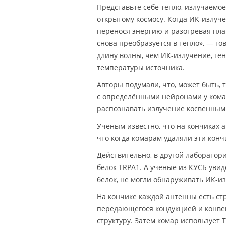
Представьте себе тепло, излучаемое
открытому космосу. Когда ИК-излуче
перенося энергию и разогревая пла
снова преобразуется в тепло», — г
длину волны, чем ИК-излучение, ге
температуры источника.
Авторы подумали, что, может быть,
с определёнными нейронами у комар
распознавать излучение косвенным
Учёным известно, что на кончиках 
что когда комарам удаляли эти конч
Действительно, в другой лаборатор
белок TRPA1. А учёные из КУСБ уви
белок, не могли обнаруживать ИК-и
На кончике каждой антенны есть ст
передающегося кондукцией и конве
структуру. Затем комар использует