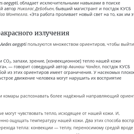
, обладает исключительными навыками в поиске
s aegypti
ий автор
Николас ДеБобьен
, бывший магистрант и постдок КУСБ
йга Монтелла
. «Эта работа проливает новый свет на то, как им э
акрасного излучения
е
пользуются множеством ориентиров, чтобы выйти
Aedes aegypti
и СО
, запахи, зрение, [конвекционное] тепло нашей кожи
2
га», — говорит соведущий автор
Авинаш Чандел
, постдок КУСБ
бой из этих ориентиров имеет ограничения. У насекомых плохо
быстрое движение человека могут нарушить их восприятие
 ли комары распознавать более надёжный направляющий ориен
ые могут чувствовать тепло, исходящее от нашей кожи. И,
енно ощущать температуру нашей кожи. Два этих способа восп
перехода тепла: конвекции — теплу, переносимому средой вроде