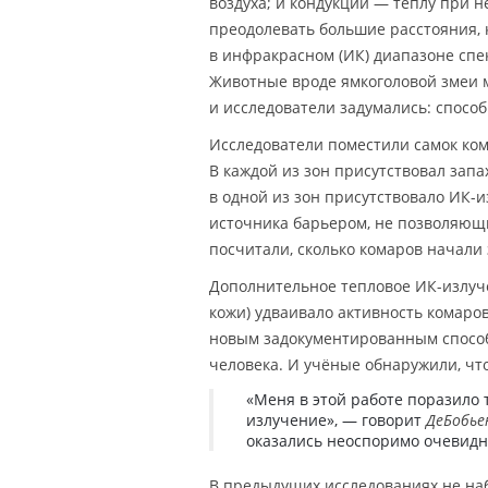
воздуха; и кондукции — теплу при 
преодолевать большие расстояния, 
в инфракрасном (ИК) диапазоне спе
Животные вроде ямкоголовой змеи м
и исследователи задумались: спосо
Исследователи поместили самок кома
В каждой из зон присутствовал запа
в одной из зон присутствовало ИК-и
источника барьером, не позволяющи
посчитали, сколько комаров начали
Дополнительное тепловое ИК-излуче
кожи) удваивало активность комаро
новым задокументированным способ
человека. И учёные обнаружили, чт
«Меня в этой работе поразило 
излучение», — говорит
ДеБобье
оказались неоспоримо очевид
В предыдущих исследованиях не на