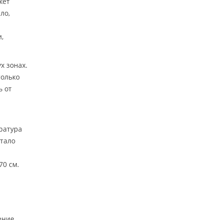
жет
ло,
,
х зонах.
только
ь от
ратура
стало
70 см.
ение