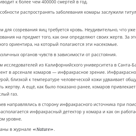
водит к более чем 400000 смертей в год.
особности распространять заболевания комары заслужили титул
м для созревания яиц требуется кровь. Неудивительно, что уже
ования на предмет того, как они определяют своих жертв. За э
ного ориентира, на который полагаются эти насекомые.
личных органов чувств в зависимости от расстояния.
м исследователей из Калифорнийского университета в Санта-Б
мент в арсенале комаров — инфракрасное зрение. Инфракрасн
урой, близкой к температуре человеческой кожи удваивает общ
ь жертву. А ещё, как было показано ранее, комаров привлекает
лый газ.
ев направлялись в сторону инфракрасного источника при пои
располагается инфракрасный детектор у комара и как он работа
ом уровне.
ваны в журнале
.
«Nature»