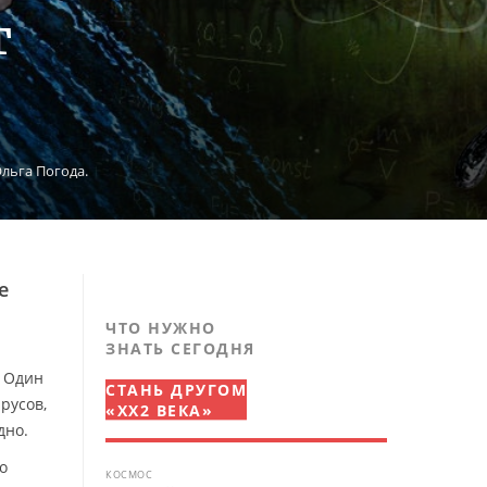
т
льга Погода.
е
ЧТО НУЖНО
ЗНАТЬ СЕГОДНЯ
. Один
СТАНЬ ДРУГОМ
русов,
«XX2 ВЕКА»
дно.
о
КОСМОС