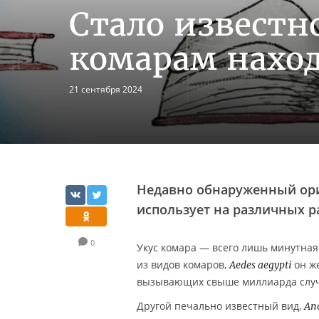
Стало известн
комарам наход
21 сентября 2024
Недавно обнаруженный ори
использует на различных р
0
Укус комара — всего лишь минутная
из видов комаров,
он же
Aedes aegypti
вызывающих свыше миллиарда случае
Другой печально известный вид,
An