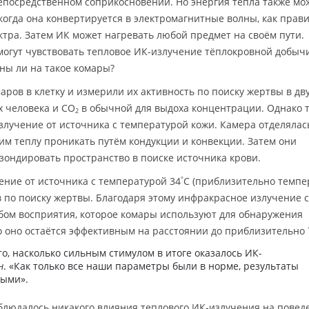
непосредственном соприкосновении. Но энергия тепла также мо
когда она конвертируется в электромагнитные волны, как прави
ктра. Затем ИК может нагревать любой предмет на своём пути.
огут чувствовать тепловое ИК-излучение тёплокровной добычи
бны ли на такое комары?
ров в клетку и измерили их активность по поиску жертвы в дву
х человека и СО
в обычной для выдоха концентрации. Однако 
2
злучение от источника с температурой кожи. Камера отделялас
м теплу проникать путём кондукции и конвекции. Затем они
 зондировать пространство в поиске источника крови.
ние от источника с температурой 34
С (приблизительно темпе
°
в по поиску жертвы. Благодаря этому инфракрасное излучение 
ом восприятия, которое комары используют для обнаружения
о оно остаётся эффективным на расстоянии до приблизительно 
то, насколько сильным стимулом в итоге оказалось ИК-
н
. «Как только все наши параметры были в норме, результаты
ными».
блюдалось никакого влияния теплового ИК-излучения на повед