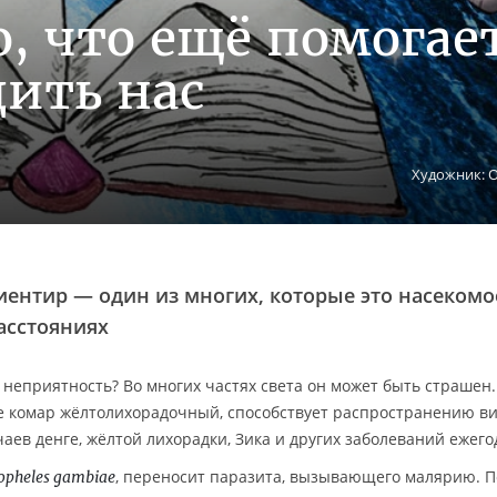
о, что ещё помогае
ить нас
Художник: О
ентир — один из многих, которые это насекомо
асстояниях
 неприятность? Во многих частях света он может быть страшен
 комар жёлтолихорадочный, способствует распространению ви
в денге, жёлтой лихорадки, Зика и других заболеваний ежего
, переносит паразита, вызывающего малярию. П
opheles gambiae