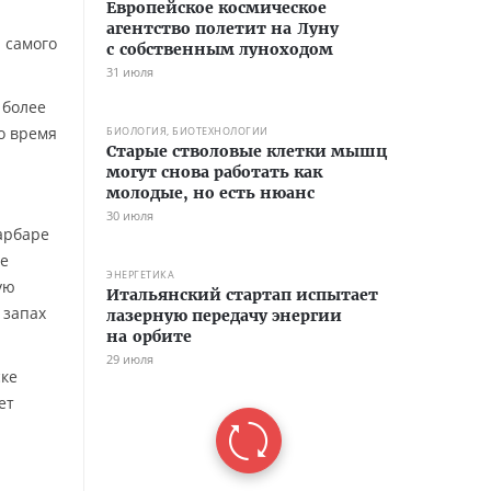
Европейское космическое
агентство полетит на Луну
 самого
с собственным луноходом
31 июля
 более
то время
БИОЛОГИЯ, БИОТЕХНОЛОГИИ
Старые стволовые клетки мышц
могут снова работать как
молодые, но есть нюанс
30 июля
арбаре
ое
ЭНЕРГЕТИКА
ую
Итальянский стартап испытает
 запах
лазерную передачу энергии
на орбите
29 июля
ске
ет