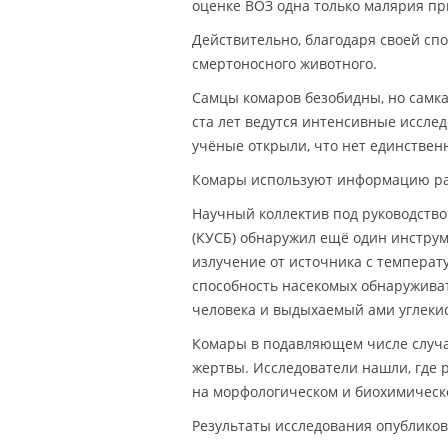
оценке ВОЗ одна только малярия при
Действительно, благодаря своей сп
смертоносного животного.
Самцы комаров безобидны, но самка
ста лет ведутся интенсивные исслед
учёные открыли, что нет единствен
Комары используют информацию раз
Научный коллектив под руководство
(КУСБ) обнаружил ещё один инстру
излучение от источника с температ
способность насекомых обнаруживат
человека и выдыхаемый ами углекис
Комары в подавляющем числе случа
жертвы. Исследователи нашли, где 
на морфологическом и биохимическ
Результаты исследования опублико