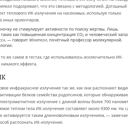
онтелл
подозревает, что это связано с методологией. Дотошный
кт теплового ИК-излучения на насекомых, используя только
о иных ориентиров.
ночку не стимулирует активности по поиску жертвы. Лишь
, таких как повышенная концентрация СО
и человеческий запах
2
сс», — говорит
Монтелл
, почётный профессор молекулярной,
логии.
то же самое в тестах, где использовалось исключительно ИК-
 никакого эффекта.
ИК
овое инфракрасное излучение так же, как они распознают вид
 активации белков семейства родопсинов, которые обнаружива
 Электромагнитное излучение с длиной волны более 700 наноме
емое теплом тела ИК-излучение составляет около 9300 нм. На 
 не активируется таким длинноволновым излучением, ― замечае
пособ распознать ИК-излучение.