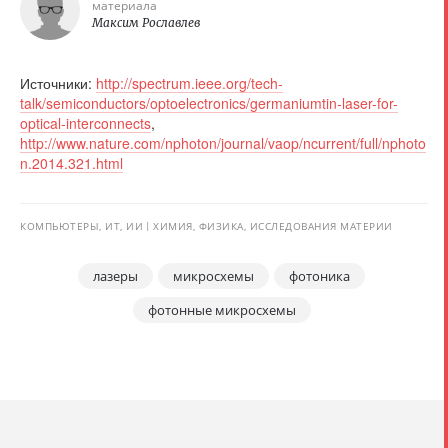
материала
Максим Рославлев
Источники:
http://spectrum.ieee.org/tech-
talk/semiconductors/optoelectronics/germaniumtin-laser-for-
optical-interconnects
,
http://www.nature.com/nphoton/journal/vaop/ncurrent/full/nphoto
n.2014.321.html
КОМПЬЮТЕРЫ, ИТ, ИИ
ХИМИЯ, ФИЗИКА, ИССЛЕДОВАНИЯ МАТЕРИИ
лазеры
микросхемы
фотоника
фотонные микросхемы