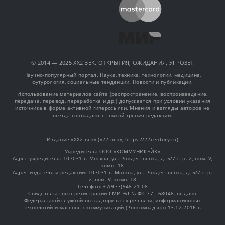
© 2014 — 2025 XX2 ВЕК. ОТКРЫТИЯ, ОЖИДАНИЯ, УГРОЗЫ.
Научно-популярный портал. Наука, техника, технологии, медицина,
футурология, социальные тенденции. Новости и публикации.
Использование материалов сайта (распространение, воспроизведение,
передача, перевод, переработка и др.) допускается при условии указания
источника в форме активной гиперссылки. Мнения и взгляды авторов не
всегда совпадают с точкой зрения редакции.
Издание «XX2 век» («22 век», https://22century.ru)
Учредитель: OOO «КОММУНИКЕЙК»
Адрес учредителя: 107031 г. Москва, ул. Рождественка, д. 5/7 стр. 2, пом. V,
комн. 18
Адрес издателя и редакции: 107031 г. Москва, ул. Рождественка, д. 5/7 стр.
2, пом. V, комн. 18
Телефон: +7(977)948-21-08
Свидетельство о регистрации СМИ ЭЛ № ФС 77 - 68048, выдано
Федеральной службой по надзору в сфере связи, информационных
технологий и массовых коммуникаций (Роскомнадзор) 13.12.2016 г.