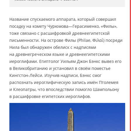
Название спускаемого аппарата, который совершил
посадку на комету Чурюмова—Герасименко, «Филы»,
тоже связано с расшифровкой древнеегипетской
письменности. На острове Филы (Philae, Φιλαί) посреди
Нила был обнаружен обелиск с надписями
на древнегреческом языке и древнеегипетскими
иероглифами. Египтолог Уильям Джон Бэнкс вывез его
в Великобританию и установил в своём поместье
Кингстон-Лейси. Изучив надписи, Бэнкс смог
распознать иероглифическую запись имён Птолемея
и Клеопатры, что впоследствии помогло Шампольону
в расшифровке египетских иероглифов.