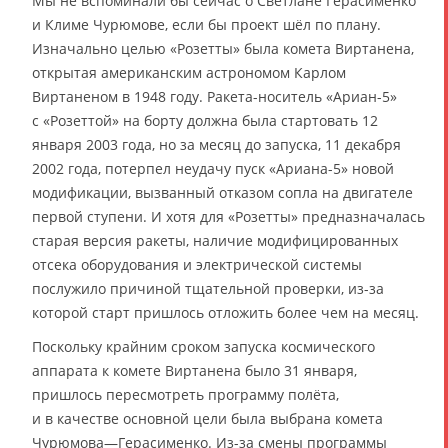
Мы не вспоминали бы сейчас о Светлане Герасименко
и Климе Чурюмове, если бы проект шёл по плану.
Изначально целью «Розетты» была комета Виртанена,
открытая американским астрономом Карлом
Виртаненом в 1948 году. Ракета-носитель «Ариан-5»
с «Розеттой» на борту должна была стартовать 12
января 2003 года, но за месяц до запуска, 11 декабря
2002 года, потерпел неудачу пуск «Ариана-5» новой
модификации, вызванный отказом сопла на двигателе
первой ступени. И хотя для «Розетты» предназначалась
старая версия ракеты, наличие модифицированных
отсека оборудования и электрической системы
послужило причиной тщательной проверки, из-за
которой старт пришлось отложить более чем на месяц.
Поскольку крайним сроком запуска космического
аппарата к комете Виртанена было 31 января,
пришлось пересмотреть программу полёта,
и в качестве основной цели была выбрана комета
Чурюмова—Герасименко. Из-за смены программы