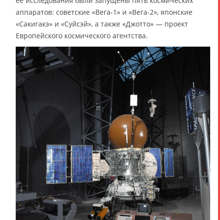
её исследования были запущены пять космических
аппаратов: советские «Вега-1» и «Вега-2», японские
«Сакигакэ» и «Суйсэй», а также «Джотто» — проект
Европейского космического агентства.