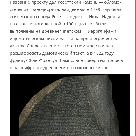
Название проекту дал Розеттский камень — обломок
стелы из гранодиорита, найденный в 1799 году близ
египетского города Розетты в дельте Нила. Надписи
на стеле, изготовленной в 196 г. до н. э., были
выполнены на древнеегипетском — иероглифами
и демотическим письмом — и на древнегреческом
языках. Сопоставление текстов помогло сначала
расшифровать демотический текст, а в 1822 году
француз Жан-Франсуа Шампольон совершил прорыв
в расшифровке древнеегипетских иероглифов.