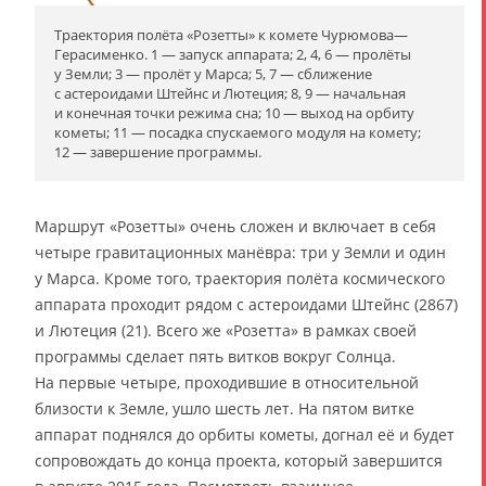
Траектория полёта «Розетты» к комете Чурюмова—
Герасименко. 1 — запуск аппарата; 2, 4, 6 — пролёты
у Земли; 3 — пролёт у Марса; 5, 7 — сближение
с астероидами Штейнс и Лютеция; 8, 9 — начальная
и конечная точки режима сна; 10 — выход на орбиту
кометы; 11 — посадка спускаемого модуля на комету;
12 — завершение программы.
Маршрут «Розетты» очень сложен и включает в себя
четыре гравитационных манёвра: три у Земли и один
у Марса. Кроме того, траектория полёта космического
аппарата проходит рядом с астероидами Штейнс (2867)
и Лютеция (21). Всего же «Розетта» в рамках своей
программы сделает пять витков вокруг Солнца.
На первые четыре, проходившие в относительной
близости к Земле, ушло шесть лет. На пятом витке
аппарат поднялся до орбиты кометы, догнал её и будет
сопровождать до конца проекта, который завершится