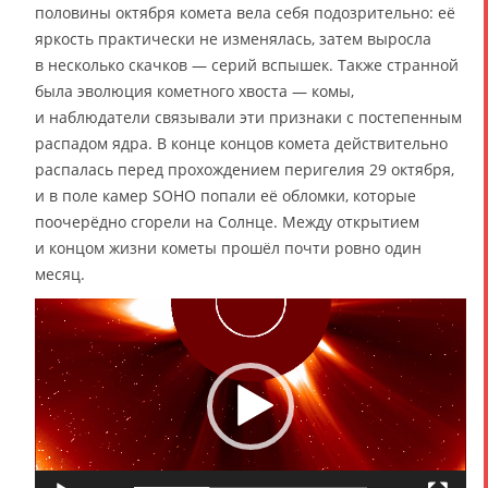
половины октября комета вела себя подозрительно: её
яркость практически не изменялась, затем выросла
в несколько скачков — серий вспышек. Также странной
была эволюция кометного хвоста — комы,
и наблюдатели связывали эти признаки с постепенным
распадом ядра. В конце концов комета действительно
распалась перед прохождением перигелия 29 октября,
и в поле камер SOHO попали её обломки, которые
поочерёдно сгорели на Солнце. Между открытием
и концом жизни кометы прошёл почти ровно один
месяц.
В
и
д
е
о
п
л