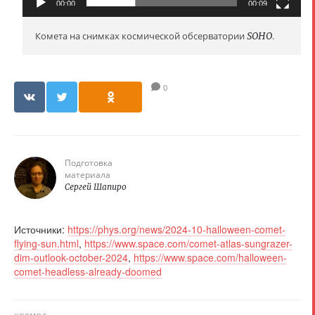
е
00:00
00:09
е
Комета на снимках космической обсерватории
SOHO
.
р
0
Подготовка
материала
Сергей Шапиро
Источники:
https://phys.org/news/2024-10-halloween-comet-
flying-sun.html
,
https://www.space.com/comet-atlas-sungrazer-
dim-outlook-october-2024
,
https://www.space.com/halloween-
comet-headless-already-doomed