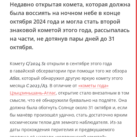
Недавно открытая комета, которая должна
была воссиять на ночном небе в конце
октября 2024 года и могла стать второй
знаковой кометой этого года, рассыпалась
на части, не дотянув пары дней до 31
октября.
Комету
открыли в сентябре этого года
C/2024 S1
в гавайской обсерватории при помощи того же обзора
, который обнаружил другую яркую комету этого
Atlas
месяца
. В отличие от
«кометы года»
C 2023 /A3
Цзыцзиньшань-Атлас
, открытие стало внезапным в том
смысле, что её обнаружили буквально на подлёте. Она
должна была обогнуть Солнце около 31 октября и, если
бы манёвр произошёл удачно, стать достаточно ярким
космическим телом для земного наблюдателя. Из-за
даты прохождения перигелия и предвкушаемого
зрелища её назвали «хеллоуинской кометой».