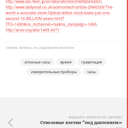
http://www.asi.riken.jp/en/laboratories/chieflabs/katori
,
http://www.dailymail.co.uk/sciencetech/article-2946329/The-
world-s-accurate-clock-Optical-lattice-clock-loses-just-one-
second-16-BILLION-years.html?
ITO=1490&ns_mchannel=rss&ns_campaign=1490
,
http://arxiv.org/abs/1405.4071
ХИМИЯ, ФИЗИКА, ИССЛЕДОВАНИЯ МАТЕРИИ
атомные часы
время
гравитация
измерительные приборы
часы
МЕДИЦИНА, ФИЗИОЛОГИЯ, ЗДОРОВЬЕ
Стволовые клетки "под давлением»