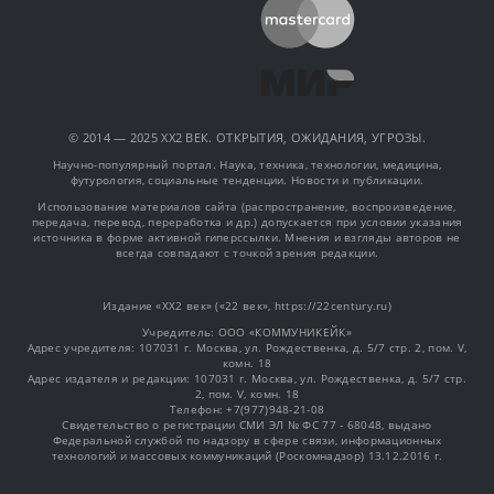
© 2014 — 2025 XX2 ВЕК. ОТКРЫТИЯ, ОЖИДАНИЯ, УГРОЗЫ.
Научно-популярный портал. Наука, техника, технологии, медицина,
футурология, социальные тенденции. Новости и публикации.
Использование материалов сайта (распространение, воспроизведение,
передача, перевод, переработка и др.) допускается при условии указания
источника в форме активной гиперссылки. Мнения и взгляды авторов не
всегда совпадают с точкой зрения редакции.
Издание «XX2 век» («22 век», https://22century.ru)
Учредитель: OOO «КОММУНИКЕЙК»
Адрес учредителя: 107031 г. Москва, ул. Рождественка, д. 5/7 стр. 2, пом. V,
комн. 18
Адрес издателя и редакции: 107031 г. Москва, ул. Рождественка, д. 5/7 стр.
2, пом. V, комн. 18
Телефон: +7(977)948-21-08
Свидетельство о регистрации СМИ ЭЛ № ФС 77 - 68048, выдано
Федеральной службой по надзору в сфере связи, информационных
технологий и массовых коммуникаций (Роскомнадзор) 13.12.2016 г.