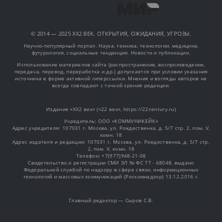
© 2014 — 2025 XX2 ВЕК. ОТКРЫТИЯ, ОЖИДАНИЯ, УГРОЗЫ.
Научно-популярный портал. Наука, техника, технологии, медицина,
футурология, социальные тенденции. Новости и публикации.
Использование материалов сайта (распространение, воспроизведение,
передача, перевод, переработка и др.) допускается при условии указания
источника в форме активной гиперссылки. Мнения и взгляды авторов не
всегда совпадают с точкой зрения редакции.
Издание «XX2 век» («22 век», https://22century.ru)
Учредитель: OOO «КОММУНИКЕЙК»
Адрес учредителя: 107031 г. Москва, ул. Рождественка, д. 5/7 стр. 2, пом. V,
комн. 18
Адрес издателя и редакции: 107031 г. Москва, ул. Рождественка, д. 5/7 стр.
2, пом. V, комн. 18
Телефон: +7(977)948-21-08
Свидетельство о регистрации СМИ ЭЛ № ФС 77 - 68048, выдано
Федеральной службой по надзору в сфере связи, информационных
технологий и массовых коммуникаций (Роскомнадзор) 13.12.2016 г.
Главный редактор — Сыров С.В.