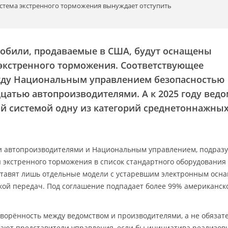
стема экстренного торможения вынуждает отступить
омобили, продаваемые в США, будут оснащены
 экстренного торможения. Соответствующее
жду Национальным управлением безопасностью
дцатью автопроизводителями. А к 2025 году вед
ой системой одну из категорий среднетоннажны
и автопроизводителями и Национальным управлением, подраз
экстренного торможения в список стандартного оборудования 
оставят лишь отдельные модели с устаревшим электронным ос
кой передач. Под соглашение подпадает более 99% американск
говорённость между ведомством и производителями, а не обязат
чают представители управления, если бы инициатива реализов