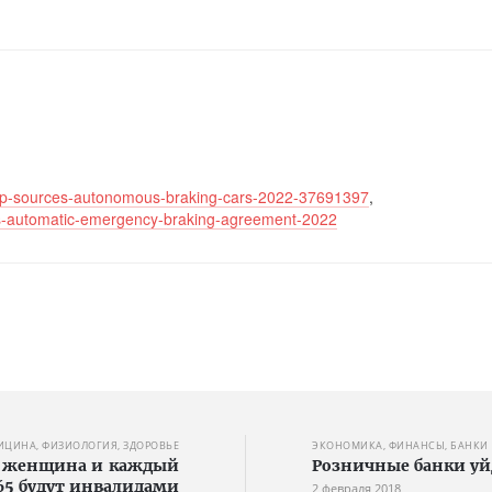
/ap-sources-autonomous-braking-cars-2022-37691397
,
hs-automatic-emergency-braking-agreement-2022
ИЦИНА, ФИЗИОЛОГИЯ, ЗДОРОВЬЕ
ЭКОНОМИКА, ФИНАНСЫ, БАНКИ
ая женщина и каждый
Розничные банки уй
65 будут инвалидами
2 февраля 2018