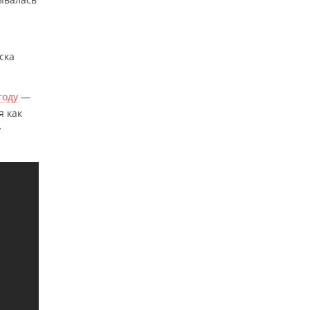
ска
году
—
я как
у