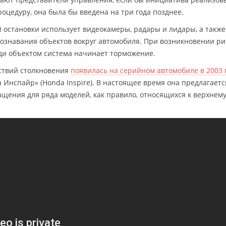
оцедуру, она была бы введена на три года позднее.
 остановки использует видеокамеры, радары и лидары, а также
ознавания объектов вокруг автомобиля. При возникновении ри
ди объектом система начинает торможение.
ствий столкновения
появилась на серийном автомобиле в 2003 
 Инспайр» (Honda Inspire). В настоящее время она предлагаетс
щения для ряда моделей, как правило, относящихся к верхнем