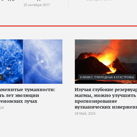
25 октября 2017
С
КЛИМАТ, ПРИРОДНЫЕ КАТАСТРОФЫ
аменитые туманности:
Изучая глубокие резервуа
ть лет эволюции
магмы, можно улучшить
геновских лучах
прогнозирование
вулканических извержен
024
28 Май, 2024