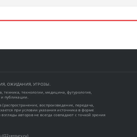
ЫТИЯ, ОЖИДАНИЯ, УГРОЗЫ.
, техника, технологии, медицина, футурология,
 и публикации.
 (распространение, воспроизведение, передача,
ускается при условии указания источника в форме
 взгляды авторов не всегда совпадают с точкой зрения
://22century.ru)