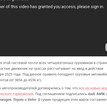
этой системой почти всех четырёхтонных грузовиков в стран
стью движения на трассах рассчитывает на ввод в действие
ря 2025 года. Под данное правило попадают грузовые автомоб
нтов (от 3856 до 4536 кг).
х автопроизводителей договорились о том, что
все их новые мо
ческого торможения
. Под соглашением подписались
,
,
Audi
BMW
,
и
. В сумме продукция этих марок составляе
kswagen
Toyota
Volvo