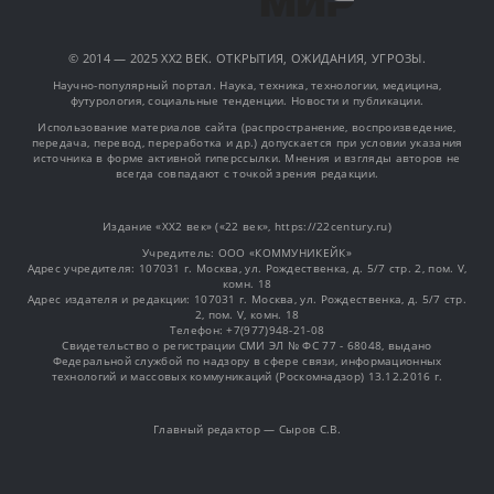
© 2014 — 2025 XX2 ВЕК. ОТКРЫТИЯ, ОЖИДАНИЯ, УГРОЗЫ.
Научно-популярный портал. Наука, техника, технологии, медицина,
футурология, социальные тенденции. Новости и публикации.
Использование материалов сайта (распространение, воспроизведение,
передача, перевод, переработка и др.) допускается при условии указания
источника в форме активной гиперссылки. Мнения и взгляды авторов не
всегда совпадают с точкой зрения редакции.
Издание «XX2 век» («22 век», https://22century.ru)
Учредитель: OOO «КОММУНИКЕЙК»
Адрес учредителя: 107031 г. Москва, ул. Рождественка, д. 5/7 стр. 2, пом. V,
комн. 18
Адрес издателя и редакции: 107031 г. Москва, ул. Рождественка, д. 5/7 стр.
2, пом. V, комн. 18
Телефон: +7(977)948-21-08
Свидетельство о регистрации СМИ ЭЛ № ФС 77 - 68048, выдано
Федеральной службой по надзору в сфере связи, информационных
технологий и массовых коммуникаций (Роскомнадзор) 13.12.2016 г.
Главный редактор — Сыров С.В.