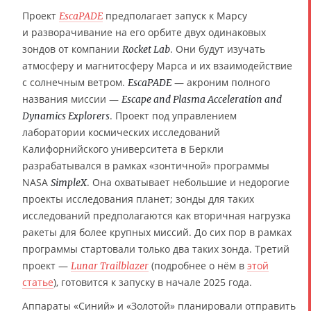
Проект
предполагает запуск к Марсу
EscaPADE
и разворачивание на его орбите двух одинаковых
зондов от компании
. Они будут изучать
Rocket Lab
атмосферу и магнитосферу Марса и их взаимодействие
с солнечным ветром.
— акроним полного
EscaPADE
названия миссии —
Escape and Plasma Acceleration and
. Проект под управлением
Dynamics Explorers
лаборатории космических исследований
Калифорнийского университета в Беркли
разрабатывался в рамках «зонтичной» программы
NASA
. Она охватывает небольшие и недорогие
SimpleX
проекты исследования планет; зонды для таких
исследований предполагаются как вторичная нагрузка
ракеты для более крупных миссий. До сих пор в рамках
программы стартовали только два таких зонда. Третий
проект —
(подробнее о нём в
этой
Lunar Trailblazer
статье
), готовится к запуску в начале 2025 года.
Аппараты «Синий» и «Золотой» планировали отправить