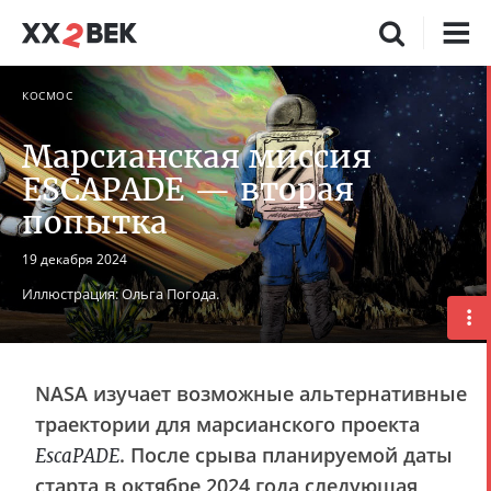
КОСМОС
Марсианская миссия
ESCAPADE — вторая
попытка
19 декабря 2024
Иллюстрация: Ольга Погода.
NASA изучает возможные альтернативные
траектории для марсианского проекта
. После срыва планируемой даты
EscaPADE
старта в октябре 2024 года следующая