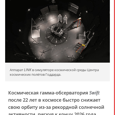
LINK
Аппарат
в симуляторе космической среды Центра
космических полётов Годдарда.
Космическая гамма-обсерватория
Swift
после 22 лет в космосе быстро снижает
свою орбиту из-за рекордной солнечной
активности, рискуя к концу 2026 года