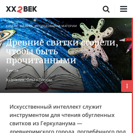
ХИМИЯ, ФИЗИКА, ИССЛЕДОВАНИЯ МАТЕРИИ
Древние свитки сгорели,
чтобы быть
прочитанными
3 июля
Художник: Ольга Погода.
Искусственный интеллект служит
инструментом для чтения обугленных
свитков из Геркуланума —
древнеримского города, погребённого под