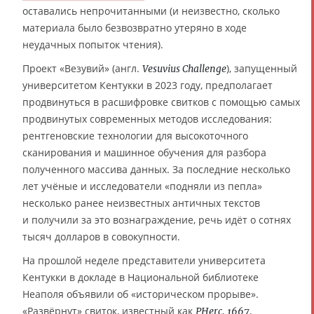
оставались непрочитанными (и неизвестно, сколько
материала было безвозвратно утеряно в ходе
неудачных попыток чтения).
Проект «Везувий» (англ.
), запущенный
Vesuvius Challenge
университетом Кентукки в 2023 году, предполагает
продвинуться в расшифровке свитков с помощью самых
продвинутых современных методов исследования:
рентгеновские технологии для высокоточного
сканирования и машинное обучения для разбора
полученного массива данных. За последние несколько
лет учёные и исследователи «подняли из пепла»
несколько ранее неизвестных античных текстов
и получили за это вознаграждение, речь идёт о сотнях
тысяч долларов в совокупности.
На прошлой неделе представители университета
Кентукки в докладе в Национальной библиотеке
Неаполя объявили об «историческом прорыве».
«Развёрнут» свиток, известный как
,
PHerc. 1667