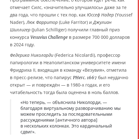
отмечает Силс, «значительно улучшилось» даже за те
два года, что прошли с тех пор, как
Юссеф Надер
(Youssef
Nader),
Люк Фарритор
(Luke Farritor) и
Джулиан
Шиллигер
(Julian Schilliger) получили главный приз
конкурса
в размере 700 000 долларов
Vesuvius Challenge
в 2024 году.
Федерика Николарди
(Federica Nicolardi), профессор
папирологии в Неаполитанском университете имени
Фридриха II, входящая в команду «Везувия», отметила
в пресс-релизе, что папирус
был неудачно
PHerc. 1667
открыт — и повреждён — в 1980-х годах, и его
читабельность тогда была оценена в ноль баллов.
«Но теперь, — объяснила Николорди, —
благодаря виртуальному разворачиванию мы
можем проследить за последовательными
рассуждениями [античного автора]
в нескольких колонках. Это кардинальный
сдвиг».