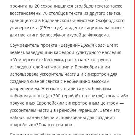
прочитаны 20 сохранившихся столбцов текста; также
восстановлены 70 столбцов текста из другого свитка,
хранящегося в Бодлианской библиотеке Оксфордского
университета (
), и идентифицировала новые
PHerc. 172
для нас книги философа-эпикурейца Филодема.
Соучредитель проекта «Везувий»
Брент Силс
(Brent
Seales), заведующий кафедрой культурного наследия
в Университете Кентукки, рассказал, что группа
исследователей из Франции и Великобритании
использовала ускоритель частиц и синхротрон для
создания сканов свитка с необычайно высоким
разрешением. Эти сканы стали самым большим
набором данных (до 300 терабайт на свиток), когда-либо
полученных Европейским синхротронным центром —
ускорителем частиц в Гренобле, Франция. Затем эти
наборы данных были использованы для создания
подробных «3D-карт» свитков.
Программное обеспечение, о котором идёт речь, как