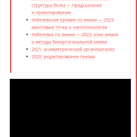
структура белка — предсказание
и проектирование
Нобелевская премия по химии — 2023:
квантовые точки и нанотехнологии
Нобелевка по химии — 2022: клик-химия
и методы биоортогональной химии
2021: асимметрический органокатализ
2020: редактирование генома