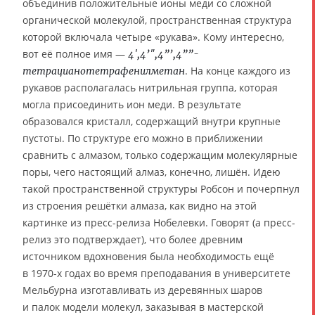
объединив положительные ионы меди со сложной
органической молекулой, пространственная структура
которой включала четыре «рукава». Кому интересно,
вот её полное имя —
4′,4’″,4”’,4””-
. На конце каждого из
тетрацианотетрафенилметан
рукавов располагалась нитрильная группа, которая
могла присоединить ион меди. В результате
образовался кристалл, содержащий внутри крупные
пустоты. По структуре его можно в приближении
сравнить с алмазом, только содержащим молекулярные
поры, чего настоящий алмаз, конечно, лишён. Идею
такой пространственной структуры Робсон и почерпнул
из строения решётки алмаза, как видно на этой
картинке из пресс-релиза Нобелевки. Говорят (а пресс-
релиз это подтверждает), что более древним
источником вдохновения была необходимость ещё
в 1970-х годах во время преподавания в университете
Мельбурна изготавливать из деревянных шаров
и палок модели молекул, заказывая в мастерской