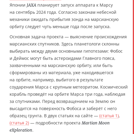
Японии
планирует запуск аппарата к Марсу
JAXA
на сентябрь 2024 года. Согласно законам небесной
механики ожидать прибытия зонда на марсианскую
орбиту следует чуть меньше года после запуска.
Основная задача проекта — выяснение происхождения
марсианских спутников. Здесь планетологи склонны
выбирать между двумя основными гипотезами: Фобос
и Деймос могут быть астероидами Главного пояса,
захваченными на марсианскую орбиту, или быть
сформированы из материала, уже находившегося
на орбите, например, выбитого в результате
соударения Марса с крупным метеоритом. Космический
корабль проведёт на орбите Марса три года, наблюдая
за спутниками. Перед возвращением на Землю он
высадится на поверхность Фобоса и заберёт с него
образец грунта. В двух статьях на сайте —
(статья 1)
,
(статья 2)
— подробности проекта
Martian Moon
.
eXploration