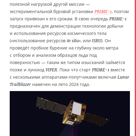
полезной нагрузкой другой миссии —
экспериментальной буровой установки
, поэтом
PRIME-1
запуск привязан к его срокам. В свою очередь
PRIME-1
предназначен для демонстрации технологии добычи
и использования ресурсов космического тела
(«использование ресурсов
», или
). Он
in situ
ISRU
проведёт пробное бурение на глубину около метра
с отбором и анализом образцов льда под
поверхностью — таким же типом изысканий займётся
позже и луноход
. Пока что старт
вместе
VIPER
PRIME-1
с несколькими аппаратами-попутчиками включая
Lunar
намечен на лето 2024 года.
Trailblazer