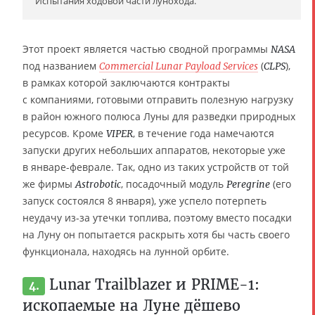
Испытания ходовой части лунохода.
Этот проект является частью сводной программы
NASA
под названием
(
),
Commercial Lunar Payload Services
CLPS
в рамках которой заключаются контракты
с компаниями, готовыми отправить полезную нагрузку
в район южного полюса Луны для разведки природных
ресурсов. Кроме
, в течение года намечаются
VIPER
запуски других небольших аппаратов, некоторые уже
в январе-феврале. Так, одно из таких устройств от той
же фирмы
, посадочный модуль
(его
Astrobotic
Peregrine
запуск состоялся 8 января), уже успело потерпеть
неудачу из-за утечки топлива, поэтому вместо посадки
на Луну он попытается раскрыть хотя бы часть своего
функционала, находясь на лунной орбите.
Lunar Trailblazer и PRIME-1:
4.
ископаемые на Луне дёшево