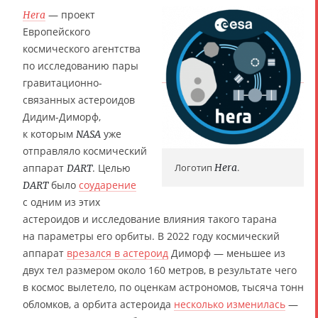
— проект
Hera
Европейского
космического агентства
по исследованию пары
гравитационно-
связанных астероидов
Дидим-Диморф,
к которым
уже
NASA
отправляло космический
аппарат
. Целью
Логотип
Hera
.
DART
было
соударение
DART
с одним из этих
астероидов и исследование влияния такого тарана
на параметры его орбиты. В 2022 году космический
аппарат
врезался в астероид
Диморф — меньшее из
двух тел размером около 160 метров, в результате чего
в космос вылетело, по оценкам астрономов, тысяча тонн
обломков, а орбита астероида
несколько изменилась
—