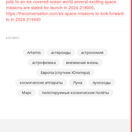
pole-to-an-ice-covered-ocean-world-several-exciting-space-
missions-are-slated-for-launch-in-2024-218000
,
https://theconversation.com/six-space-missions-to-look-forward-
to-in-2024-219440
КОСМОС
Artemis
астероиды
астрономия
астрофизика
внеземная жизнь
Европа (спутник Юпитера)
космические аппараты
Луна
луноходы
Марс
пилотируемые космические полёты