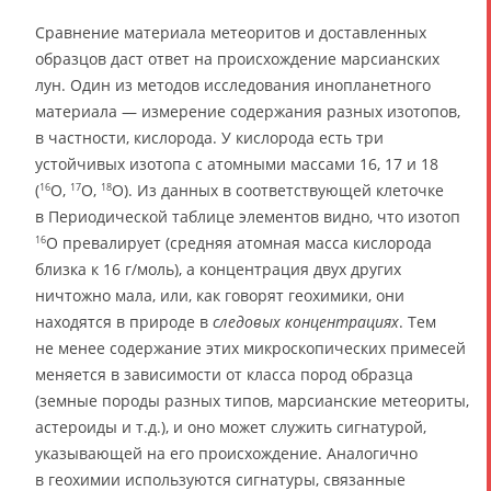
Сравнение материала метеоритов и доставленных
образцов даст ответ на происхождение марсианских
лун. Один из методов исследования инопланетного
материала — измерение содержания разных изотопов,
в частности, кислорода. У кислорода есть три
устойчивых изотопа с атомными массами 16, 17 и 18
(
O,
O,
O). Из данных в соответствующей клеточке
16
17
18
в Периодической таблице элементов видно, что изотоп
O превалирует (средняя атомная масса кислорода
16
близка к 16 г/моль), а концентрация двух других
ничтожно мала, или, как говорят геохимики, они
находятся в природе в
следовых концентрациях
. Тем
не менее содержание этих микроскопических примесей
меняется в зависимости от класса пород образца
(земные породы разных типов, марсианские метеориты,
астероиды и т.д.), и оно может служить сигнатурой,
указывающей на его происхождение. Аналогично
в геохимии используются сигнатуры, связанные