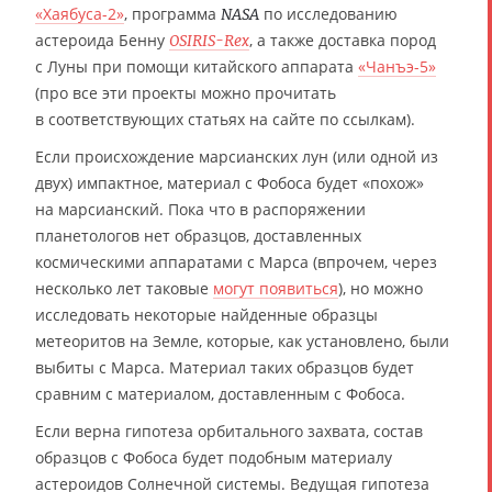
«Хаябуса-2»
, программа
по исследованию
NASA
астероида Бенну
, а также доставка пород
OSIRIS-Rex
с Луны при помощи китайского аппарата
«Чанъэ-5»
(про все эти проекты можно прочитать
в соответствующих статьях на сайте по ссылкам).
Если происхождение марсианских лун (или одной из
двух) импактное, материал с Фобоса будет «похож»
на марсианский. Пока что в распоряжении
планетологов нет образцов, доставленных
космическими аппаратами с Марса (впрочем, через
несколько лет таковые
могут появиться
), но можно
исследовать некоторые найденные образцы
метеоритов на Земле, которые, как установлено, были
выбиты с Марса. Материал таких образцов будет
сравним с материалом, доставленным с Фобоса.
Если верна гипотеза орбитального захвата, состав
образцов с Фобоса будет подобным материалу
астероидов Солнечной системы. Ведущая гипотеза