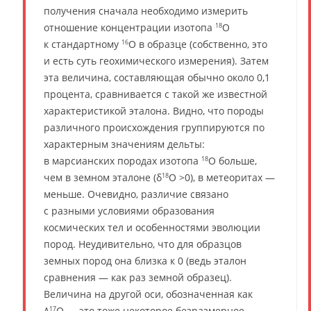
получения сначала необходимо измерить
отношение концентрации изотопа
O
18
к стандартному
O в образце (собственно, это
16
и есть суть геохимического измерения). Затем
эта величина, составляющая обычно около 0,1
процента, сравнивается с такой же известной
характеристикой эталона. Видно, что породы
различного происхождения группируются по
характерным значениям дельты:
в марсианских породах изотопа
O больше,
18
чем в земном эталоне (δ
O >0), в метеоритах —
18
меньше. Очевидно, различие связано
с разными условиями образования
космических тел и особенностями эволюции
пород. Неудивительно, что для образцов
земных пород она близка к 0 (ведь эталон
сравнения — как раз земной образец).
Величина на другой оси, обозначенная как
Δ
O — это тоже некоторое безразмерное
17