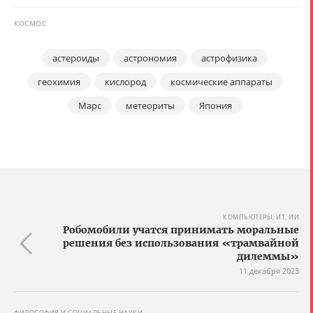
КОСМОС
астероиды
астрономия
астрофизика
геохимия
кислород
космические аппараты
Марс
метеориты
Япония
КОМПЬЮТЕРЫ, ИТ, ИИ
Робомобили учатся принимать моральные
решения без использования «трамвайной
дилеммы»
11 декабря 2023
ФИЛОСОФИЯ И СОЦИАЛЬНЫЕ НАУКИ