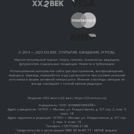
© 2014 — 2025 XX2 ВЕК. ОТКРЫТИЯ, ОЖИДАНИЯ, УГРОЗЫ.
Научно-популярный портал. Наука, техника, технологии, медицина,
футурология, социальные тенденции. Новости и публикации.
Использование материалов сайта (распространение, воспроизведение,
передача, перевод, переработка и др.) допускается при условии указания
источника в форме активной гиперссылки. Мнения и взгляды авторов не
всегда совпадают с точкой зрения редакции.
Издание «XX2 век» («22 век», https://22century.ru)
Учредитель: OOO «КОММУНИКЕЙК»
Адрес учредителя: 107031 г. Москва, ул. Рождественка, д. 5/7 стр. 2, пом. V,
комн. 18
Адрес издателя и редакции: 107031 г. Москва, ул. Рождественка, д. 5/7 стр.
2, пом. V, комн. 18
Телефон: +7(977)948-21-08
Свидетельство о регистрации СМИ ЭЛ № ФС 77 - 68048, выдано