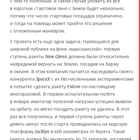
с чем-то полезным. В таком случае уложить их все
в короткое стартовое окно с Земли будет нереально,
потому что число стартовых площадок ограничено,
и тогда на помощь может прийти это решение
с отложенным манёвром.
У проекта есть ещё одна задача, теряющаяся для
широкой публики на фоне «марсианской»: первую
ступень ракеты
должны были относительно
New Glenn
невредимой вернуть на Землю, посадив на баржу
в океане. В этом компания пытается наследовать своего
конкурента
с их бесчисленными экспериментами
SpaceX
в попытке сделать ракету
по-настоящему
Falcon
многоразовой. В первом испытательном полёте
в январе имитатор полезной нагрузки успешно вывели
на орбиту, но мягко посадить ракету не удалось. В этот
раз всё получилось, и первая ступень ракеты через
девять минут после старта приводнилась на морскую
платформу
в 600 километрах от берега. Такая
Jacklyn
ракета должна бы выдержать до 25 запусков, доставляя