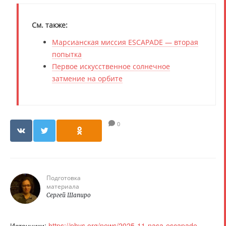
См. также:
Марсианская миссия ESCAPADE — вторая
попытка
Первое искусственное солнечное
затмение на орбите
0
Подготовка
материала
Сергей Шапиро
Источники:
https://phys.org/news/2025-11-nasa-escapade-