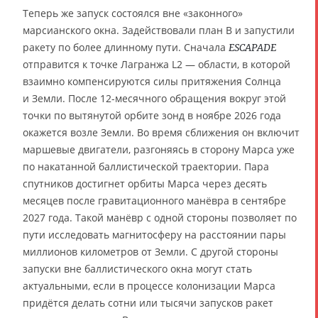
Теперь же запуск состоялся вне «законного»
марсианского окна. Задействовали план B и запустили
ракету по более длинному пути. Сначала
ESCAPADE
отправится к точке Лагранжа L2 — области, в которой
взаимно компенсируются силы притяжения Солнца
и Земли. После 12-месячного обращения вокруг этой
точки по вытянутой орбите зонд в ноябре 2026 года
окажется возле Земли. Во время сближения он включит
маршевые двигатели, разгоняясь в сторону Марса уже
по накатанной баллистической траектории. Пара
спутников достигнет орбиты Марса через десять
месяцев после гравитационного манёвра в сентябре
2027 года. Такой манёвр с одной стороны позволяет по
пути исследовать магнитосферу на расстоянии пары
миллионов километров от Земли. С другой стороны
запуски вне баллистического окна могут стать
актуальными, если в процессе колонизации Марса
придётся делать сотни или тысячи запусков ракет