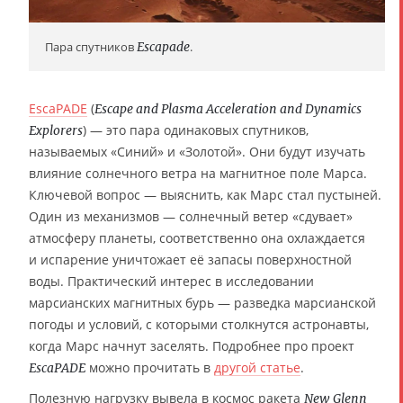
Пара спутников
Escapade
.
EscaPADE
(
Escape and Plasma Acceleration and Dynamics
) — это пара одинаковых спутников,
Explorers
называемых «Синий» и «Золотой». Они будут изучать
влияние солнечного ветра на магнитное поле Марса.
Ключевой вопрос — выяснить, как Марс стал пустыней.
Один из механизмов — солнечный ветер «сдувает»
атмосферу планеты, соответственно она охлаждается
и испарение уничтожает её запасы поверхностной
воды. Практический интерес в исследовании
марсианских магнитных бурь — разведка марсианской
погоды и условий, с которыми столкнутся астронавты,
когда Марс начнут заселять. Подробнее про проект
можно прочитать в
другой статье
.
EscaPADE
Полезную нагрузку вывела в космос ракета
New Glenn