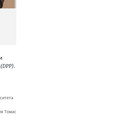
и
.
 (DPP)
рситета
ия Томас