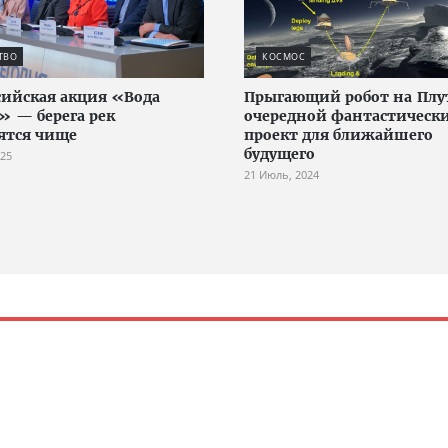
ТВО
КОСМОС
сийская акция «Вода
Прыгающий робот на Пл
» — берега рек
очередной фантастическ
ятся чище
проект для ближайшего
будущего
025
21 Июль, 2024