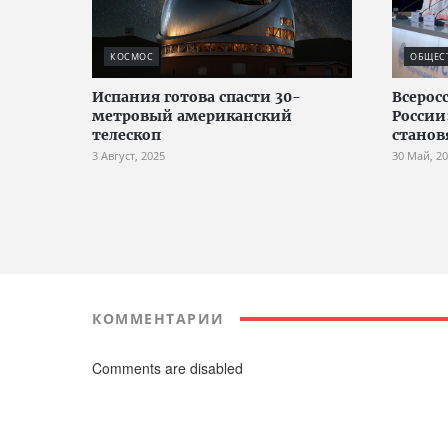
КОСМОС
ОБЩЕС
Испания готова спасти 30-
Всерос
метровый американский
России
телескоп
станов
3 Август, 2025
30 Май, 2
КОММЕНТАРИИ
Comments are disabled