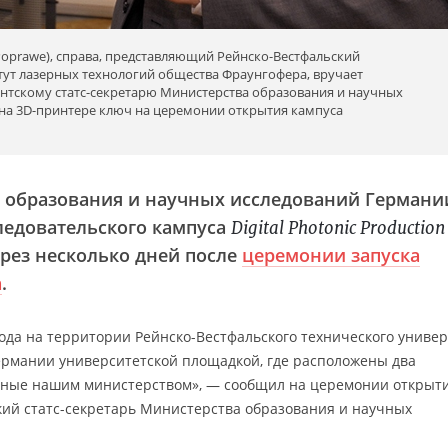
Poprawe), справа, представляющий Рейнско-Вестфальский
тут лазерных технологий общества Фраунгофера, вручает
ентскому статс-секретарю Министерства образования и научных
на 3D-принтере ключ на церемонии открытия кампуса
 образования и научных исследований Германи
ледовательского кампуса
Digital Photonic Production
рез несколько дней после
церемонии запуска
а
.
года на территории Рейнско-Вестфальского технического униве
Германии университетской площадкой, где расположены два
анные нашим министерством», — сообщил на церемонии открыт
ский статс-секретарь Министерства образования и научных