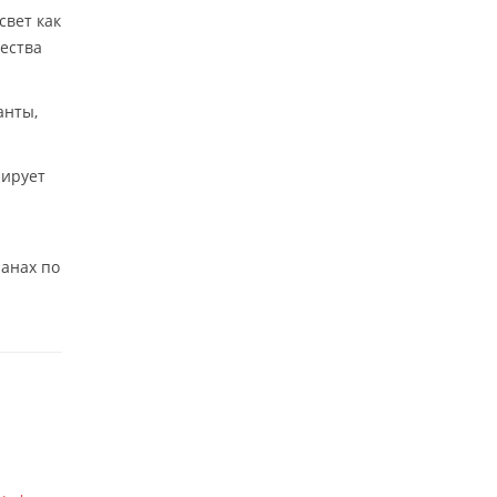
свет как
ества
анты,
нирует
анах по