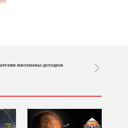
html
тателям миллионы долларов