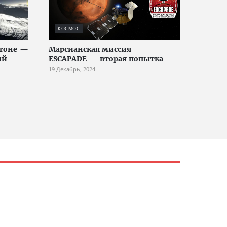
КОСМОС
утоне —
Марсианская миссия
ий
ESCAPADE — вторая попытка
19 Декабрь, 2024