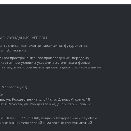
ЫТИЯ, ОЖИДАНИЯ, УГРОЗЫ.
, техника, технологии, медицина, футурология,
 и публикации.
 (распространение, воспроизведение, передача,
ускается при условии указания источника в форме
 взгляды авторов не всегда совпадают с точкой зрения
://22century.ru)
К»
, ул. Рождественка, д. 5/7 стр. 2, пом. V, комн. 18
г. Москва, ул. Рождественка, д. 5/7 стр. 2, пом. V,
И ЭЛ № ФС 77 - 68048, выдано Федеральной службой
ормационных технологий и массовых коммуникаций