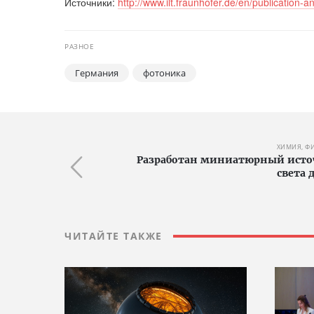
Источники:
http://www.ilt.fraunhofer.de/en/publication
РАЗНОЕ
Германия
фотоника
ХИМИЯ, Ф
Разработан миниатюрный исто
света 
ЧИТАЙТЕ ТАКЖЕ