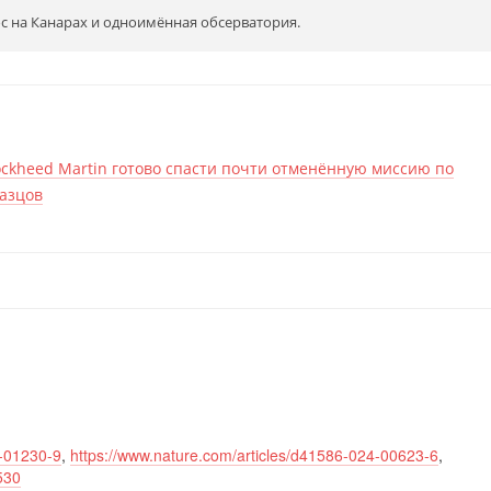
ос на Канарах и одноимённая обсерватория.
ockheed Martin готово спасти почти отменённую миссию по
разцов
5-01230-9
,
https://www.nature.com/articles/d41586-024-00623-6
,
530