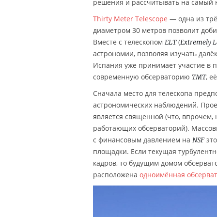
решения и рассчитывать на самый 
Thirty Meter Telescope
— одна из трё
диаметром 30 метров позволит доб
Вместе с телескопом
(
ELT
Extremely L
астрономии, позволяя изучать далё
Испания уже принимает участие в 
современную обсерваторию
, е
TMT
Сначала место для телескопа предп
астрономических наблюдений. Проек
является священной (что, впрочем,
работающих обсерваторий). Массовы
с финансовым давлением на
это
NSF
площадки. Если текущая турбулентн
кадров, то будущим домом обсервато
расположена
одноимённая обсерва