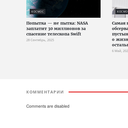
КОСМОС
КОСМО
Попытка — не пытка: NASA
Самая 
заплатит 30 миллионов за
обсерв
спасение телескопа Swift
пустын
о жизн
28 Сентябрь, 2025
осталь
6 Май, 20
КОММЕНТАРИИ
Comments are disabled