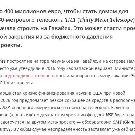
о 400 миллионов евро, чтобы стать домом для
30-метрового телескопа
(
)
TMT
Thirty Meter Telescope
чала строить на Гавайях. Это может спасти прое
зой закрытия из-за бюджетного давления
проекты.
построят не на горе Мауна-Кеа на Гавайях, а на острове Па
MT
место уже утвердили в 2016 году как запасной вариант. Министе
но
подтвердило готовность
профинансировать смену локации. Эт
США из проекта.
арша стал кризис финансирования науки в США при новой
2026 год предполагает резкое сокращение средств в распоряж
А
, основного американского спонсора телескопа. Если эти
NSF
ере (а речь идёт о двукратном урезании фондов),
будет спа
NSF
средоточится на другом мега-проекте — обсерватории
(
GMT
Giant
ив
. В любом случае неопределённость заставляет уже сейчас
TNT