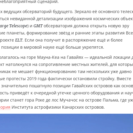
неблагоприятный сценарий.
х ведущих обсерваторий будущего. Зеркало её основного телес
иться невиданной детализации изображения космических объек
) и
обсерватория должна открыть новую эру
arge Telescope
GMT
кие планеты, формирование звёзд и ранние этапы развития Вс
проекте
. Если она получит в распоряжение ещё и более
ELT
ё позиции в мировой науке ещё больше укрепятся.
олагалось на горе Мауна-Кеа на Гавайях — идеальной локации 
т натолкнулся на сопротивление местных жителей, для которы
 никак не мешает функционированию там нескольких уже давно
е протесты 2019 года фактически остановили стройку. Вместе
 значительно пошатнуло позиции Гавайских островов как осно
ость приведёт к очередной утечке ценного оборудования и на
рии станет гора Роке де лос Мучачос на острове Пальма, где у
тория
Института астрофизики Канарских островов.