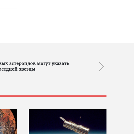
ых астероидов могут указать
оседней звезды