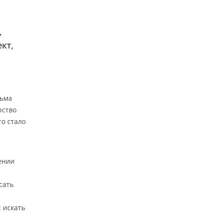
,
кт,
льма
рство
о стало
ении
сать
 искать