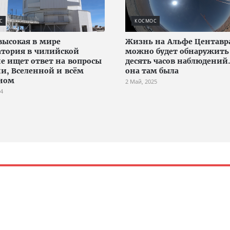
С
КОСМОС
высокая в мире
Жизнь на Альфе Центавр
атория в чилийской
можно будет обнаружить
е ищет ответ на вопросы
десять часов наблюдений.
и, Вселенной и всём
она там была
ном
2 Май, 2025
24