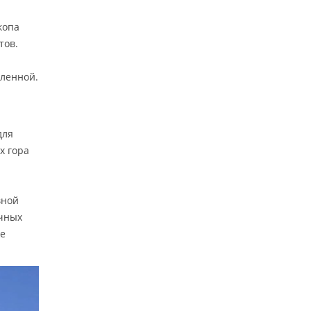
копа
тов.
еленной.
для
х гора
вной
учных
же