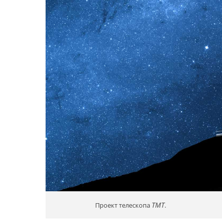
TMT
Проект телескопа
.