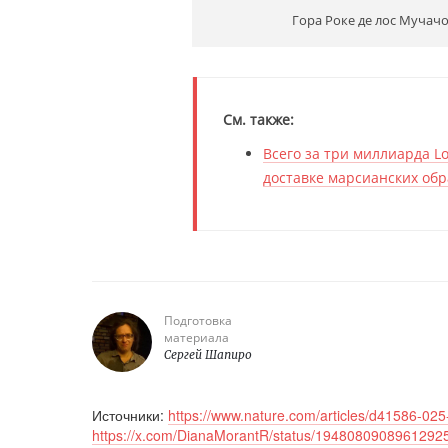
Гора Роке де лос Мучач
См. также:
Всего за три миллиарда L
доставке марсианских об
Подготовка
материала
Сергей Шапиро
Источники:
https://www.nature.com/articles/d41586-02
https://x.com/DianaMorantR/status/1948080908961292