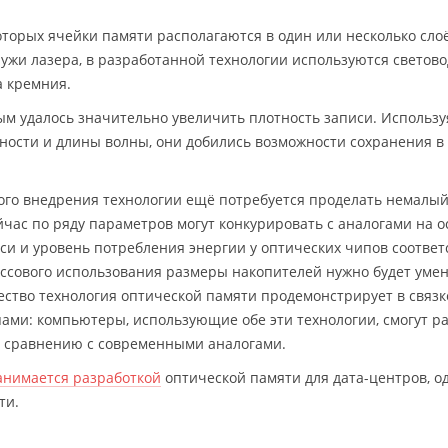
которых ячейки памяти располагаются в один или несколько сло
ужи лазера, в разработанной технологии используются светово
 кремния.
ным удалось значительно увеличить плотность записи. Использу
ности и длины волны, они добились возможности сохранения в
кого внедрения технологии ещё потребуется проделать немалы
йчас по ряду параметров могут конкурировать с аналогами на о
си и уровень потребления энергии у оптических чипов соответ
ассового использования размеры накопителей нужно будет уме
ество технология оптической памяти продемонстрирует в связк
ми: компьютеры, использующие обе эти технологии, смогут р
о сравнению с современными аналогами.
анимается разработкой
оптической памяти для дата-центров, о
ти.