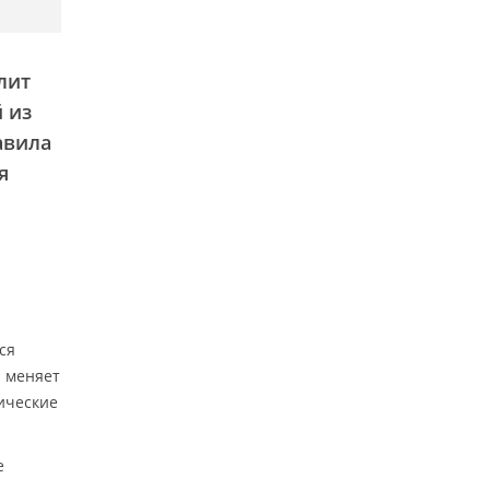
лит
 из
авила
я
ся
л меняет
ические
е