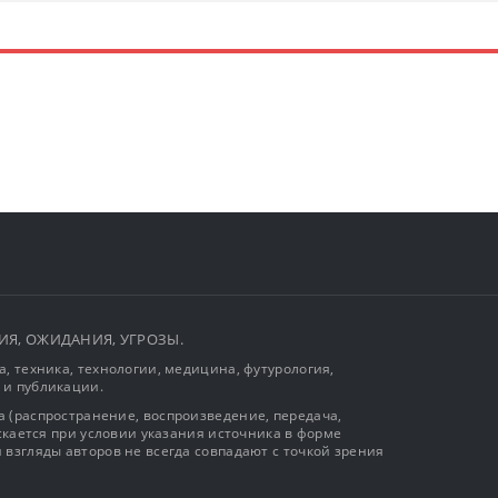
ЫТИЯ, ОЖИДАНИЯ, УГРОЗЫ.
, техника, технологии, медицина, футурология,
 и публикации.
 (распространение, воспроизведение, передача,
ускается при условии указания источника в форме
 взгляды авторов не всегда совпадают с точкой зрения