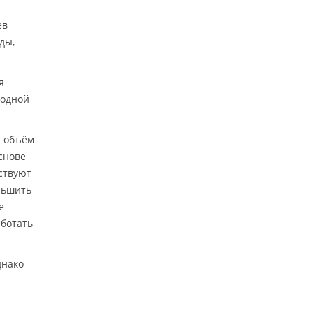
ёв
ды,
я
 одной
й объём
снове
ствуют
ньшить
е
аботать
днако