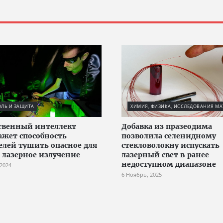
ЛЬ И ЗАЩИТА
ХИМИЯ, ФИЗИКА, ИССЛЕДОВАНИЯ МА
твенный интеллект
Добавка из празеодима
ажет способность
позволила селенидному
елей тушить опасное для
стекловолокну испускать
 лазерное излучение
лазерный свет в ранее
недоступном диапазоне
 2024
6 Ноябрь, 2025