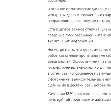
состояние.
В отличие от оптических дисков, у 
и открыты для расположенного снар
направляющие свет внутри нитрида
Есть и другое важное отличие: учё
лазерные лучи различной интенсив
ячейке 8 бит информации.
Несмотря на то, что для коммерчес
работ, созданные прототипы уже се
флэш-памяти. Скорость чтения-запи
их электронным аналогам, но для м
в сотни раз. Колоссальное преимущ
с фотонными вычислительными чипа
с данными в десятки раз быстрее п
Компания
в настоящее время
з
IBM
речь идёт об энергозависимой памя