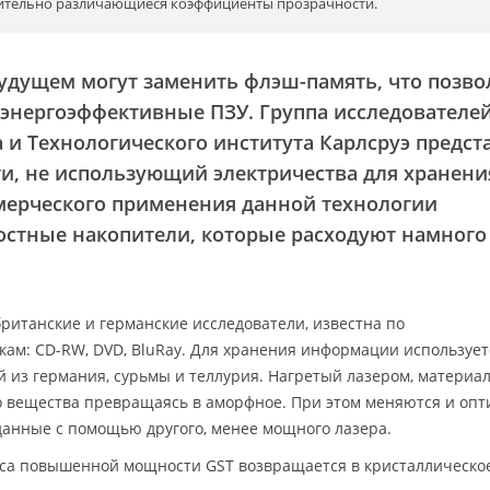
чительно различающиеся коэффициенты прозрачности.
удущем могут заменить флэш-память, что позво
 энергоэффективные ПЗУ. Группа исследователей
 и Технологического института Карлсруэ предст
и, не использующий электричества для хранени
мерческого применения данной технологии
остные накопители, которые расходуют намного
британские и германские исследователи, известна по
ам: CD-RW, DVD, BluRay. Для хранения информации использует
й из германия, сурьмы и теллурия. Нагретый лазером, материа
го вещества превращаясь в аморфное. При этом меняются и опт
 данные с помощью другого, менее мощного лазера.
са повышенной мощности GST возвращается в кристаллическо