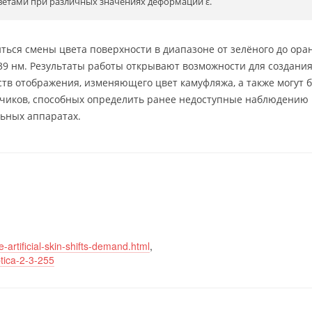
ветами при различных значениях деформации ε.
ться смены цвета поверхности в диапазоне от зелёного до ора
9 нм. Результаты работы открывают возможности для создани
тв отображения, изменяющего цвет камуфляжа, а также могут 
тчиков, способных определить ранее недоступные наблюдению
льных аппаратах.
artificial-skin-shifts-demand.html
,
ptica-2-3-255