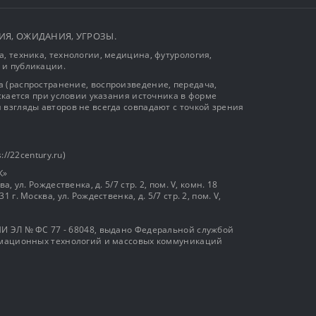
ЫТИЯ, ОЖИДАНИЯ, УГРОЗЫ.
, техника, технологии, медицина, футурология,
 и публикации.
 (распространение, воспроизведение, передача,
ускается при условии указания источника в форме
 взгляды авторов не всегда совпадают с точкой зрения
://22century.ru)
К»
, ул. Рождественка, д. 5/7 стр. 2, пом. V, комн. 18
г. Москва, ул. Рождественка, д. 5/7 стр. 2, пом. V,
И ЭЛ № ФС 77 - 68048, выдано Федеральной службой
ормационных технологий и массовых коммуникаций