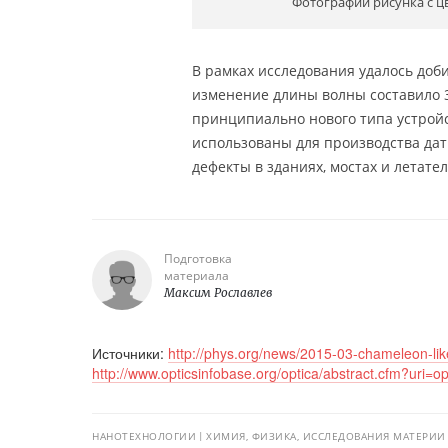
Фотографии рисунка с ц
В рамках исследования удалось доби
изменение длины волны составило 3
принципиально нового типа устройс
использованы для производства да
дефекты в зданиях, мостах и летате
Подготовка
материала
Максим Рославлев
Источники:
http://phys.org/news/2015-03-chameleon-like-
http://www.opticsinfobase.org/optica/abstract.cfm?uri=o
НАНОТЕХНОЛОГИИ
ХИМИЯ, ФИЗИКА, ИССЛЕДОВАНИЯ МАТЕРИИ