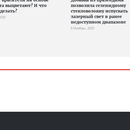
та выцветают? И что
позволила селенидному
 делать?
стекловолокну испускать
лазерный свет в ранее
2025
недоступном диапазоне
6 Ноябрь, 2025