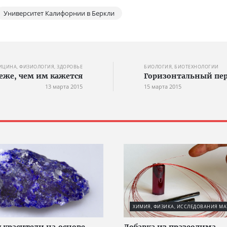
Университет Калифорнии в Беркли
ИЦИНА, ФИЗИОЛОГИЯ, ЗДОРОВЬЕ
БИОЛОГИЯ, БИОТЕХНОЛОГИИ
еже, чем им кажется
Горизонтальный пер
13 марта 2015
15 марта 2015
ХИМИЯ, ФИЗИКА, ИССЛЕДОВАНИЯ МА
 красители на основе
Добавка из празеодима