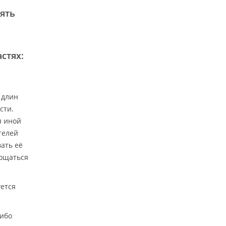
ять
стях:
 длин
сти.
я иной
телей
ать её
лощаться
уется
либо