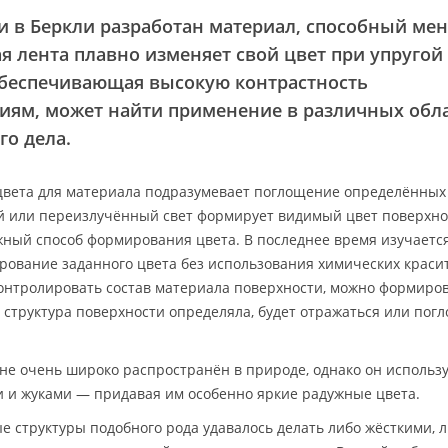
 в Беркли разработан материал, способный мен
я лента плавно изменяет свой цвет при упругой
обеспечивающая высокую контрастность
иям, может найти применение в различных обла
го дела.
вета для материала подразумевает поглощение определённых
й или переизлучённый свет формирует видимый цвет поверхно
жный способ формирования цвета. В последнее время изучаетс
рование заданного цвета без использования химических краси
контролировать состав материала поверхности, можно формиров
 структура поверхности определяла, будет отражаться или пог
 не очень широко распространён в природе, однако он использ
 и жуками — придавая им особенно яркие радужные цвета.
е структуры подобного рода удавалось делать либо жёсткими, 