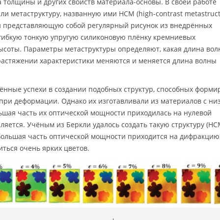
а толщины и других свойств материала-основы. В своей работе
и метаструктуру, названную ими HCM (high-contrast metastruct
 и представляющую собой регулярный рисунок из внедрённых
гибкую тонкую упругую силиконовую плёнку кремниевых
ысоты. Параметры метаструктуры определяют, какая длина во
растяжении характеристики меняются и меняется длина волны
ённые успехи в создании подобных структур, способных форми
при деформации. Однако их изготавливали из материалов с ни
ьшая часть их оптической мощности приходилась на нулевой
ляется. Учёным из Беркли удалось создать такую структуру (HC
ибольшая часть оптической мощности приходится на дифракцию
иться очень ярких цветов.