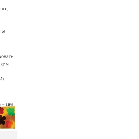
ure,
лны
ровать
зким
M)