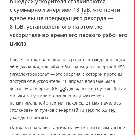
в недрах ускорителя сталкиваются
с суммарной энергией 13
ТэВ
, что почти
вдвое выше предыдущего рекорда —
8 ТэВ, установленного на этом же
ускорителе во время его первого рабочего
цикла.
После того, как завершились работы по модернизации
оборудования, коллайдер был запущен с энергией 450
гигаэлектронвольт — это энергия, с которой протоны
поступают в ускоритель. 10 апреля впервые была
достигнута энергия 6,5
ТэВ
для одного из пучков. Затем
физики запустили столкновения двух пучков
на минимальной энергии. Наконец, 21 мая начались
столкновения пучков с энергией 13
ТэВ
: по 6,5
ТэВ
у каждого протона.
«Когда мы начали сталкивать пучки при новом уровне
энергии, они часто промахивались друг мимо друга.