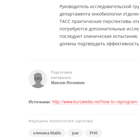
Руководитель исследовательской групп
департамента онкобиологии отделе
ТАСС практические перспективы отк
потребуются дополнительные исследо
последуют клинические испытания; с
должны подтвердить эффективность 
Подготовка
материала
Максим Рославлев
Источники:
http://www.kurzweilai.net/how-to-reprogram-
МЕДИЦИНА, ФИЗИОЛОГИЯ, ЗДОРОВЬЕ
клиника Майо
рак
РНК