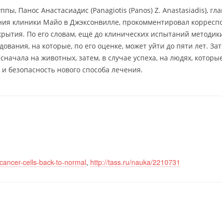
ы, Панос Анастасиадис (Panagiotis (Panos) Z. Anastasiadis), гла
ния клиники Майо в Джэксонвилле, прокомментировал корресп
рытия. По его словам, ещё до клинических испытаний методик
вания, на которые, по его оценке, может уйти до пяти лет. За
начала на животных, затем, в случае успеха, на людях, которы
и безопасность нового способа лечения.
cancer-cells-back-to-normal
,
http://tass.ru/nauka/2210731