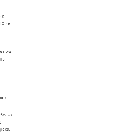
НК,
20 лет
я
ляться
бны
0
лекс
 белка
е
рака.