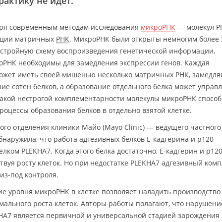
актику не идёт.
аря современным методам исследования
микроРНК
— молекул Р
яции матричных
РНК
. МикроРНК были открыты немногим более 
в стройную схему воспроизведения генетической информации.
оРНК необходимы для замедления экспрессии генов. Каждая
может иметь своей мишенью несколько матричных РНК, замедля
ие сотен белков, а образование отдельного белка может управ
такой нестрогой комплементарности молекулы микроРНК спосо
оцессы образования белков в отдельно взятой клетке.
ого отделения клиники Майо (Mayo Clinic) — ведущего частного
аружила, что работа адгезивных белков E-кадгерина и p120
елком PLEKHA7. Когда этого белка достаточно, E-кадгерин и p12
вуя росту клеток. Но при недостатке PLEKHA7 адгезивный комп
 из-под контроля.
ие уровня микроРНК в клетке позволяет наладить производство
мального роста клеток. Авторы работы полагают, что нарушени
KHA7 является первичной и универсальной стадией зарождения 