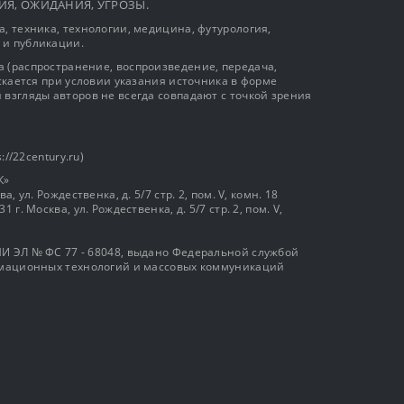
ЫТИЯ, ОЖИДАНИЯ, УГРОЗЫ.
, техника, технологии, медицина, футурология,
 и публикации.
 (распространение, воспроизведение, передача,
ускается при условии указания источника в форме
 взгляды авторов не всегда совпадают с точкой зрения
://22century.ru)
К»
, ул. Рождественка, д. 5/7 стр. 2, пом. V, комн. 18
г. Москва, ул. Рождественка, д. 5/7 стр. 2, пом. V,
И ЭЛ № ФС 77 - 68048, выдано Федеральной службой
ормационных технологий и массовых коммуникаций