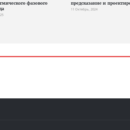
тмического фазового
предсказание и проектир
да
11 Октябрь, 2024
025