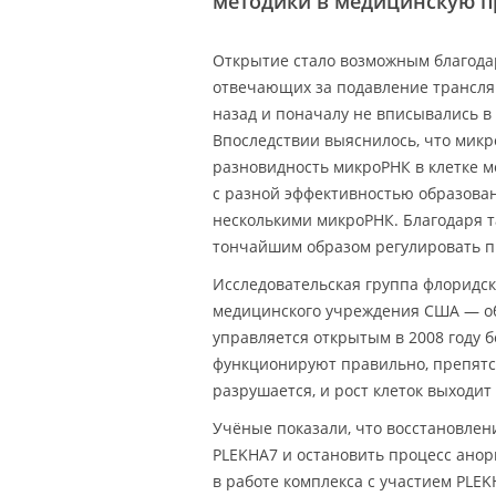
методики в медицинскую пр
Открытие стало возможным благод
отвечающих за подавление трансл
назад и поначалу не вписывались 
Впоследствии выяснилось, что микр
разновидность микроРНК в клетке 
с разной эффективностью образован
несколькими микроРНК. Благодаря 
тончайшим образом регулировать пр
Исследовательская группа флоридск
медицинского учреждения США — обн
управляется открытым в 2008 году б
функционируют правильно, препятст
разрушается, и рост клеток выходит
Учёные показали, что восстановлен
PLEKHA7 и остановить процесс анор
в работе комплекса с участием PLE