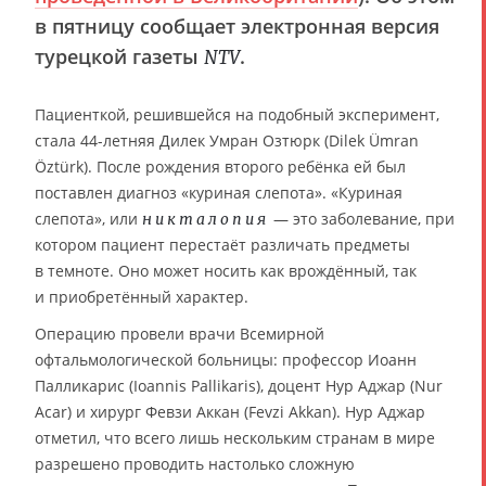
в пятницу сообщает электронная версия
турецкой газеты
.
NTV
Пациенткой, решившейся на подобный эксперимент,
стала 44-летняя Дилек Умран Озтюрк (Dilek Ümran
Öztürk). После рождения второго ребёнка ей был
поставлен диагноз «куриная слепота». «Куриная
слепота», или
— это заболевание, при
никталопия
котором пациент перестаёт различать предметы
в темноте. Оно может носить как врождённый, так
и приобретённый характер.
Операцию провели врачи Всемирной
офтальмологической больницы: профессор Иоанн
Палликарис (Ioannis Pallikaris), доцент Нур Аджар (Nur
Acar) и хирург Февзи Аккан (Fevzi Akkan). Нур Аджар
отметил, что всего лишь нескольким странам в мире
разрешено проводить настолько сложную