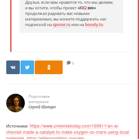
Друзья, если вам нравится то, что мы делаем,
и вы хотите, чтобы проект
«XX
2
век»
продолжал радовать вас новыми
материалами, вы можете поддержать нас
подпиской на
sponsr.ru
или на
boosty.to
.
0
Подготовка
материала
Сергей Шапиро
Источники:
https://www.universetoday.com/169911/an-ai-
chemist-made-a-catalyst-to-make-oxygen-on-mars-using-local-
materials
,
https://eltiempolatino.com/wp-