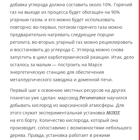
добавка углерода должна составить около 10%. Горячий
газ на выходе из процесса будет обогащён на 90%
угарным газом, и его можно будет использовать
повторно: во-первых, потоком горячего газа можно
предварительно нагревать следующие порции
реголита, во-вторых, угарный газ можно рециклировать
и восстановить до углерода C. Углерод можно снова
запустить в цикл карботермической реакции. Итак, дело
осталось за малым — построить на Марсе
энергетическую станцию для обеспечения
металлургического заводика и доменной печи.
Первый шаг к освоению местных ресурсов на других
планетах уже сделан: марсоход
научился
Perseverance
добывать кислород из марсианской атмосферы. Для
этого служит экспериментальная установка
MOXIE
на его борту. Количество кислорода, который она
производит, сопоставимо с возможностями небольшого
дерева. Правда, установка работает в режиме