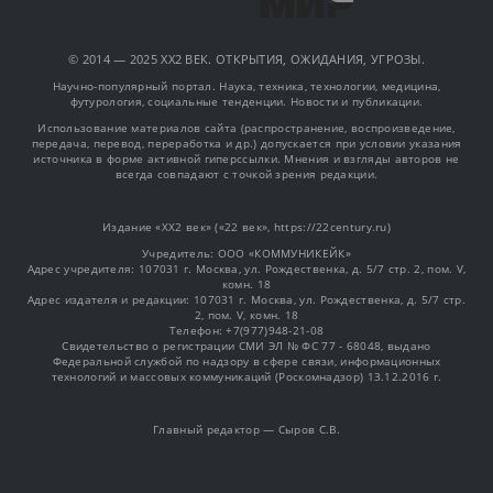
© 2014 — 2025 XX2 ВЕК. ОТКРЫТИЯ, ОЖИДАНИЯ, УГРОЗЫ.
Научно-популярный портал. Наука, техника, технологии, медицина,
футурология, социальные тенденции. Новости и публикации.
Использование материалов сайта (распространение, воспроизведение,
передача, перевод, переработка и др.) допускается при условии указания
источника в форме активной гиперссылки. Мнения и взгляды авторов не
всегда совпадают с точкой зрения редакции.
Издание «XX2 век» («22 век», https://22century.ru)
Учредитель: OOO «КОММУНИКЕЙК»
Адрес учредителя: 107031 г. Москва, ул. Рождественка, д. 5/7 стр. 2, пом. V,
комн. 18
Адрес издателя и редакции: 107031 г. Москва, ул. Рождественка, д. 5/7 стр.
2, пом. V, комн. 18
Телефон: +7(977)948-21-08
Свидетельство о регистрации СМИ ЭЛ № ФС 77 - 68048, выдано
Федеральной службой по надзору в сфере связи, информационных
технологий и массовых коммуникаций (Роскомнадзор) 13.12.2016 г.
Главный редактор — Сыров С.В.