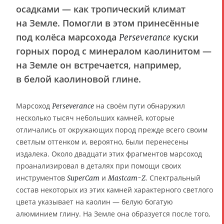
осадками — как тропический климат
на Земле. Помогли в этом принесённые
под колёса марсохода
куски
Perseverance
горных пород с минералом каолинитом —
на Земле он встречается, например,
в белой каолиновой глине.
Марсоход
на своём пути обнаружил
Perseverance
несколько тысяч небольших камней, которые
отличались от окружающих пород прежде всего своим
светлым оттенком и, вероятно, были перенесены
издалека. Около двадцати этих фрагментов марсоход
проанализировал в деталях при помощи своих
инструментов
и
. Спектральный
SuperCam
Mastcam-Z
состав некоторых из этих камней характерного светлого
цвета указывает на каолин — белую богатую
алюминием глину. На Земле она образуется после того,