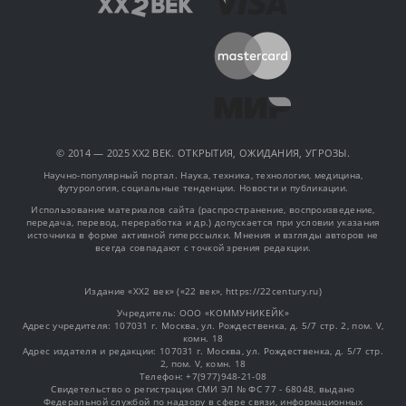
© 2014 — 2025 XX2 ВЕК. ОТКРЫТИЯ, ОЖИДАНИЯ, УГРОЗЫ.
Научно-популярный портал. Наука, техника, технологии, медицина,
футурология, социальные тенденции. Новости и публикации.
Использование материалов сайта (распространение, воспроизведение,
передача, перевод, переработка и др.) допускается при условии указания
источника в форме активной гиперссылки. Мнения и взгляды авторов не
всегда совпадают с точкой зрения редакции.
Издание «XX2 век» («22 век», https://22century.ru)
Учредитель: OOO «КОММУНИКЕЙК»
Адрес учредителя: 107031 г. Москва, ул. Рождественка, д. 5/7 стр. 2, пом. V,
комн. 18
Адрес издателя и редакции: 107031 г. Москва, ул. Рождественка, д. 5/7 стр.
2, пом. V, комн. 18
Телефон: +7(977)948-21-08
Свидетельство о регистрации СМИ ЭЛ № ФС 77 - 68048, выдано
Федеральной службой по надзору в сфере связи, информационных