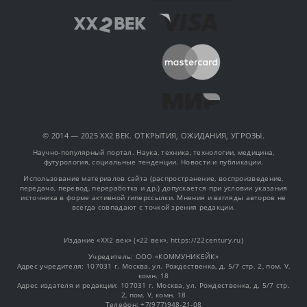
© 2014 — 2025 XX2 ВЕК. ОТКРЫТИЯ, ОЖИДАНИЯ, УГРОЗЫ.
Научно-популярный портал. Наука, техника, технологии, медицина,
футурология, социальные тенденции. Новости и публикации.
Использование материалов сайта (распространение, воспроизведение,
передача, перевод, переработка и др.) допускается при условии указания
источника в форме активной гиперссылки. Мнения и взгляды авторов не
всегда совпадают с точкой зрения редакции.
Издание «XX2 век» («22 век», https://22century.ru)
Учредитель: OOO «КОММУНИКЕЙК»
Адрес учредителя: 107031 г. Москва, ул. Рождественка, д. 5/7 стр. 2, пом. V,
комн. 18
Адрес издателя и редакции: 107031 г. Москва, ул. Рождественка, д. 5/7 стр.
2, пом. V, комн. 18
Телефон: +7(977)948-21-08