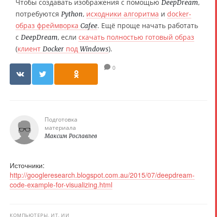
Чтобы создавать изображения с помощью
,
DeepDream
потребуются
,
исходники алгоритма
и
docker-
Python
образ фреймворка
. Ещё проще начать работать
Cafee
с
, если
скачать полностью готовый образ
DeepDream
(
клиент
под
).
Docker
Windows
0
Подготовка
материала
Максим Рославлев
Источники:
http://googleresearch.blogspot.com.au/2015/07/deepdream-
code-example-for-visualizing.html
КОМПЬЮТЕРЫ, ИТ, ИИ