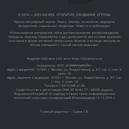
© 2014 — 2025 XX2 ВЕК. ОТКРЫТИЯ, ОЖИДАНИЯ, УГРОЗЫ.
Научно-популярный портал. Наука, техника, технологии, медицина,
футурология, социальные тенденции. Новости и публикации.
Использование материалов сайта (распространение, воспроизведение,
передача, перевод, переработка и др.) допускается при условии указания
источника в форме активной гиперссылки. Мнения и взгляды авторов не
всегда совпадают с точкой зрения редакции.
Издание «XX2 век» («22 век», https://22century.ru)
Учредитель: OOO «КОММУНИКЕЙК»
Адрес учредителя: 107031 г. Москва, ул. Рождественка, д. 5/7 стр. 2, пом. V,
комн. 18
Адрес издателя и редакции: 107031 г. Москва, ул. Рождественка, д. 5/7 стр.
2, пом. V, комн. 18
Телефон: +7(977)948-21-08
Свидетельство о регистрации СМИ ЭЛ № ФС 77 - 68048, выдано
Федеральной службой по надзору в сфере связи, информационных
технологий и массовых коммуникаций (Роскомнадзор) 13.12.2016 г.
Главный редактор — Сыров С.В.