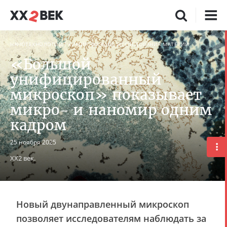
НАНОТЕХНОЛОГИИ
ХИМИЯ, ФИЗИКА, ИССЛЕДОВАНИЯ МАТЕРИИ
«Большой
унифицированный
микроскоп» показывает
микро- и наномир одним
кадром
25 ноября 2025
ХХ2 век.
Новый двунаправленный микроскоп
позволяет исследователям наблюдать за