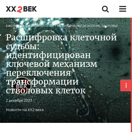
БИОЛОГИЯ, БИОТЕХНОЛОГИИ
МЕДИЦИНА, ФИЗИОЛОГИЯ, ЗДОРОВЬЕ
Расшифровка клеточной
судьбы:
идентифицирован
ключевой механизм
переключения
трансформации
стволовых клеток
2 декабря 2023
Новости на ХХ2 веке.