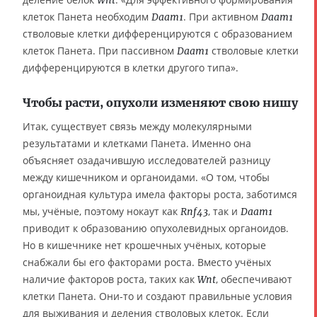
Wnt
клеток Панета необходим
. При активном
Daam1
Daam1
стволовые клетки дифференцируются с образованием
клеток Панета. При пассивном
стволовые клетки
Daam1
дифференцируются в клетки другого типа».
Чтобы расти, опухоли изменяют свою нишу
Итак, существует связь между молекулярными
результатами и клетками Панета. Именно она
объясняет озадачившую исследователей разницу
между кишечником и органоидами. «О том, чтобы
органоидная культура имела факторы роста, заботимся
мы, учёные, поэтому нокаут как
, так и
Rnf43
Daam1
приводит к образованию опухолевидных органоидов.
Но в кишечнике нет крошечных учёных, которые
снабжали бы его факторами роста. Вместо учёных
наличие факторов роста, таких как
, обеспечивают
Wnt
клетки Панета. Они-то и создают правильные условия
для выживания и деления стволовых клеток. Если