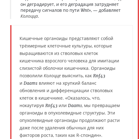
он деградирует, и его деградация затрудняет
передачу сигналов по пути
», — добавляет
Wnt
Колоцца
.
Кишечные органоиды представляют собой
трёхмерные клеточные культуры, которые
выращиваются из стволовых клеток
кишечника взрослого человека для имитации
слизистой оболочки кишечника. Органоиды
позволили
Колоцце
выяснить, как
Rnf43
и
влияют на хрупкий баланс
Daam1
обновления и дифференциации стволовых
клеток в кишечнике. «Оказалось, что,
нокаутируя
или
, мы превращаем
Rnf43
Daam1
органоиды в опухолевидные структуры. Эти
опухолевидные органоиды продолжают расти
даже после удаления обычных для них
факторов роста, таких как R-спондин».