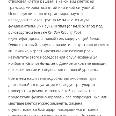
стволовая клетка решает, в какой вид клеток ей
трансформироваться в той или иной ситуации?
Используя кишечные органоиды, научно-
исследовательская группа
и Института
IMBA
фундаментальных наук (
) под
Institute for Basic Science
руководством
Бон-Гён Ку
(
Bon-Kyoung Koo
)
идентифицировала новый ген, кодирующий белок
, который, запуская развитие секреторных клеток
Daam1
кишечника, играет чрезвычайно важную роль.
Результаты этого исследования опубликованы 24
ноября в «
». Данное открытие выводит
Science Advances
онкологические исследования на новый уровень.
Кое в чём наши тела подобны автомобилям: для
длительной эксплуатации их следует регулярно
проверять и ремонтировать. Чтобы органы тела
продолжали функционировать, все повреждённые или
мёртвые клетки нужно заменять. Замена
осуществляется благодаря находящимся в тканях
стволовым клеткам взрослого человека. Эти клетки,