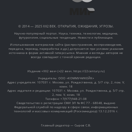
© 2014 — 2025 XX2 ВЕК. ОТКРЫТИЯ, ОЖИДАНИЯ, УГРОЗЫ.
Научно-популярный портал. Наука, техника, технологии, медицина,
футурология, социальные тенденции. Новости и публикации.
Использование материалов сайта (распространение, воспроизведение,
передача, перевод, переработка и др.) допускается при условии указания
источника в форме активной гиперссылки. Мнения и взгляды авторов не
всегда совпадают с точкой зрения редакции.
Издание «XX2 век» («22 век», https://22century.ru)
Учредитель: OOO «КОММУНИКЕЙК»
Адрес учредителя: 107031 г. Москва, ул. Рождественка, д. 5/7 стр. 2, пом. V,
комн. 18
Адрес издателя и редакции: 107031 г. Москва, ул. Рождественка, д. 5/7 стр.
2, пом. V, комн. 18
Телефон: +7(977)948-21-08
Свидетельство о регистрации СМИ ЭЛ № ФС 77 - 68048, выдано
Федеральной службой по надзору в сфере связи, информационных
технологий и массовых коммуникаций (Роскомнадзор) 13.12.2016 г.
Главный редактор — Сыров С.В.