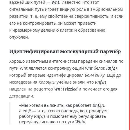
важнейших путей —
. Известно, что этот
Wnt
сигнальный путь играет видную роль в эмбриональном
развитии, т. е. ему свойственна сверхактивность, и если
его не контролировать, он может привести
к чрезмерному делению клеток и образованию
опухолей.
Идентифицирован молекулярный партнёр
Хорошо известным антагонистом передачи сигналов по
пути Wnt является контролирующий
белок
,
Wnt
Rnf43
который впервые идентифицировал
Бон-Гён Ку
. Ещё до
исследования
Колоццы
учёные знали, что
Rnf43
нацелен на рецептор
и помечает его для
Wnt Frizzled
деградации.
«Мы хотели выяснить, как работает
,
Rnf43
а ещё — что, в свою очередь, контролирует
работу
и помогает ему регулировать
Rnf43
передачу сигналов по пути
».
Wnt