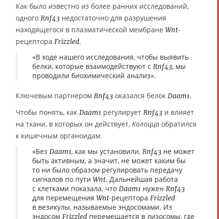
Как было известно из более ранних исследований,
одного
недостаточно для разрушения
Rnf43
находящегося в плазматической мембране
-
Wnt
рецептора
.
Frizzled
«В ходе нашего исследования, чтобы выявить
белки, которые взаимодействуют с
, мы
Rnf43
проводили биохимический анализ».
Ключевым партнёром
оказался белок
.
Rnf43
Daam1
Чтобы понять, как
регулирует
и влияет
Daam1
Rnf43
на ткани, в которых он действует,
Колоцца
обратился
к кишечным органоидам.
«Без
, как мы установили,
не может
Daam1
Rnf43
быть активным, а значит, не может каким бы
то ни было образом регулировать передачу
сигналов по пути
. Дальнейшая работа
Wnt
с клетками показала, что
нужен
Daam1
Rnf43
для перемещения
-рецептора
Wnt
Frizzled
в везикулы, называемые эндосомами. Из
эндосом
перемещается в лизосомы, где
Frizzled