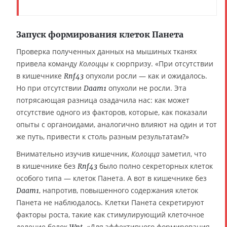
Запуск формирования клеток Панета
Проверка полученных данных на мышиных тканях
привела команду
Колоццы
к сюрпризу. «При отсутствии
в кишечнике
опухоли росли — как и ожидалось.
Rnf43
Но при отсутствии
опухоли не росли. Эта
Daam1
потрясающая разница озадачила нас: как может
отсутствие одного из факторов, которые, как показали
опыты с органоидами, аналогично влияют на один и тот
же путь, привести к столь разным результатам?»
Внимательно изучив кишечник,
Колоцца
заметил, что
в кишечнике без
было полно секреторных клеток
Rnf43
особого типа — клеток Панета. А вот в кишечнике без
, напротив, повышенного содержания клеток
Daam1
Панета не наблюдалось. Клетки Панета секретируют
факторы роста, такие как стимулирующий клеточное
деление белок
. «Для эффективного формирования