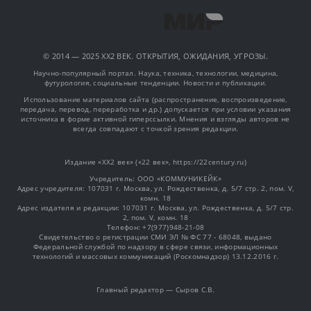
© 2014 — 2025 XX2 ВЕК. ОТКРЫТИЯ, ОЖИДАНИЯ, УГРОЗЫ.
Научно-популярный портал. Наука, техника, технологии, медицина,
футурология, социальные тенденции. Новости и публикации.
Использование материалов сайта (распространение, воспроизведение,
передача, перевод, переработка и др.) допускается при условии указания
источника в форме активной гиперссылки. Мнения и взгляды авторов не
всегда совпадают с точкой зрения редакции.
Издание «XX2 век» («22 век», https://22century.ru)
Учредитель: OOO «КОММУНИКЕЙК»
Адрес учредителя: 107031 г. Москва, ул. Рождественка, д. 5/7 стр. 2, пом. V,
комн. 18
Адрес издателя и редакции: 107031 г. Москва, ул. Рождественка, д. 5/7 стр.
2, пом. V, комн. 18
Телефон: +7(977)948-21-08
Свидетельство о регистрации СМИ ЭЛ № ФС 77 - 68048, выдано
Федеральной службой по надзору в сфере связи, информационных
технологий и массовых коммуникаций (Роскомнадзор) 13.12.2016 г.
Главный редактор — Сыров С.В.