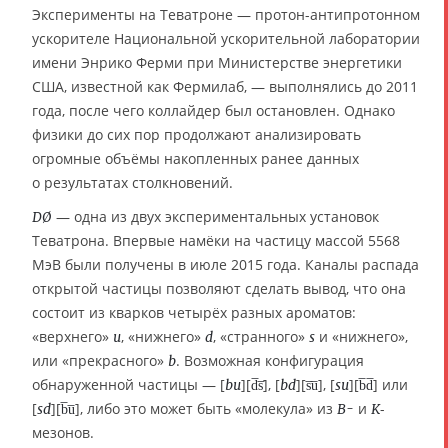
Эксперименты на Теватроне — протон-антипротонном
ускорителе Национальной ускорительной лаборатории
имени Энрико Ферми при Министерстве энергетики
США, известной как Фермилаб, — выполнялись до 2011
года, после чего коллайдер был остановлен. Однако
физики до сих пор продолжают анализировать
огромные объёмы накопленных ранее данных
о результатах столкновений.
— одна из двух экспериментальных установок
DØ
Теватрона. Впервые намёки на частицу массой 5568
МэВ были получены в июле 2015 года. Каналы распада
открытой частицы позволяют сделать вывод, что она
состоит из кварков четырёх разных ароматов:
«верхнего»
, «нижнего»
, «странного»
и «нижнего»,
u
d
s
или «прекрасного»
. Возможная конфигурация
b
обнаруженной частицы — [
][
], [
][
], [
][
] или
bu
d̅s̅
bd
s̅u̅
su
b̅d̅
[
][
], либо это может быть «молекула» из
и
-
sd
b̅u̅
B-
K
мезонов.