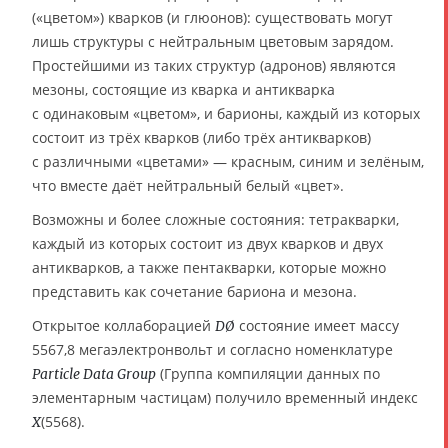
(«цветом») кварков (и глюонов): существовать могут
лишь структуры с нейтральным цветовым зарядом.
Простейшими из таких структур (адронов) являются
мезоны, состоящие из кварка и антикварка
с одинаковым «цветом», и барионы, каждый из которых
состоит из трёх кварков (либо трёх антикварков)
с различными «цветами» — красным, синим и зелёным,
что вместе даёт нейтральный белый «цвет».
Возможны и более сложные состояния: тетракварки,
каждый из которых состоит из двух кварков и двух
антикварков, а также пентакварки, которые можно
представить как сочетание бариона и мезона.
Открытое коллаборацией
состояние имеет массу
DØ
5567,8 мегаэлектронвольт и согласно номенклатуре
(Группа компиляции данных по
Particle Data Group
элементарным частицам) получило временный индекс
(5568).
X