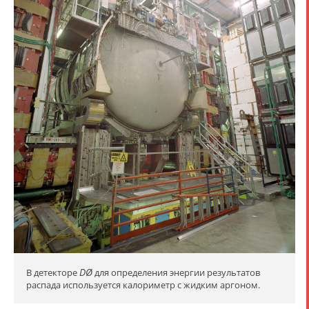
DØ
В детекторе
для определения энергии результатов
распада используется калориметр с жидким аргоном.