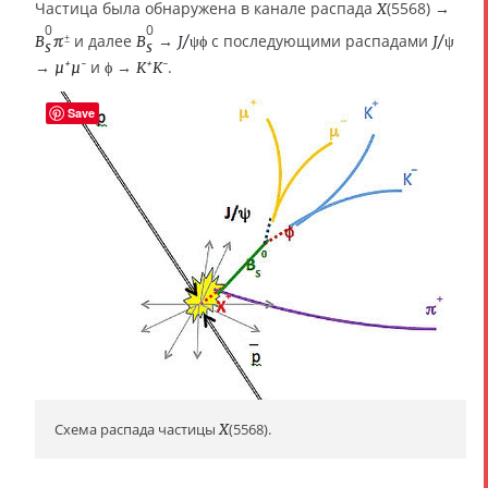
Частица была обнаружена в канале распада
(5568) →
X
0
0
и далее
→
с последующими распадами
±
B
π
B
J/ψϕ
J/ψ
s
s
→
и
→
.
μ
μ
ϕ
K
K
+
−
+
−
Save
Схема распада частицы
X
(5568).