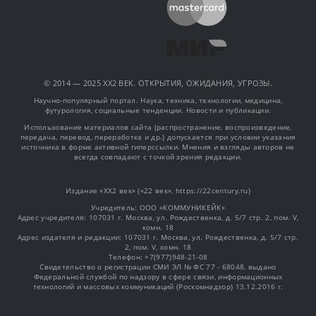
© 2014 — 2025 XX2 ВЕК. ОТКРЫТИЯ, ОЖИДАНИЯ, УГРОЗЫ.
Научно-популярный портал. Наука, техника, технологии, медицина,
футурология, социальные тенденции. Новости и публикации.
Использование материалов сайта (распространение, воспроизведение,
передача, перевод, переработка и др.) допускается при условии указания
источника в форме активной гиперссылки. Мнения и взгляды авторов не
всегда совпадают с точкой зрения редакции.
Издание «XX2 век» («22 век», https://22century.ru)
Учредитель: OOO «КОММУНИКЕЙК»
Адрес учредителя: 107031 г. Москва, ул. Рождественка, д. 5/7 стр. 2, пом. V,
комн. 18
Адрес издателя и редакции: 107031 г. Москва, ул. Рождественка, д. 5/7 стр.
2, пом. V, комн. 18
Телефон: +7(977)948-21-08
Свидетельство о регистрации СМИ ЭЛ № ФС 77 - 68048, выдано
Федеральной службой по надзору в сфере связи, информационных
технологий и массовых коммуникаций (Роскомнадзор) 13.12.2016 г.