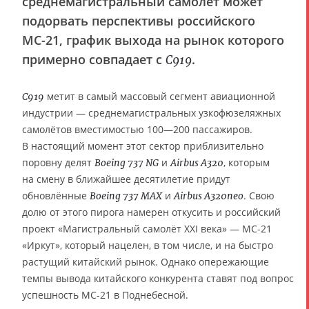
среднемагистральный самолёт может
подорвать перспективы российского
МС-21, график выхода на рынок которого
примерно совпадает с
.
C919
метит в самый массовый сегмент авиационной
C919
индустрии — среднемагистральных узкофюзеляжных
самолётов вместимостью 100—200 пассажиров.
В настоящий момент этот сектор приблизительно
поровну делят
и
, которым
Boeing 737 NG
Airbus A320
на смену в ближайшее десятилетие придут
обновлённые
и
. Свою
Boeing 737 MAX
Airbus A320neo
долю от этого пирога намерен откусить и российский
проект «Магистральный самолёт XXI века» — МС-21
«Иркут», который нацелен, в том числе, и на быстро
растущий китайский рынок. Однако опережающие
темпы вывода китайского конкурента ставят под вопрос
успешность MC-21 в Поднебесной.