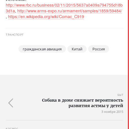
http://www.rbc.ru/business/02/11/2015/5637a0409a794755d18b
3d1a
,
http://www.arms-expo.ru/armament/samples/1859/59484/
,
https://en.wikipedia.org/wiki/Comac_C919
ТРАНСПОРТ
гражданская авиация
Китай
Россия
БЫТ
Собака в доме снижает вероятность
развития астмы у детей
3 ноября 2015
КОСМОС