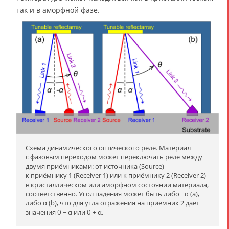
так и в аморфной фазе.
Схема динамического оптического реле. Материал
с фазовым переходом может переключать реле между
двумя приёмниками: от источника (Source)
к приёмнику 1 (Receiver 1) или к приёмнику 2 (Receiver 2)
в кристаллическом или аморфном состоянии материала,
соответственно. Угол падения может быть либо −α (a),
либо α (b), что для угла отражения на приёмник 2 даёт
значения θ − α или θ + α.