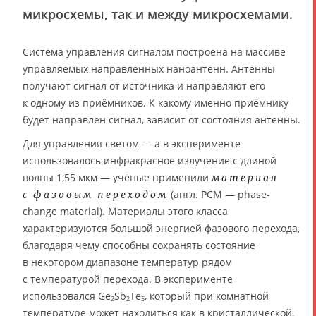
микросхемы, так и между микросхемами.
Система управления сигналом построена на массиве
управляемых направленных наноантенн. Антенны
получают сигнал от источника и направляют его
к одному из приёмников. К какому именно приёмнику
будет направлен сигнал, зависит от состояния антенны.
Для управления светом — а в эксперименте
использовалось инфракрасное излучение с длиной
волны 1,55 мкм — учёные применили
материал
(англ. PCM — phase-
с фазовым переходом
change material). Материалы этого класса
характеризуются большой энергией фазового перехода,
благодаря чему способны сохранять состояние
в некотором диапазоне температур рядом
с температурой перехода. В эксперименте
использовался Ge
Sb
Te
, который при комнатной
2
2
5
температуре может находиться как в кристаллической,