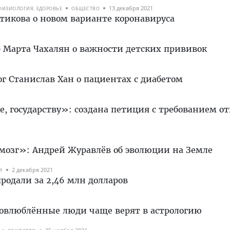
13 декабря 2021
ФИЗИОЛОГИЯ, ЗДОРОВЬЕ
ОБЩЕСТВО
тикова о новом варианте коронавируса
1
р Марта Чахалян о важности детских прививок
г Станислав Хан о пациентах с диабетом
1
е, государству»: создана петиция с требованием о
 мозг»: Андрей Журавлёв об эволюции на Земле
2 декабря 2021
И
продали за 2,46 млн долларов
1
мовлюблённые люди чаще верят в астрологию