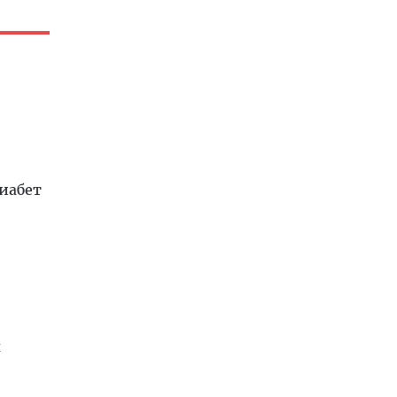
иабет
х