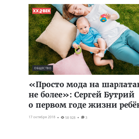
ОБЩЕСТВО
«Просто мода на шарлата
не более»: Сергей Бутрий
о первом годе жизни ребё
17 октября 2018
58 928
3