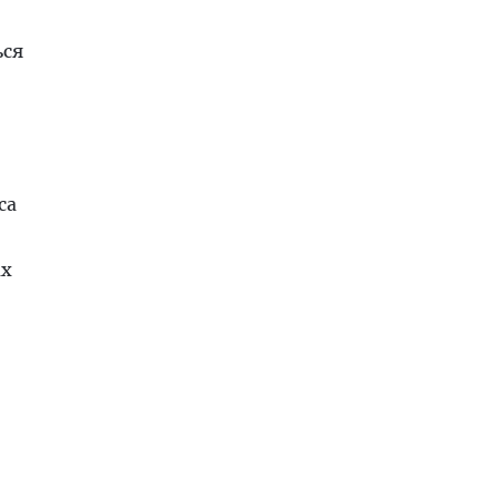
ься
са
ах