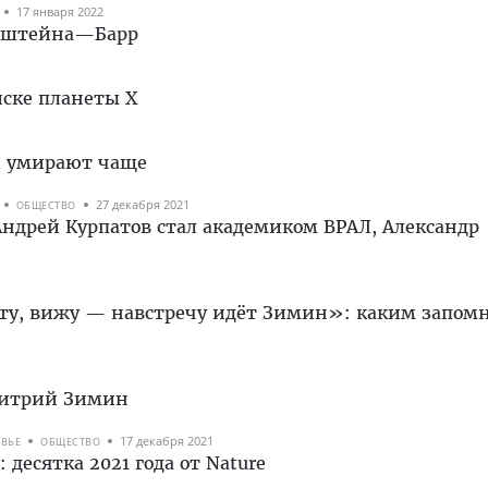
17 января 2022
Эпштейна—Барр
иске планеты Х
и умирают чаще
27 декабря 2021
ОБЩЕСТВО
ндрей Курпатов стал академиком ВРАЛ, Александр
ату, вижу — навстречу идёт Зимин»: каким запом
митрий Зимин
17 декабря 2021
ОВЬЕ
ОБЩЕСТВО
 десятка 2021 года от Nature