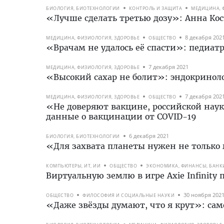
БИОЛОГИЯ, БИОТЕХНОЛОГИИ
КОНТРОЛЬ И ЗАЩИТА
МЕДИЦИНА, 
«Лучше сделать третью дозу»: Анна Кос
8 декабря 202
МЕДИЦИНА, ФИЗИОЛОГИЯ, ЗДОРОВЬЕ
ОБЩЕСТВО
«Врачам не удалось её спасти»: педиат
7 декабря 2021
МЕДИЦИНА, ФИЗИОЛОГИЯ, ЗДОРОВЬЕ
«Высокий сахар не болит»: эндокриноло
7 декабря 202
МЕДИЦИНА, ФИЗИОЛОГИЯ, ЗДОРОВЬЕ
ОБЩЕСТВО
«Не доверяют вакцине, российской наук
данные о вакцинации от COVID-19
6 декабря 2021
БИОЛОГИЯ, БИОТЕХНОЛОГИИ
«Для захвата планеты нужен не только
КОМПЬЮТЕРЫ, ИТ, ИИ
ОБЩЕСТВО
ЭКОНОМИКА, ФИНАНСЫ, БАНК
Виртуальную землю в игре Axie Infinity 
30 ноября 202
ОБЩЕСТВО
ФИЛОСОФИЯ И СОЦИАЛЬНЫЕ НАУКИ
«Даже звёзды думают, что я крут»: са