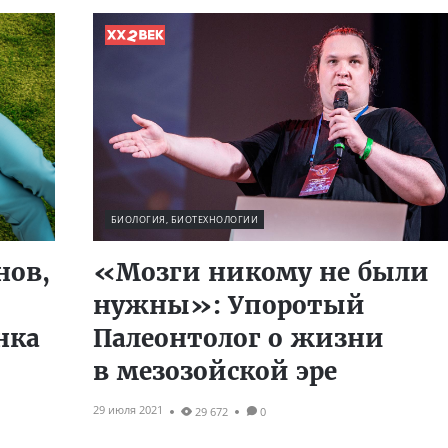
БИОЛОГИЯ, БИОТЕХНОЛОГИИ
нов,
«Мозги никому не были
нужны»: Упоротый
нка
Палеонтолог о жизни
в мезозойской эре
29 июля 2021
29 672
0