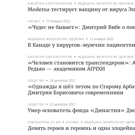
БИОЛОГИЯ, БИОТЕХНОЛОГИИ
МЕДИЦИНА, ФИЗИОЛОГИЯ, ЗДОРОВЬЕ
Moderna тестирует вакцину от вируса 
13 января 2022
КОСМОС
«Чудес не бывает»: Дмитрий Вибе о по
12 января 2022
МЕДИЦИНА, ФИЗИОЛОГИЯ, ЗДОРОВЬЕ
В Канаде у хирургов-мужчин пациентк
БИОЛОГИЯ, БИОТЕХНОЛОГИИ
МЕДИЦИНА, ФИЗИОЛОГИЯ, ЗДОРОВЬЕ
«Человек становится трансгендером»: А
Редько — академиком АПЧХИ
24 декабря 2021
ОБЩЕСТВО
«Однажды я шёл летом по Старому Арб
Дмитрия Борисовича современники
22 декабря 2021
ОБЩЕСТВО
Умер основатель фонда «Династия» Д
КОМПЬЮТЕРЫ, ИТ, ИИ
КОСМОС
МЕДИЦИНА, ФИЗИОЛОГИЯ, ЗДОР
Девять героев и героинь и одна злодейка: