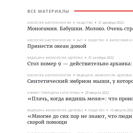
ВСЕ МАТЕРИАЛЫ
21 декабря 2022
БИОЛОГИЯ, БИОТЕХНОЛОГИИ
ОБЩЕСТВО
Моногамия. Бабушки. Молоко. Очень стр
БИОЛОГИЯ, БИОТЕХНОЛОГИИ
БЫТ
ОБЩЕСТВО
ФИЛОСОФИЯ И 
Принести океан домой
31 октября 2022
МЕДИЦИНА, ФИЗИОЛОГИЯ, ЗДОРОВЬЕ
Стол номер 9 — действительно архаика:
БИОЛОГИЯ, БИОТЕХНОЛОГИИ
МЕДИЦИНА, ФИЗИОЛОГИЯ, ЗДОРОВЬЕ
Синтетический эмбрион мыши, у которог
29 августа 2022
КЛИМАТ, ПРИРОДНЫЕ КАТАСТРОФЫ
«Плачь, когда видишь меня»: что проис
15 августа 202
МЕДИЦИНА, ФИЗИОЛОГИЯ, ЗДОРОВЬЕ
ОБЩЕСТВО
«Многие до сих пор не знают, что люди
скорой помощи