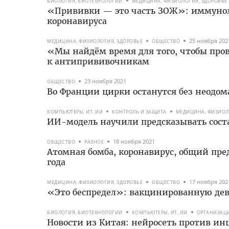
БИОЛОГИЯ, БИОТЕХНОЛОГИИ
МЕДИЦИНА, ФИЗИОЛОГИЯ, ЗДОРОВЬЕ
«Прививки — это часть ЗОЖ»: иммунол
коронавируса
25 ноября 202
МЕДИЦИНА, ФИЗИОЛОГИЯ, ЗДОРОВЬЕ
ОБЩЕСТВО
«Мы найдём время для того, чтобы пров
к антипрививочникам
23 ноября 2021
ОБЩЕСТВО
Во Франции цирки останутся без неод
КОМПЬЮТЕРЫ, ИТ, ИИ
КОНТРОЛЬ И ЗАЩИТА
МЕДИЦИНА, ФИЗИОЛ
ИИ-модель научили предсказывать сост
18 ноября 2021
ОБЩЕСТВО
РАЗНОЕ
Атомная бомба, коронавирус, общий пр
года
17 ноября 202
МЕДИЦИНА, ФИЗИОЛОГИЯ, ЗДОРОВЬЕ
ОБЩЕСТВО
«Это беспредел»: вакцинированную дево
БИОЛОГИЯ, БИОТЕХНОЛОГИИ
КОМПЬЮТЕРЫ, ИТ, ИИ
ОРГАНИЗАЦИ
Новости из Китая: нейросеть против инц