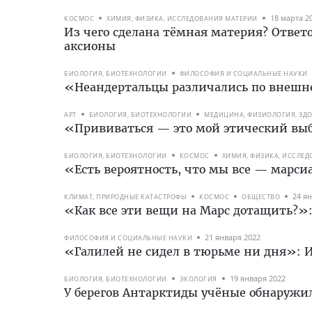
18 марта 2
КОСМОС
ХИМИЯ, ФИЗИКА, ИССЛЕДОВАНИЯ МАТЕРИИ
Из чего сделана тёмная материя? Ответ
аксионы
БИОЛОГИЯ, БИОТЕХНОЛОГИИ
ФИЛОСОФИЯ И СОЦИАЛЬНЫЕ НАУКИ
«Неандертальцы различались по внешнем
АРТ
БИОЛОГИЯ, БИОТЕХНОЛОГИИ
МЕДИЦИНА, ФИЗИОЛОГИЯ, ЗД
«Прививаться — это мой этический выб
БИОЛОГИЯ, БИОТЕХНОЛОГИИ
КОСМОС
ХИМИЯ, ФИЗИКА, ИССЛЕ
«Есть вероятность, что мы все — марс
24 я
КЛИМАТ, ПРИРОДНЫЕ КАТАСТРОФЫ
КОСМОС
ОБЩЕСТВО
«Как все эти вещи на Марс дотащить?»:
21 января 2022
ФИЛОСОФИЯ И СОЦИАЛЬНЫЕ НАУКИ
«Галилей не сидел в тюрьме ни дня»: И
19 января 2022
БИОЛОГИЯ, БИОТЕХНОЛОГИИ
ЭКОЛОГИЯ
У берегов Антарктиды учёные обнаруж