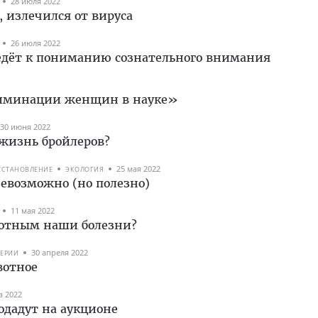
28 июля 2022
 излечился от вируса
26 июля 2022
ведёт к пониманию сознательного внимания
риминации женщин в науке»
30 июня 2022
жизнь бройлеров?
25 мая 2022
ССТАНОВЛЕНИЕ
ЭКОЛОГИЯ
евозможно (но полезно)
11 мая 2022
вотным наши болезни?
30 апреля 2022
ТЕРИИ
вотное
а 2022
одадут на аукционе