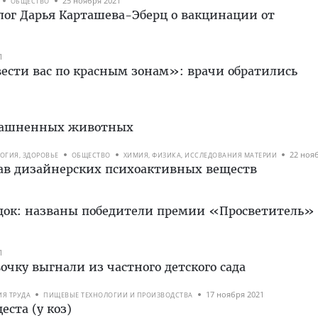
25 ноября 2021
ОБЩЕСТВО
ог Дарья Карташева-Эберц о вакцинации от
1
ести вас по красным зонам»: врачи обратились
омашненных животных
22 ноя
ОГИЯ, ЗДОРОВЬЕ
ОБЩЕСТВО
ХИМИЯ, ФИЗИКА, ИССЛЕДОВАНИЯ МАТЕРИИ
ав дизайнерских психоактивных веществ
едок: названы победители премии «Просветитель» 
1
чку выгнали из частного детского сада
17 ноября 2021
Я ТРУДА
ПИЩЕВЫЕ ТЕХНОЛОГИИ И ПРОИЗВОДСТВА
еста (у коз)