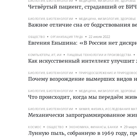
БИОЛОГИЯ, БИОТЕХНОЛОГИИ
МЕДИЦИНА, ФИЗИОЛОГИЯ, ЗДОРОВЬЕ
Четвёртый пациент, страдавший от ВИЧ,
БИОЛОГИЯ, БИОТЕХНОЛОГИИ
МЕДИЦИНА, ФИЗИОЛОГИЯ, ЗДОРОВЬЕ
Важное отличие сна от бодрствования 
22 июля 2022
ОБЩЕСТВО
ОРГАНИЗАЦИЯ ТРУДА
Евгения Еньшина: «В России нет диск
КОМПЬЮТЕРЫ, ИТ, ИИ
ПИЩЕВЫЕ ТЕХНОЛОГИИ И ПРОИЗВОДСТВА
Как искусственный интеллект улучшит 
БИОЛОГИЯ, БИОТЕХНОЛОГИИ
ПРИРОДОСБЕРЕЖЕНИЕ И ПРИРОДОВО
Почему возрождение вымерших видов н
БИОЛОГИЯ, БИОТЕХНОЛОГИИ
МЕДИЦИНА, ФИЗИОЛОГИЯ, ЗДОРОВЬЕ
Что происходит, когда мы передаём жи
БИОЛОГИЯ, БИОТЕХНОЛОГИИ
ХИМИЯ, ФИЗИКА, ИССЛЕДОВАНИЯ МА
Механически запрограммированное жи
29 март
КОСМОС
ОБЩЕСТВО
ЭКОНОМИКА, ФИНАНСЫ, БАНКИ
Лунную пыль, собранную в 1969 году, пр