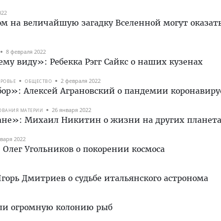
022
ом на величайшую загадку Вселенной могут оказат
8 февраля 2022
у виду»: Ребекка Рэгг Сайкс о наших кузенах
2 февраля 2022
ОРОВЬЕ
ОБЩЕСТВО
ор»: Алексей Аграновский о пандемии коронавиру
26 января 2022
ДОВАНИЯ МАТЕРИИ
иане»: Михаил Никитин о жизни на других планет
нваря 2022
 Олег Угольников о покорении космоса
горь Дмитриев о судьбе итальянского астронома
или огромную колонию рыб